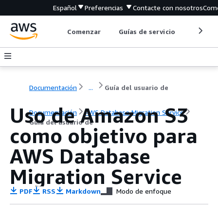
Español
Preferencias
Contacte con nosotros
Come
Comenzar
Guías de servicio
Herrami
Documentación
...
Guía del usuario de
Uso de Amazon S3
Documentación
AWS Database Migration Service
Guía del usuario de
como objetivo para
AWS Database
Migration Service
PDF
RSS
Markdown
Modo de enfoque