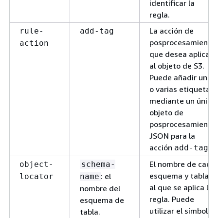
identificar la
regla.
La acción de
rule-
add-tag
posprocesamiento
action
que desea aplicar
al objeto de S3.
Puede añadir una
o varias etiquetas
mediante un único
objeto de
posprocesamiento
JSON para la
acción
.
add-tag
El nombre de cada
object-
schema-
esquema y tabla
: el
locator
name
al que se aplica la
nombre del
regla. Puede
esquema de
utilizar el símbolo
tabla.