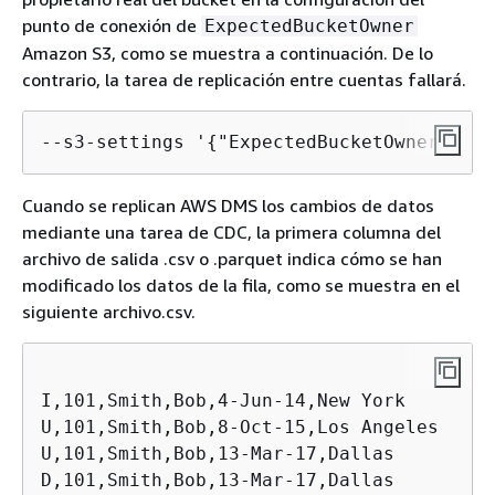
punto de conexión de
ExpectedBucketOwner
Amazon S3, como se muestra a continuación. De lo
contrario, la tarea de replicación entre cuentas fallará.
--s3-settings '
{
"ExpectedBucketOwner": "
A
Cuando se replican AWS DMS los cambios de datos
mediante una tarea de CDC, la primera columna del
archivo de salida .csv o .parquet indica cómo se han
modificado los datos de la fila, como se muestra en el
siguiente archivo.csv.
I,101,Smith,Bob,4-Jun-14,New York

U,101,Smith,Bob,8-Oct-15,Los Angeles

U,101,Smith,Bob,13-Mar-17,Dallas

D,101,Smith,Bob,13-Mar-17,Dallas
