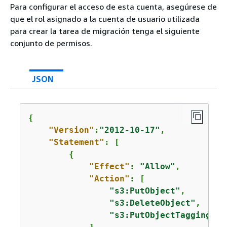
Para configurar el acceso de esta cuenta, asegúrese de
que el rol asignado a la cuenta de usuario utilizada
para crear la tarea de migración tenga el siguiente
conjunto de permisos.
JSON
{
"Version"
:
"2012-10-17"
,

"Statement"
: [

{
"Effect"
: 
"Allow"
,

"Action"
: [

"s3:PutObject"
,

"s3:DeleteObject"
,

"s3:PutObjectTagging"