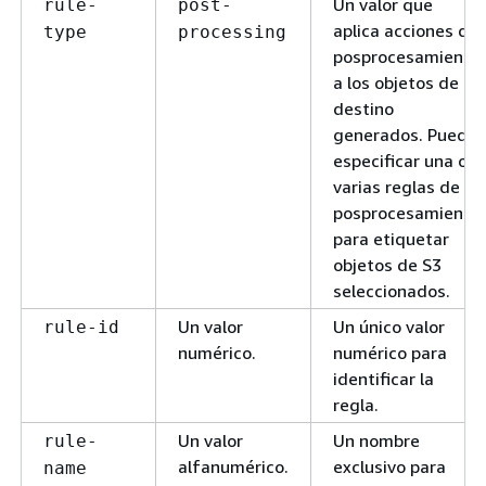
Un valor que
rule-
post-
aplica acciones de
type
processing
posprocesamiento
a los objetos de
destino
generados. Puede
especificar una o
varias reglas de
posprocesamiento
para etiquetar
objetos de S3
seleccionados.
Un valor
Un único valor
rule-id
numérico.
numérico para
identificar la
regla.
Un valor
Un nombre
rule-
alfanumérico.
exclusivo para
name