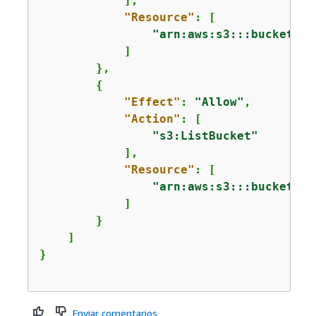
            ],

"Resource"
: [

"arn:aws:s3:::buckettes
            ]

        },

{
"Effect"
: 
"Allow"
,

"Action"
: [

"s3:ListBucket"
            ],

"Resource"
: [

"arn:aws:s3:::buckettes
            ]

        }

    ]

Enviar comentarios