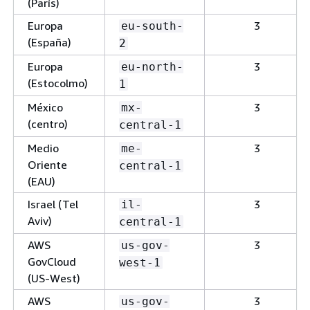
(París)
Europa
3
eu-south-
(España)
2
Europa
3
eu-north-
(Estocolmo)
1
México
3
mx-
(centro)
central-1
Medio
3
me-
Oriente
central-1
(EAU)
Israel (Tel
3
il-
Aviv)
central-1
AWS
3
us-gov-
GovCloud
west-1
(US-West)
AWS
3
us-gov-