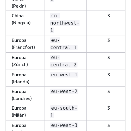
(Pekín)
China
3
cn-
(Ningxia)
northwest-
1
Europa
3
eu-
(Fráncfort)
central-1
Europa
3
eu-
(Zúrich)
central-2
Europa
3
eu-west-1
(Irlanda)
Europa
3
eu-west-2
(Londres)
Europa
3
eu-south-
(Milán)
1
Europa
3
eu-west-3