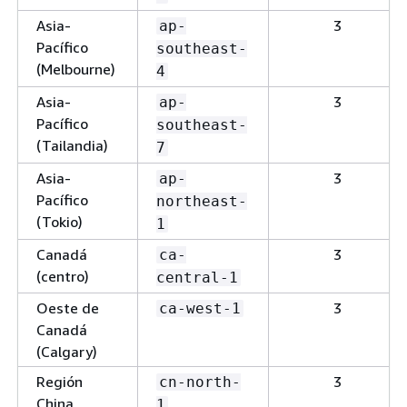
Asia-
3
ap-
Pacífico
southeast-
(Melbourne)
4
Asia-
3
ap-
Pacífico
southeast-
(Tailandia)
7
Asia-
3
ap-
Pacífico
northeast-
(Tokio)
1
Canadá
3
ca-
(centro)
central-1
Oeste de
3
ca-west-1
Canadá
(Calgary)
Región
3
cn-north-
China
1