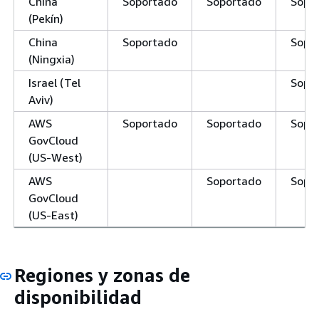
China
Soportado
Soportado
Sopo
(Pekín)
China
Soportado
Sopo
(Ningxia)
Israel (Tel
Sopo
Aviv)
AWS
Soportado
Soportado
Sopo
GovCloud
(US-West)
AWS
Soportado
Sopo
GovCloud
(US-East)
Regiones y zonas de
disponibilidad