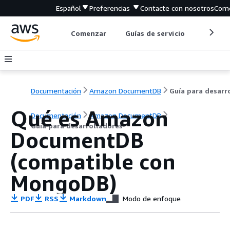
Español
Preferencias
Contacte con nosotros
Come
Comenzar
Guías de servicio
Herrami
Documentación
Amazon DocumentDB
Qué es Amazon
Documentación
Amazon DocumentDB
Guía para desarrolladores
DocumentDB
(compatible con
MongoDB)
PDF
RSS
Markdown
Modo de enfoque