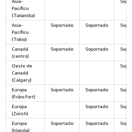
Asia-
Sopo
Pacífico
(Tailandia)
Asia-
Soportado
Soportado
Sopo
Pacífico
(Tokio)
Canadá
Soportado
Soportado
Sopo
(centro)
Oeste de
Sopo
Canadá
(Calgary)
Europa
Soportado
Soportado
Sopo
(Fráncfort)
Europa
Soportado
Sopo
(Zúrich)
Europa
Soportado
Soportado
Sopo
(Irlanda)