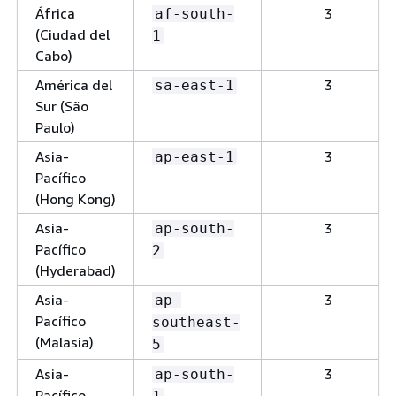
África
3
af-south-
(Ciudad del
1
Cabo)
América del
3
sa-east-1
Sur (São
Paulo)
Asia-
3
ap-east-1
Pacífico
(Hong Kong)
Asia-
3
ap-south-
Pacífico
2
(Hyderabad)
Asia-
3
ap-
Pacífico
southeast-
(Malasia)
5
Asia-
3
ap-south-
Pacífico