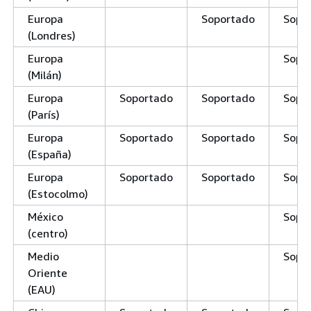
Europa
Soportado
Sopo
(Londres)
Europa
Sopo
(Milán)
Europa
Soportado
Soportado
Sopo
(París)
Europa
Soportado
Soportado
Sopo
(España)
Europa
Soportado
Soportado
Sopo
(Estocolmo)
México
Sopo
(centro)
Medio
Sopo
Oriente
(EAU)