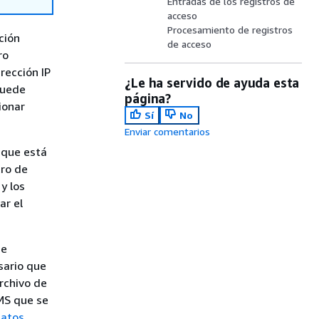
Entradas de los registros de
acceso
Procesamiento de registros
ción
de acceso
ro
rección IP
¿Le ha servido de ayuda esta
 Puede
página?
ionar
Sí
No
Enviar comentarios
g que está
tro de
y los
ar el
de
sario que
rchivo de
KMS que se
datos