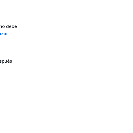
e no debe
izar
spués