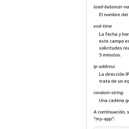
load-balancer-n
El nombre del 
end-time
La fecha y hor
este campo es
solicitudes re
5 minutos.
ip-address
La dirección I
trata de un eq
random-string
Una cadena ge
A continuación, 
“my-app”: