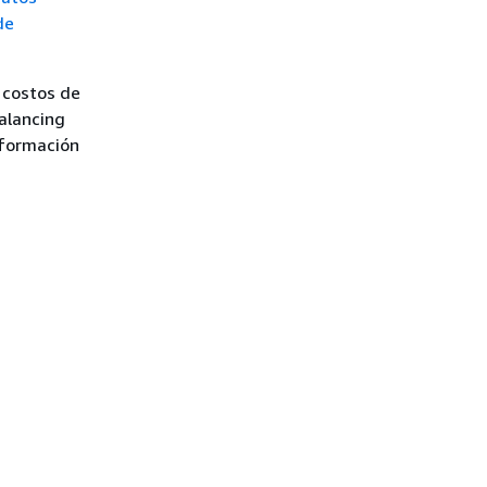
de
 costos de
alancing
nformación