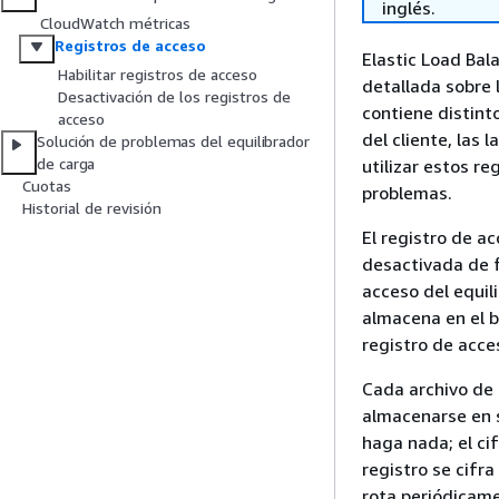
inglés.
CloudWatch métricas
Registros de acceso
Elastic Load Bal
Habilitar registros de acceso
detallada sobre 
Desactivación de los registros de
contiene distinto
acceso
del cliente, las 
Solución de problemas del equilibrador
de carga
utilizar estos re
Cuotas
problemas.
Historial de revisión
El registro de a
desactivada de f
acceso del equili
almacena en el b
registro de acc
Cada archivo de
almacenarse en s
haga nada; el ci
registro se cifr
rota periódicam