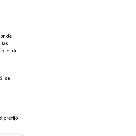
lor de
 las
ión es de
Si se
 prefijo