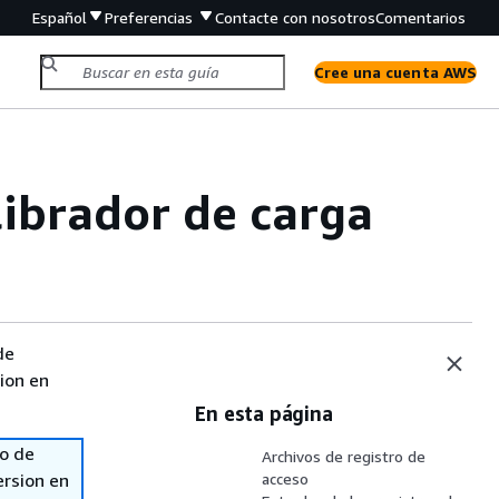
Español
Preferencias
Contacte con nosotros
Comentarios
Cree una cuenta AWS
librador de carga
de
sion en
En esta página
so de
Archivos de registro de
ersion en
acceso