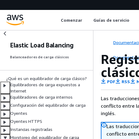
Comenzar
Guías de servicio
Documentaci
Elastic Load Balancing
Regist
Documentaci
Balanceadores de carga clásicos
clásic
¿Qué es un equilibrador de carga clásico?
PDF
RSS
M
Equilibradores de carga expuestos a
Internet
Equilibradores de carga internos
Las traducciones
Configuración del equilibrador de carga
conflicto entre l
inglés.
Oyentes
Oyentes HTTPS
Las traduccio
Instancias registradas
conflicto entre
Monitoreo del equilibrador de carga