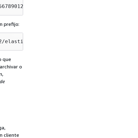
56789012/elasticloadbalancing/us-west-2/2018/
 prefijo:
2/elasticloadbalancing/us-west-2/2018/02/15/1
o que
archivar o
n,
 de
ga,
n cliente