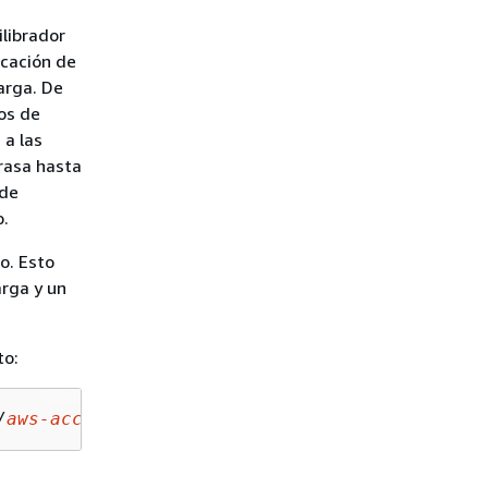
ilibrador
icación de
carga. De
os de
 a las
trasa hasta
 de
o.
o. Esto
arga y un
to:
/
aws-account-id
/elasticloadbalancing/
region
/
y