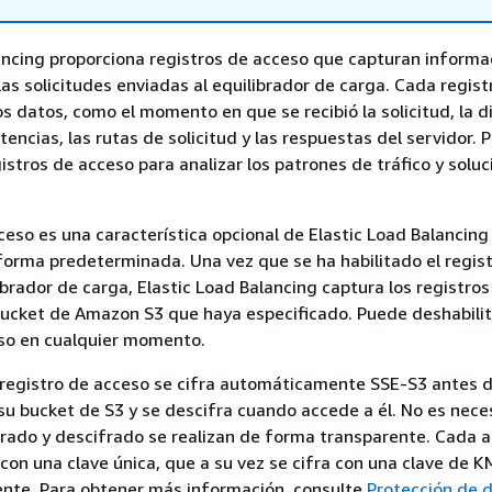
ancing proporciona registros de acceso que capturan informa
las solicitudes enviadas al equilibrador de carga. Cada regist
s datos, como el momento en que se recibió la solicitud, la di
latencias, las rutas de solicitud y las respuestas del servidor.
gistros de acceso para analizar los patrones de tráfico y soluc
cceso es una característica opcional de Elastic Load Balancin
orma predeterminada. Una vez que se ha habilitado el regis
brador de carga, Elastic Load Balancing captura los registros 
ucket de Amazon S3 que haya especificado. Puede deshabilit
eso en cualquier momento.
 registro de acceso se cifra automáticamente SSE-S3 antes 
u bucket de S3 y se descifra cuando accede a él. No es nece
frado y descifrado se realizan de forma transparente. Cada a
a con una clave única, que a su vez se cifra con una clave de 
ente. Para obtener más información, consulte
Protección de 