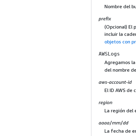
Nombre del bu
prefix
(Opcional) El 
incluir la cad
objetos con pr
AWSLogs
Agregamos la 
del nombre del
aws-account-id
El ID AWS de c
region
La región del 
aaaa
/
mm
/
dd
La fecha de en