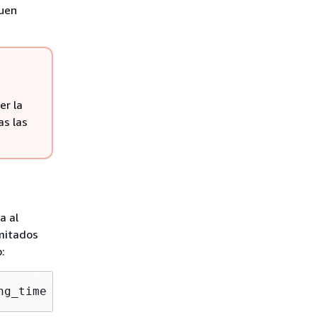
buen
er la
as las
a al
imitados
:
ng_time backend_processing_time response_proc