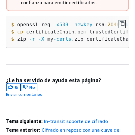
confianza para emitir certificados.
$
 openssl req 
-x509
-newkey
 rsa:
2048
-key
$
cp
$
 zip 
-r
-X
 my
-certs
.zip certificateChain
¿Le ha servido de ayuda esta página?
Sí
No
Enviar comentarios
Tema siguiente:
In-transit soporte de cifrado
Tema anterior:
Cifrado en reposo con una clave de