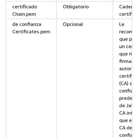
certificado
Obligatorio
Cadena
Chain.pem
certific
de confianza
Opcional
Le
Certificates.pem
recome
que pro
un certi
que no 
firmado 
autorid
certific
(CA) de 
confian
predete
de Java
CA inte
que enla
CA de ra
confian