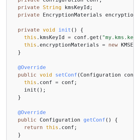
private
String
 kmsKeyId;

private
 EncryptionMaterials encryptionM
private
void
init
(
)
{
this
.kmsKeyId = conf.get(
"my.kms.key.
this
.encryptionMaterials = 
new
 KMSEnc
  }

@Override
public
void
setConf
(
Configuration conf
)
this
.conf = conf;

    init();

  }

@Override
public
 Configuration 
getConf
(
)
{
return
this
.conf;

  }
