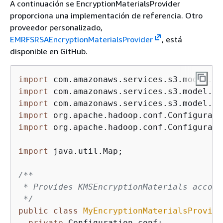
A continuación se EncryptionMaterialsProvider
proporciona una implementación de referencia. Otro
proveedor personalizado,
EMRFSRSAEncryptionMaterialsProvider
, está
disponible en GitHub.
import
import
import
import
import
 org.apache.hadoop.conf.Configuratio
import
 java.util.Map;

/**

 * Provides KMSEncryptionMaterials accord
 */
public
class
MyEncryptionMaterialsProvide
private
 Configuration conf;
