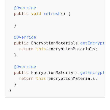
@Override
public
void
refresh
(
)
{
  }

@Override
public
 EncryptionMaterials 
getEncryptio
return
this
.encryptionMaterials;

  }

@Override
public
 EncryptionMaterials 
getEncryptio
return
this
.encryptionMaterials;

  }
