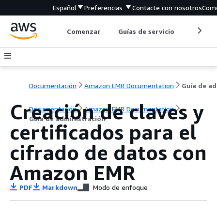
Español
Preferencias
Contacte con nosotros
Come
Comenzar
Guías de servicio
Herrami
Documentación
Amazon EMR Documentation
G
Creación de claves y
Documentación
Amazon EMR Documentation
Guía de administración
certificados para el
cifrado de datos con
Amazon EMR
PDF
Markdown
Modo de enfoque