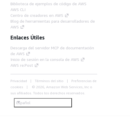
Biblioteca de ejemplos de código de AWS
AWS CLI
Centro de creadores en AWS
Blog de herramientas para desarrolladores de
AWS
Enlaces Útiles
Descarga del servidor MCP de documentación
de AWS
Inicio de sesión en la consola de AWS
AWS re:Post
Privacidad
Términos del sitio
Preferencias de
cookies
© 2026, Amazon Web Services, Inc o
sus afiliados. Todos los derechos reservados.
Español