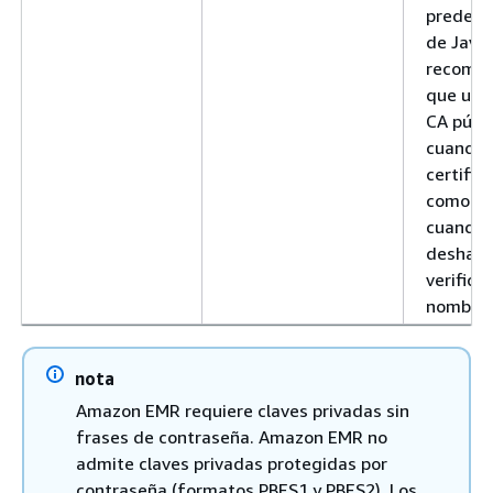
predete
de Java
recome
que util
CA públ
cuando u
certific
comodín
cuando
deshabil
verifica
nombre 
nota
Amazon EMR requiere claves privadas sin
frases de contraseña. Amazon EMR no
admite claves privadas protegidas por
contraseña (formatos PBES1 y PBES2). Los