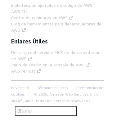
Biblioteca de ejemplos de código de AWS
AWS CLI
Centro de creadores en AWS
Blog de herramientas para desarrolladores de
AWS
Enlaces Útiles
Descarga del servidor MCP de documentación
de AWS
Inicio de sesión en la consola de AWS
AWS re:Post
Privacidad
Términos del sitio
Preferencias de
cookies
© 2026, Amazon Web Services, Inc o
sus afiliados. Todos los derechos reservados.
Español