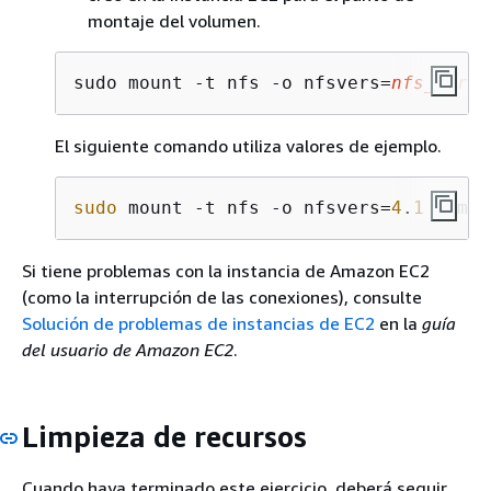
montaje del volumen.
sudo mount -t nfs -o nfsvers=
nfs_versi
El siguiente comando utiliza valores de ejemplo.
sudo
 mount -t nfs -o nfsvers=
4
.
1
 svm-a
Si tiene problemas con la instancia de Amazon EC2
(como la interrupción de las conexiones), consulte
Solución de problemas de instancias de EC2
en la
guía
del usuario de Amazon EC2
.
Limpieza de recursos
Cuando haya terminado este ejercicio, deberá seguir