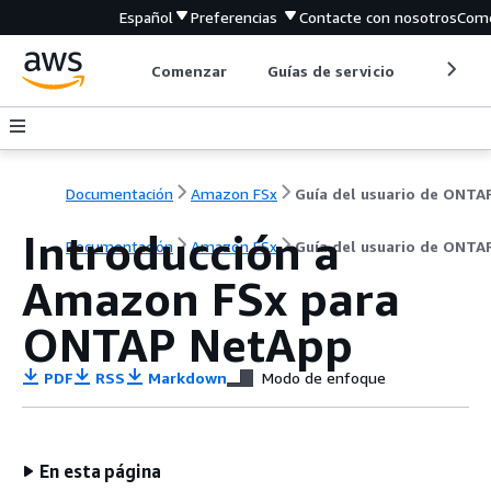
Español
Preferencias
Contacte con nosotros
Come
Comenzar
Guías de servicio
Herrami
Documentación
Amazon FSx
Guía del usuario de ONTA
Introducción a
Documentación
Amazon FSx
Guía del usuario de ONTA
Amazon FSx para
ONTAP NetApp
PDF
RSS
Markdown
Modo de enfoque
En esta página