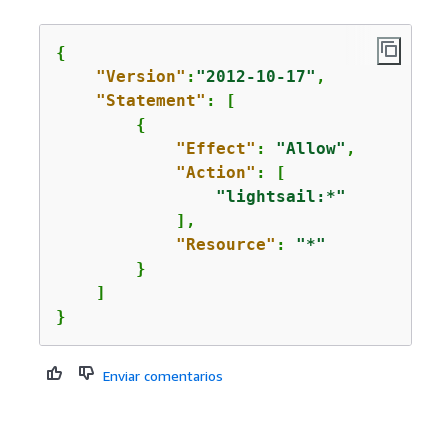
{
"Version"
:
"2012-10-17"
,

"Statement"
: [

{
"Effect"
: 
"Allow"
,

"Action"
: [

"lightsail:*"
            ],

"Resource"
: 
"*"
        }

    ]

}
Enviar comentarios