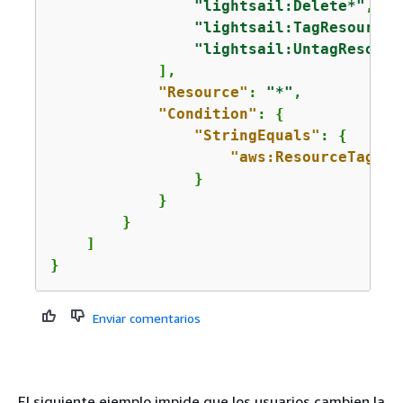
"lightsail:Delete*"
,

"lightsail:TagResource"
"lightsail:UntagResourc
            ],

"Resource"
: 
"*"
,

"Condition"
: 
{
"StringEquals"
: 
{
"aws:ResourceTag/al
                }

            }

        }

    ]

}
Enviar comentarios
El siguiente ejemplo impide que los usuarios cambien la