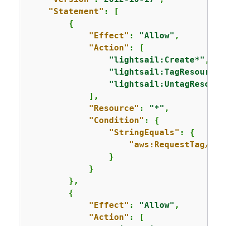
"Statement"
: [

{
"Effect"
: 
"Allow"
,

"Action"
: [

"lightsail:Create*"
,

"lightsail:TagResource"
"lightsail:UntagResourc
            ],

"Resource"
: 
"*"
,

"Condition"
: 
{
"StringEquals"
: 
{
"aws:RequestTag/all
                }

            }

        },

{
"Effect"
: 
"Allow"
,

"Action"
: [
