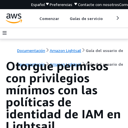
Español
Preferencias
Contacte con nosotros
Come
Comenzar
Guías de servicio
Herrami
Documentación
Amazon Lightsail
Guía del usuario de
Otorgue permisos
Documentación
Amazon Lightsail
Guía del usuario de
con privilegios
mínimos con las
políticas de
identidad de IAM en
Lightsail