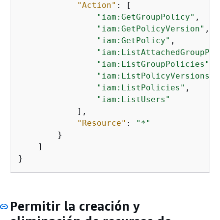
"Action"
: [

"iam:GetGroupPolicy"
,

"iam:GetPolicyVersion"
,

"iam:GetPolicy"
,

"iam:ListAttachedGroupPol
"iam:ListGroupPolicies"
,

"iam:ListPolicyVersions"
,

"iam:ListPolicies"
,

"iam:ListUsers"
            ],

"Resource"
: 
"*"
        }

    ]

}
Permitir la creación y