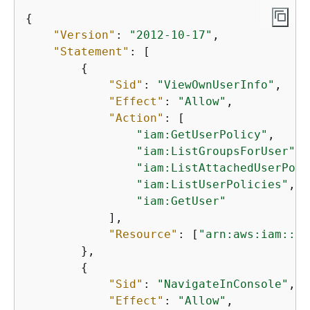
{
"Version"
: 
"2012-10-17"
,

"Statement"
: [

{
"Sid"
: 
"ViewOwnUserInfo"
,

"Effect"
: 
"Allow"
,

"Action"
: [

"iam:GetUserPolicy"
,

"iam:ListGroupsForUser"
,

"iam:ListAttachedUserPoli
"iam:ListUserPolicies"
,

"iam:GetUser"
            ],

"Resource"
: [
"arn:aws:iam::*:
        },

{
"Sid"
: 
"NavigateInConsole"
,

"Effect"
: 
"Allow"
,
