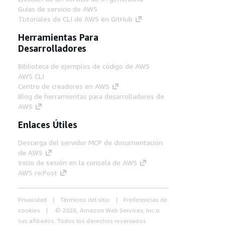
Guías de servicio de AWS
Tutoriales de CLI de AWS en GitHub
Herramientas Para
Desarrolladores
Biblioteca de ejemplos de código de AWS
AWS CLI
Centro de creadores en AWS
Blog de herramientas para desarrolladores de
AWS
Enlaces Útiles
Descarga del servidor MCP de documentación
de AWS
Inicio de sesión en la consola de AWS
AWS re:Post
Privacidad
Términos del sitio
Preferencias de
cookies
© 2026, Amazon Web Services, Inc o
sus afiliados. Todos los derechos reservados.