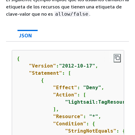
etiqueta de los recursos que tienen una etiqueta de
clave-valor que no es
.
allow/false
JSON
{
"Version"
:
"2012-10-17"
,

"Statement"
: [

{
"Effect"
: 
"Deny"
,

"Action"
: [

"lightsail:TagResource"
            ],

"Resource"
: 
"*"
,

"Condition"
: 
{
"StringNotEquals"
: 
{