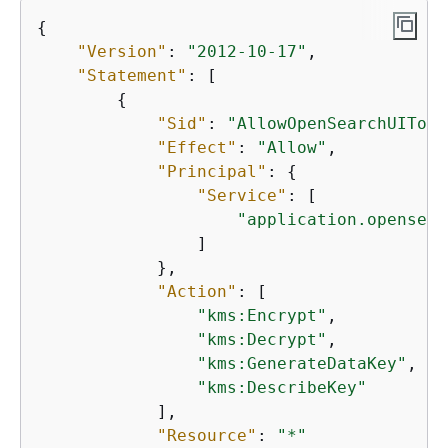
{
"Version"
: 
"2012-10-17"
,

"Statement"
: [

{
"Sid"
: 
"AllowOpenSearchUIToUs
"Effect"
: 
"Allow"
,

"Principal"
: 
{
"Service"
: [

"application.opensear
                ]

            },

"Action"
: [

"kms:Encrypt"
,

"kms:Decrypt"
,

"kms:GenerateDataKey"
,

"kms:DescribeKey"
            ],

"Resource"
: 
"*"