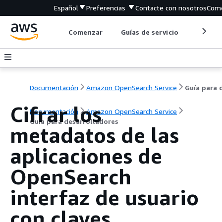
Español
Preferencias
Contacte con nosotros
Come
Comenzar
Guías de servicio
Herrami
Documentación
Amazon OpenSearch Service
Cifrar los
Documentación
Amazon OpenSearch Service
Guía para desarrolladores
metadatos de las
aplicaciones de
OpenSearch
interfaz de usuario
con claves