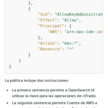
        },

{
"Sid"
: 
"AllowKeyAdministratio
"Effect"
: 
"Allow"
,

"Principal"
: 
{
"AWS"
: 
"arn:aws:iam::
acco
            },

"Action"
: 
"kms:*"
,

"Resource"
: 
"*"
        }

    ]

}
La política incluye dos instrucciones:
La primera sentencia permite a OpenSearch UI
utilizar la clave para las operaciones de cifrado.
La segunda sentencia permite Cuenta de AWS a