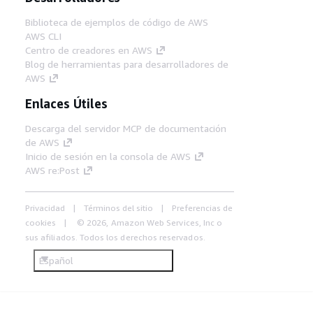
Biblioteca de ejemplos de código de AWS
AWS CLI
Centro de creadores en AWS
Blog de herramientas para desarrolladores de
AWS
Enlaces Útiles
Descarga del servidor MCP de documentación
de AWS
Inicio de sesión en la consola de AWS
AWS re:Post
Privacidad
Términos del sitio
Preferencias de
cookies
© 2026, Amazon Web Services, Inc o
sus afiliados. Todos los derechos reservados.
Español