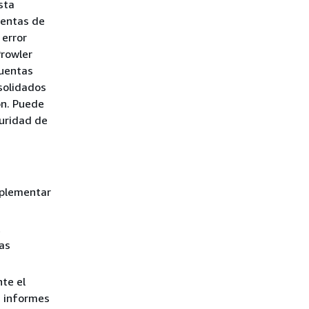
sta
uentas de
 error
Prowler
cuentas
solidados
ón. Puede
guridad de
mplementar
t
as
te el
s informes