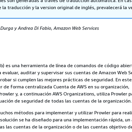
nes son generadas a través de traducción automática. En ca
 la traducción y la version original de inglés, prevalecerá la v
ay Durga y Andrea Di Fabio, Amazon Web Services
b) es una herramienta de línea de comandos de código abier
 evaluar, auditar y supervisar sus cuentas de Amazon Web S
obar si cumplen las mejores prácticas de seguridad. En este
er de forma centralizada Cuenta de AWS en su organización,
rowler y, a continuación AWS Organizations, utiliza Prowler p
luación de seguridad de todas las cuentas de la organización.
muchos métodos para implementar y utilizar Prowler para real
 solución se ha diseñado para una implementación rápida, un 
s las cuentas de la organización o de las cuentas objetivo de