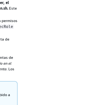
r, el
n.sh.
Este
a permisos
ecRole
nta de
entas de
o en el
enta
. Los
bido a