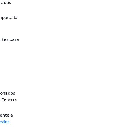
eradas
mpleta la
antes para
tionados
 En este
iente a
redes