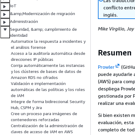
Las traduccio
IoT
conflicto entre
&amp;Modernización de migración
inglés.
Administración
Mike Virgilio, J
Seguridad, &amp; cumplimiento de
identidad
Automatice la respuesta a incidentes y
el análisis forense
Resumen
Acceso a la auditoría automática desde
direcciones IP públicas
Corrija automáticamente las instancias
Prowler
(GitHu
y los clústeres de bases de datos de
puede ayudarle a
Amazon RDS no cifrados
(AWS) para compr
Validación e implementación
despliega Prowl
automáticas de las políticas y los roles
gestionada por P
de IAM
Integre de forma bidireccional Security
realizar una eva
Hub, CSPM y Jira
Cree un proceso para imágenes de
Si bien existen 
contenedores reforzadas
evaluación, esta
Centralización de la administración de
completo de toda
claves de acceso de IAM en AWS