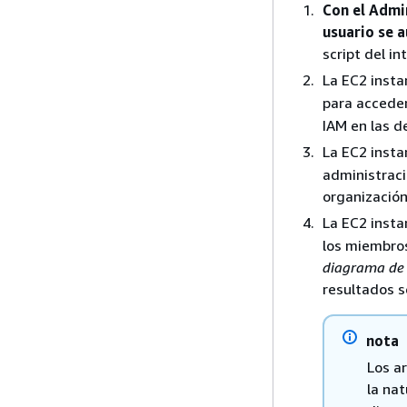
Con el Admi
usuario se a
script del i
La EC2 insta
para acceder
IAM en las d
La EC2 insta
administraci
organización
La EC2 insta
los miembro
diagrama de 
resultados s
nota
Los a
la na