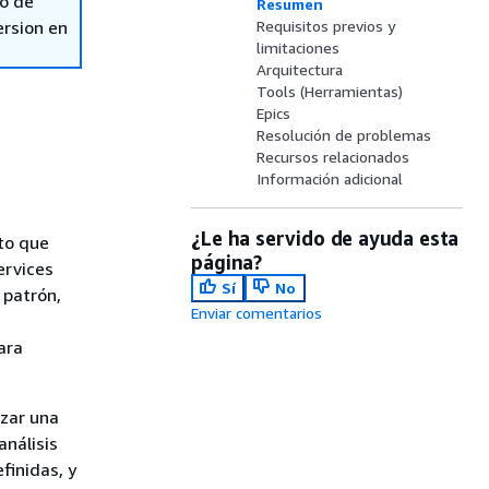
so de
Resumen
ersion en
Requisitos previos y
limitaciones
Arquitectura
Tools (Herramientas)
Epics
Resolución de problemas
Recursos relacionados
Información adicional
¿Le ha servido de ayuda esta
to que
página?
ervices
Sí
No
 patrón,
Enviar comentarios
ara
izar una
análisis
finidas, y