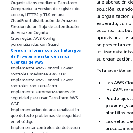
la elaboración d
Organizations mediante Terraform
solución, cuando
Comprueba la versión de registro de
acceso, HTTPS y TLS en una
la organización,
CloudFront distribución de Amazon
esperado, como l
Elección de un flujo de autenticación
escanear los bu
de Amazon Cognito
aprovisionadas a
Cree reglas AWS Config
se presentan en 
personalizadas con Guard
Cree un informe con los hallazgos
utilizar este in
de Prowler a partir de varios
su organización.
Cuentas de AWS
Implemente AWS Control Tower
Esta solución se
controles mediante AWS CDK
Implemente AWS Control Tower
Las AWS Clou
controles con Terraform
los AWS recu
Implemente automatizaciones de
seguridad para usar Terraform AWS
Puede ajusta
WAF
prowler_sca
Implementación de una canalización
plantillas pa
que detecte problemas de seguridad
Las velocida
en el código
Implementar controles de detección
procesamien