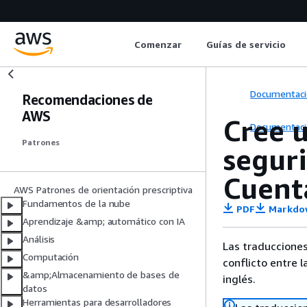
Comenzar
Guías de servicio
Documentaci
Recomendaciones de
AWS
Cree 
Documentaci
Patrones
seguri
Cuent
AWS Patrones de orientación prescriptiva
Fundamentos de la nube
PDF
Markdo
Aprendizaje &amp; automático con IA
Análisis
Las traducciones
Computación
conflicto entre l
&amp;Almacenamiento de bases de
inglés.
datos
Herramientas para desarrolladores