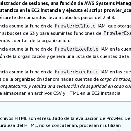
nistrador de sesiones, una función de AWS Systems Manage
utentica en la EC2 instancia y ejecuta el script prowler_sca
ntérprete de comandos lleva a cabo los pasos del 2 al 8.
ncia asume la función de
IAM, que otorg
ProwlerEC2Role
 al bucket de S3 y para asumir las funciones de
ProwlerEx
emás cuentas de la organización.
ncia asume la función de
IAM en la cue
ProwlerExecRole
ón de la organización y genera una lista de las cuentas de la
.
ncia asume la función de
IAM en las cu
ProwlerExecRole
s de la organización (denominadas cuentas de
carga de trabaj
arquitectura) y realiza una evaluación de seguridad en cada cu
e almacenan en archivos CSV y HTML en la EC2 instancia.
rchivos HTML son el resultado de la evaluación de Prowler. De
turaleza del HTML, no se concatenan, procesan ni utilizan