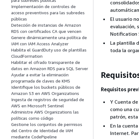
para subredes públicas
consolidados
Implementación de controles de
automática
acceso preventivos para las subredes
El usuario n
públicas
Detección de instancias de Amazon
evaluación, 
RDS con certificados CA que vencen
Notification
Genere dinámicamente una política de
La plantilla 
IAM con IAM Access Analyzer
toda la orga
Habilita el GuardDuty uso de plantillas
CloudFormation
Habilitar el cifrado transparente de
datos en Amazon RDS para SQL Server
Requisitos
Ayudar a evitar la eliminación
programada de claves de KMS
Identifique los buckets públicos de
Requisitos pre
Amazon S3 en AWS Organizations
Ingesta de registros de seguridad de
Y Cuenta de 
AWS en Microsoft Sentinel
como una cu
Administre AWS Organizations las
patrón, est
políticas como código
Gestione los conjuntos de permisos
En la cuenta
del Centro de Identidad de IAM
Internet. Pa
mediante CodePipeline