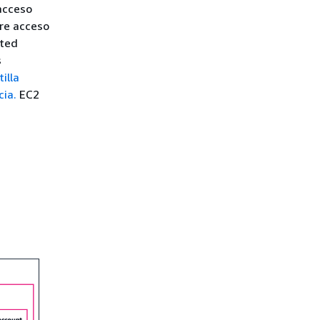
acceso
re acceso
sted
s
illa
cia.
EC2