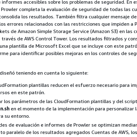
e informes accesibles sobre los problemas de seguridad. En e
 Prowler completa la evaluación de seguridad de todas las c
 consolida los resultados. También filtra cualquier mensaje de
os errores relacionados con las restricciones que impiden a 
ckets de Amazon Simple Storage Service (Amazon S3) en las 
 través de AWS Control Tower. Los resultados filtrados y con
una plantilla de Microsoft Excel que se incluye con este patr
forme para identificar posibles mejoras en los controles de se
 diseñó teniendo en cuenta lo siguiente:
dFormation plantillas reducen el esfuerzo necesario para i
rsos en este patrón.
r los parámetros de las CloudFormation plantillas y del scrip
n.sh
en el momento de la implementación para personalizar l
ra su entorno.
des de evaluación e informes de Prowler se optimizan median
to paralelo de los resultados agregados Cuentas de AWS, lo