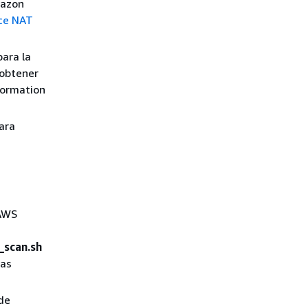
mazon
ace NAT
ara la
 obtener
Formation
ara
 AWS
_scan.sh
las
de