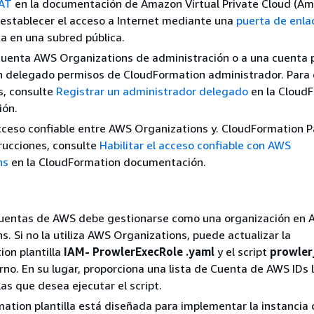
NAT
en la documentación de Amazon Virtual Private Cloud (A
establecer el acceso a Internet mediante una
puerta de enl
a en una subred pública.
cuenta AWS Organizations de administración o a una cuenta p
n delegado permisos de CloudFormation administrador. Para
s, consulte
Registrar un administrador delegado
en la Cloud
ón.
acceso confiable entre AWS Organizations y. CloudFormation P
rucciones, consulte
Habilitar el acceso confiable con AWS
ns
en la CloudFormation documentación.
 Cuentas de AWS debe gestionarse como una organización en
s. Si no la utiliza AWS Organizations, puede actualizar la
on plantilla
IAM- ProwlerExecRole .yaml
y el script
prowler
rno. En su lugar, proporciona una lista de Cuenta de AWS IDs 
las que desea ejecutar el script.
ation plantilla está diseñada para implementar la instancia 