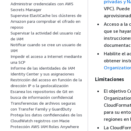
privadas y 
Administrar credenciales con AWS
VPC). Puede 
Secrets Manager
aprovisionad
Supervise ElastiCache los clústeres de
Amazon para comprobar el cifrado en
Acceso a la 
reposo
que se haya
Supervisar la actividad del usuario raíz
instruccione
de IAM
documentaci
Notificar cuando se cree un usuario de
IAM
Habilite el 
Impedir el acceso a Internet mediante
obtener inst
una SCP
Organizatio
Informe de las identidades de IAM
Identity Center y sus asignaciones
Limitaciones
Restricción del acceso en función de la
dirección IP o la geolocalización
El objetivo
Escanea los repositorios de Git en
busca de información confidencial
Organization
Transferencias de archivos seguras
CloudFormati
con Transfer Family y GuardDuty
para su ento
Proteja los datos confidenciales de los
regiones en 
CloudWatch registros con Macie
Protección AWS IAM Roles Anywhere
La CloudForm