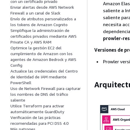
con un certificado privado
Amazon Elas
Enviar alertas desde AWS Network
saliente a I
Firewall a un canal de Slack
saliente par
Envío de atributos personalizados a
necesita acce
los tokens de Amazon Cognito
Simplifique la administración de
dependenci
certificados privados mediante AWS
prowler-res
Private CA y AWS RAM
Optimice la gestión EC2 del
Versiones de p
cumplimiento de Amazon con los
agentes de Amazon Bedrock y AWS
Prowler vers
Config
Actualice las credenciales del Centro
de Identidad de IAM mediante
Arquitect
PowerShell
Uso de Network Firewall para capturar
los nombres de DNS del tráfico
saliente
Utilice Terraform para activar
automáticamente GuardDuty
Verificación de las prácticas
recomendadas para PCI DSS 4.0
Más patrones