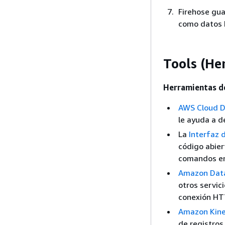
Firehose gua
como datos h
Tools (He
Herramientas 
AWS Cloud D
le ayuda a d
La
Interfaz 
código abier
comandos en
Amazon Data
otros servic
conexión HT
Amazon Kine
de registros