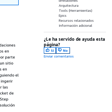
limitaciones
Arquitectura
Tools (Herramientas)
Epics
Recursos relacionados
Información adicional
¿Le ha servido de ayuda esta
página?
daciones
Sí
No
os en
Enviar comentarios
por parte
un sitio
s en
iguiendo el
ingerir
r las
ucket de
 Step
solución