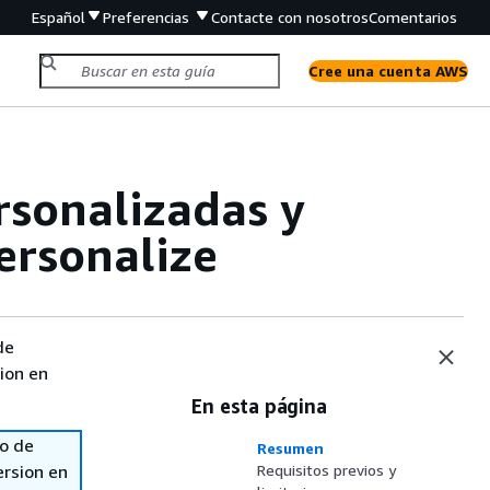
Español
Preferencias
Contacte con nosotros
Comentarios
Cree una cuenta AWS
sonalizadas y
ersonalize
de
sion en
En esta página
so de
Resumen
ersion en
Requisitos previos y