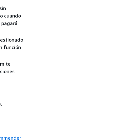
sin
olo cuando
o pagará
gestionado
n función
rmite
aciones
.
ommender