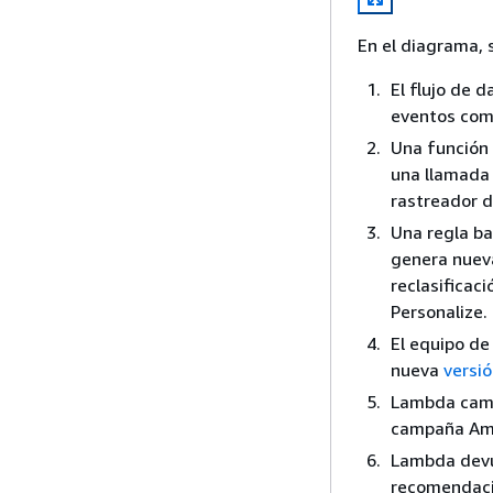
En el diagrama, s
El flujo de 
eventos como
Una función 
una llamada a
rastreador 
Una regla ba
genera nuev
reclasificac
Personalize.
El equipo de
nueva
versió
Lambda cambi
campaña Amaz
Lambda devu
recomendaci