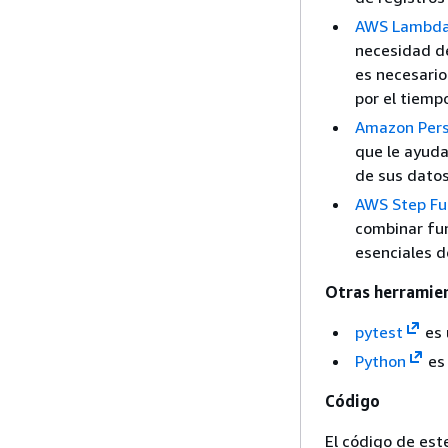
AWS Lambd
necesidad de
es necesario
por el tiemp
Amazon Pers
que le ayuda
de sus datos
AWS Step Fu
combinar fun
esenciales d
Otras herramie
pytest
es 
Python
es 
Código
El código de est