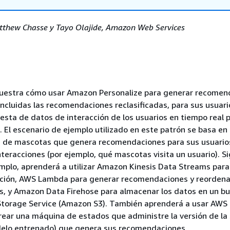
tthew Chasse y Tayo Olajide, Amazon Web Services
muestra cómo usar Amazon Personalize para generar recomen
incluidas las recomendaciones reclasificadas, para sus usuari
gesta de datos de interacción de los usuarios en tiempo real 
. El escenario de ejemplo utilizado en este patrón se basa en 
 de mascotas que genera recomendaciones para sus usuario
nteracciones (por ejemplo, qué mascotas visita un usuario). S
mplo, aprenderá a utilizar Amazon Kinesis Data Streams para 
cción, AWS Lambda para generar recomendaciones y reordena
, y Amazon Data Firehose para almacenar los datos en un b
torage Service (Amazon S3). También aprenderá a usar AWS
rear una máquina de estados que administre la versión de la 
odelo entrenado) que genera sus recomendaciones.