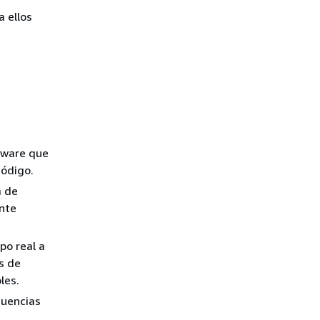
 ellos
tware que
código.
a de
ante
po real a
s de
les.
cuencias