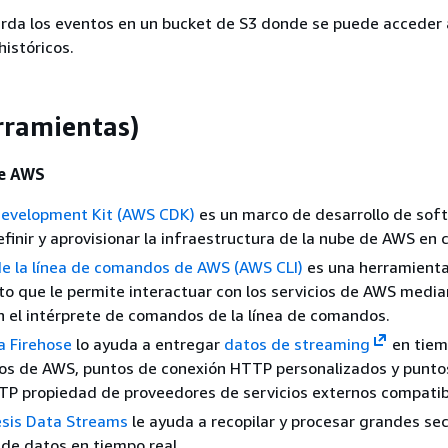
rda los eventos en un bucket de S3 donde se puede acceder a
istóricos.
rramientas)
de AWS
evelopment Kit (AWS CDK)
es un marco de desarrollo de sof
efinir y aprovisionar la infraestructura de la nube de AWS en 
de la línea de comandos de AWS (AWS CLI)
es una herramient
to que le permite interactuar con los servicios de AWS medi
 el intérprete de comandos de la línea de comandos.
 Firehose
lo ayuda a entregar
datos de streaming
en tiem
ios de AWS, puntos de conexión HTTP personalizados y punto
TP propiedad de proveedores de servicios externos compatib
sis Data Streams
le ayuda a recopilar y procesar grandes se
 de datos en tiempo real.