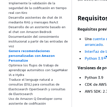
Implemente la validación de la
seguridad de la codificación en tiempo
real con Kiro
Requisitos
Desarrolle asistentes de chat de IA
mediante RAG y mensajes ReAct
Desarrollo de un asistente basado en
Requisitos pre
el chat con Amazon Bedrock
Documentación del conocimiento
Una
cuenta 
institucional a partir de las entradas de
arrancado
.
voz
Genere recomendaciones
Interfaz de 
personalizadas con Amazon
Python 3.9
Personalize
Optimice los flujos de trabajo de
Versiones de p
aprendizaje automático con SageMaker
IA e Hydra
Python 3.9
Traduce el lenguaje natural a
CDK de AWS 2
consultas (DSL) para consultas de
Elasticsearch OpenSearch y consultas
AWS SDK: 2.7
de Elasticsearch
Uso de Amazon Q Developer como
asistente de codificación