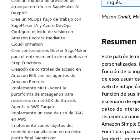
Cree un modelo de previsión de
inglés.
arranque en frío con SageMaker AI
DeepAR
Mason Cahill, Ma
Cree un MLOps flujo de trabajo con
SageMaker IA y Azure DevOps
Configure el inicio de sesión en
Amazon Bedrock mediante
Resumen
CloudFormation
Cree contenedores Docker SageMaker
Este patrón le 
para el entrenamiento de modelos en
Step Functions
personalizadas, 
Creación de controles de acceso en
función de la in
Amazon EKS con los agentes de
de esos usuarios
Amazon Bedrock
web de adopción
Implemente Multi-Agent la
función de sus i
plataforma de inteligencia para
reuniones con el SDK de Strands
escenario de eje
Agents y AWS Fargate
datos de intera
Implemente un caso de uso de RAG
recomendaciones
en AWS
Amazon Simple S
Implemente varios objetos del
Functions para c
modelo de canalización en un único
punto final SageMaker
(es decir, un m