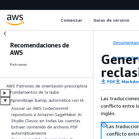
Comenzar
Guías de servicio
Documentaci
Recomendaciones de
AWS
Gener
Documentaci
Patrones
recla
PDF
Markdo
AWS Patrones de orientación prescriptiva
Fundamentos de la nube
Las traducciones
Aprendizaje &amp; automático con IA
conflicto entre l
Asociar un AWS CodeCommit
inglés.
repositorio a Amazon SageMaker AI
Studio Classic en todas las cuentas
Las traduccio
Extraer contenido de archivos PDF
automáticamente
conflicto entre