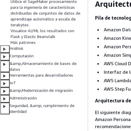
Utilice el SageMaker procesamiento
Arquitect
para la ingeniería de características
distribuidas de conjuntos de datos de
Pila de tecnolo
aprendizaje automático a escala de
terabytes
Amazon Data
Visualice AI/ML los resultados con
Flask y Elastic Beanstalk
Amazon Kine
Más patrones
Amazon Pers
Análisis
Amazon Simp
Computación
AWS Cloud D
&amp;Almacenamiento de bases de
datos
Interfaz de 
Herramientas para desarrolladores
AWS Lambd
IoT
AWS Step Fu
&amp;Modernización de migración
Administración
Arquitectura de
Seguridad, &amp; cumplimiento de
identidad
El siguiente dia
Amazon Personali
recomendaciones 