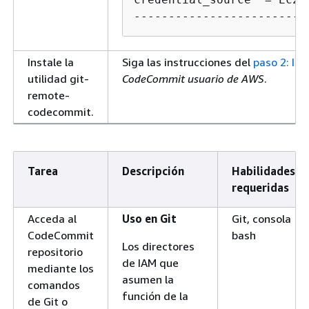
-------------------------
Instale la
Siga las instrucciones del
paso 2: Ins
utilidad git-
CodeCommit usuario de AWS
.
remote-
codecommit.
Tarea
Descripción
Habilidades
requeridas
Acceda al
Uso en Git
Git, consola
CodeCommit
bash
Los directores
repositorio
de IAM que
mediante los
asumen la
comandos
función de la
de Git o