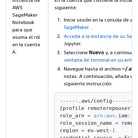
AWS
siguiente:
SageMaker
Inicie sesión en la consola de a
Notebook
SageMaker
.
para que
Acceda a la instancia de su Sag
asuma el rol
Jupyter.
en la cuenta
A.
Seleccione
Nuevo
y, a continuac
ventana de terminal en su entor
Navegue hasta el archivo
~/.aws
notas. A continuación, añada un p
siguiente instrucción:
------.aws/config---------
[profile remoterepouser]

role_arn = 
arn:
aws:
iam::<
role_session_name = remote
region = eu-west-
1
credential_source  = Ec2In