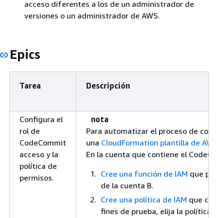
acceso diferentes a los de un administrador de
versiones o un administrador de AWS.
Epics
Tarea
Descripción
Configura el
nota
rol de
Para automatizar el proceso de con
CodeCommit
una
CloudFormation plantilla de AWS
acceso y la
En la cuenta que contiene el CodeCo
política de
Cree una función de IAM
que pued
permisos.
de la cuenta B.
Cree una política de IAM
que conc
fines de prueba, elija la política