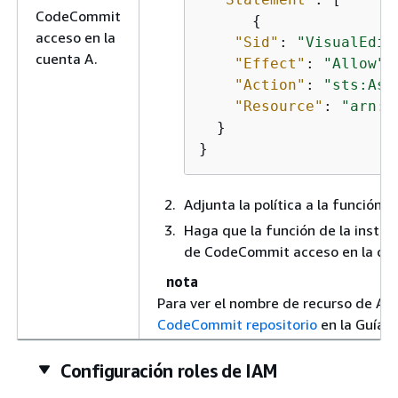
CodeCommit
{
acceso en la
"Sid"
: 
"VisualEdit
cuenta A.
"Effect"
: 
"Allow"
,

"Action"
: 
"sts:Ass
"Resource"
: 
"arn:a
  }

}
Adjunta la política a la función 
Haga que la función de la insta
de CodeCommit acceso en la cue
nota
Para ver el nombre de recurso de Am
CodeCommit repositorio
en la Guía
C
Configuración roles de IAM