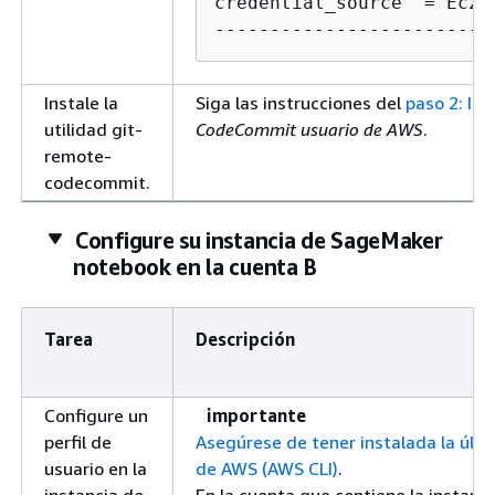
credential_source  = Ec2In
-------------------------
Instale la
Siga las instrucciones del
paso 2: Ins
utilidad git-
CodeCommit usuario de AWS
.
remote-
codecommit.
Configure su instancia de SageMaker
notebook en la cuenta B
Tarea
Descripción
Configure un
importante
perfil de
Asegúrese de tener instalada la últi
usuario en la
de AWS (AWS CLI)
.
instancia de
En la cuenta que contiene la instanc