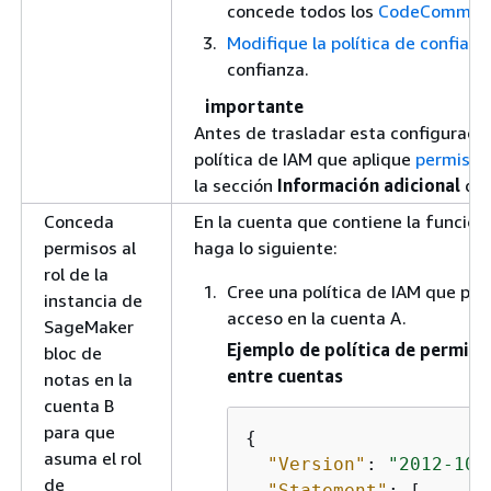
concede todos los
CodeCommit 
Modifique la política de confianza
confianza.
importante
Antes de trasladar esta configuraci
política de IAM que aplique
permisos 
la sección
Información adicional
de 
Conceda
En la cuenta que contiene la función
permisos al
haga lo siguiente:
rol de la
Cree una política de IAM que per
instancia de
acceso en la cuenta A.
SageMaker
Ejemplo de política de permisos
bloc de
entre cuentas
notas en la
cuenta B
para que
{
asuma el rol
"Version"
: 
"2012-10-
de
"Statement"
: [
