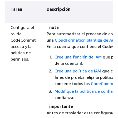
Tarea
Descripción
Configura el
nota
rol de
Para automatizar el proceso de con
CodeCommit
una
CloudFormation plantilla de AWS
acceso y la
En la cuenta que contiene el CodeCo
política de
Cree una función de IAM
que pued
permisos.
de la cuenta B.
Cree una política de IAM
que conc
fines de prueba, elija la política
concede todos los
CodeCommit 
Modifique la política de confianza
confianza.
importante
Antes de trasladar esta configuraci