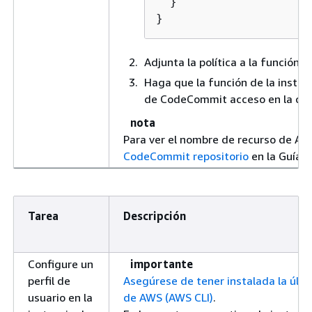
  }

}
Adjunta la política a la función 
Haga que la función de la insta
de CodeCommit acceso en la cue
nota
Para ver el nombre de recurso de Am
CodeCommit repositorio
en la Guía
C
Tarea
Descripción
Configure un
importante
perfil de
Asegúrese de tener instalada la últi
usuario en la
de AWS (AWS CLI)
.