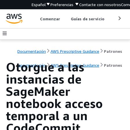
Español
Preferencias
Contacte con nosotros
Come
Comenzar
Guías de servicio
Herrami
Documentación
AWS Prescriptive Guidance
Patrones
Otorgue a las
Documentación
AWS Prescriptive Guidance
Patrones
instancias de
SageMaker
notebook acceso
temporal a un
CodeCommit