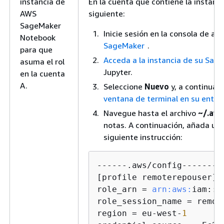
instancia de
En la cuenta que contiene la instanc
AWS
siguiente:
SageMaker
Inicie sesión en la consola de a
Notebook
SageMaker
.
para que
Acceda a la instancia de su Sag
asuma el rol
Jupyter.
en la cuenta
A.
Seleccione
Nuevo
y, a continuac
ventana de terminal en su entor
Navegue hasta el archivo
~/.aws
notas. A continuación, añada un p
siguiente instrucción:
------.aws/config---------
[profile remoterepouser]

role_arn = 
arn:
aws:
iam::<
role_session_name = remote
region = eu-west-
1