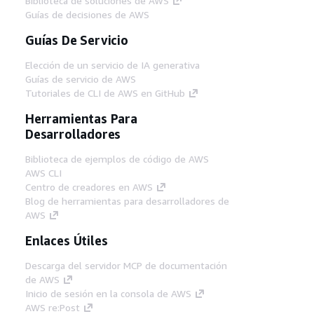
Biblioteca de soluciones de AWS
Guías de decisiones de AWS
Guías De Servicio
Elección de un servicio de IA generativa
Guías de servicio de AWS
Tutoriales de CLI de AWS en GitHub
Herramientas Para
Desarrolladores
Biblioteca de ejemplos de código de AWS
AWS CLI
Centro de creadores en AWS
Blog de herramientas para desarrolladores de
AWS
Enlaces Útiles
Descarga del servidor MCP de documentación
de AWS
Inicio de sesión en la consola de AWS
AWS re:Post