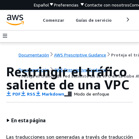
Español
Preferencias
Contacte con nosotros
Come
Comenzar
Guías de servicio
Herrami
Documentación
AWS Prescriptive Guidance
Restringir el tráfico
Documentación
AWS Prescriptive Guidance
Proteja el tráfico de red saliente de su VPC en la nube 
saliente de una VPC
PDF
RSS
Markdown
Modo de enfoque
En esta página
Las traducciones son generadas a través de traducción