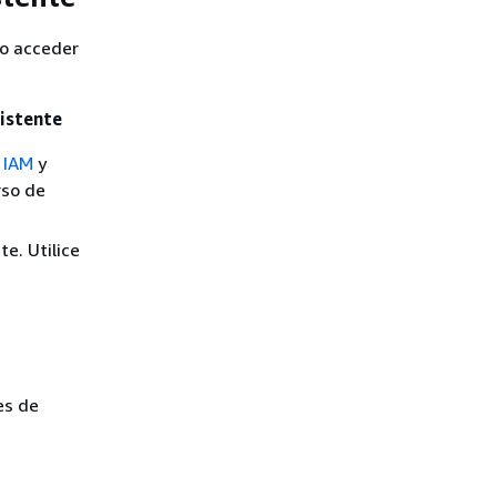
eo acceder
istente
e IAM
y
rso de
te. Utilice
es de