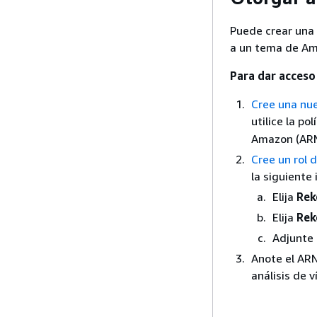
Puede crear una
a un tema de A
Para dar acces
Cree una nue
utilice la po
Amazon (ARN
Cree un rol 
la siguiente 
Elija
Rek
Elija
Rek
Adjunte 
Anote el ARN
análisis de v