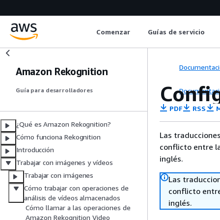
Comenzar
Guías de servicio
Documentaci
Amazon Rekognition
Confi
Documentaci
Guía para desarrolladores
PDF
RSS
M
¿Qué es Amazon Rekognition?
Las traducciones
Cómo funciona Rekognition
conflicto entre l
Introducción
inglés.
Trabajar con imágenes y vídeos
Trabajar con imágenes
Las traduccio
Cómo trabajar con operaciones de
conflicto entre
análisis de vídeos almacenados
inglés.
Cómo llamar a las operaciones de
Amazon Rekognition Video