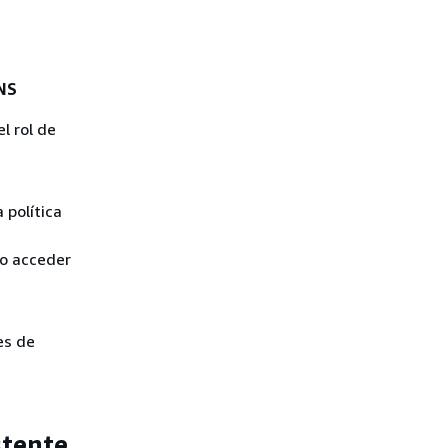
SNS
el rol de
 política
o acceder
es de
stente