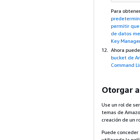
Para obtene
predetermin
permitir que
de datos me
Key Managem
Ahora puede
bucket de A
Command Lin
Otorgar a
Use un rol de se
temas de Amazon
creación de un r
Puede conceder 
utilizando la po