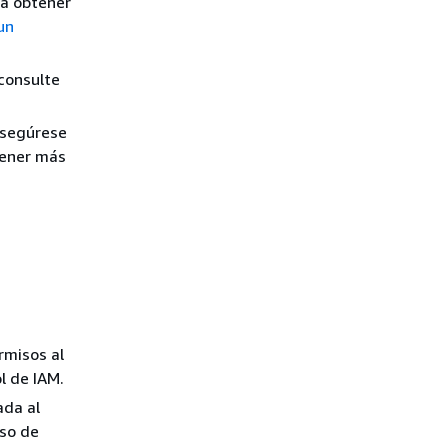
ra obtener
un
consulte
asegúrese
tener más
rmisos al
l de IAM.
ada al
so de