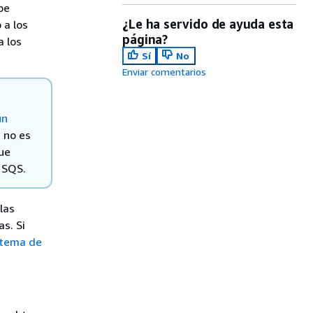
be
¿Le ha servido de ayuda esta
 a los
página?
 los
Sí
No
Enviar comentarios
un
, no es
que
 SQS.
las
s. Si
 tema de