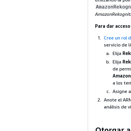
AmazonRekogn
AmazonRekognit
Para dar acces
Cree un rol 
servicio de 
Elija
Rek
Elija
Rek
de permi
AmazonR
a los te
Asigne a
Anote el ARN
análisis de v
Otorgar a