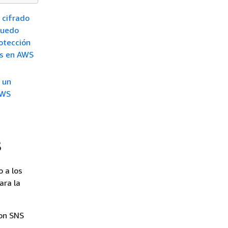
 cifrado
puedo
otección
as en AWS
 un
AWS
S
 a los
ara la
on SNS