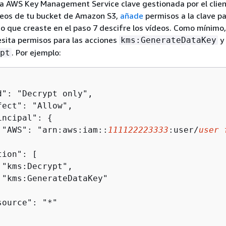
una AWS Key Management Service clave gestionada por el clie
ídeos de tu bucket de Amazon S3,
añade
permisos a la clave pa
cio que creaste en el paso 7 descifre los vídeos. Como mínimo, 
esita permisos para las acciones
y
kms:GenerateDataKey
. Por ejemplo:
pt
d": "Decrypt only",

fect": "Allow",

incipal": 
{
 "AWS": "arn:aws:iam::
111122223333
:user/
user 
ion": [

 "kms:Decrypt",

 "kms:GenerateDataKey"

ource": "*"
