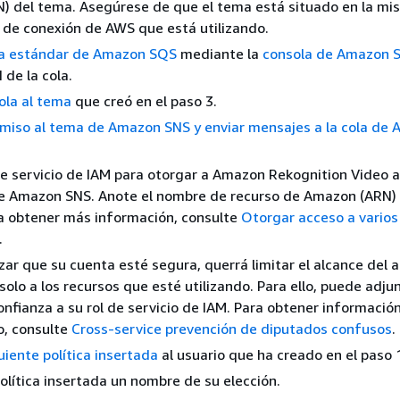
) del tema. Asegúrese de que el tema está situado en la mi
 de conexión de AWS que está utilizando.
la estándar de Amazon SQS
mediante la
consola de Amazon 
 de la cola.
cola al tema
que creó en el paso 3.
miso al tema de Amazon SNS y enviar mensajes a la cola de
de servicio de IAM para otorgar a Amazon Rekognition Video 
e Amazon SNS. Anote el nombre de recurso de Amazon (ARN) d
ra obtener más información, consulte
Otorgar acceso a vario
.
zar que su cuenta esté segura, querrá limitar el alcance del 
solo a los recursos que esté utilizando. Para ello, puede adju
confianza a su rol de servicio de IAM. Para obtener informació
o, consulte
Cross-service prevención de diputados confusos
.
uiente política insertada
al usuario que ha creado en el paso 
política insertada un nombre de su elección.