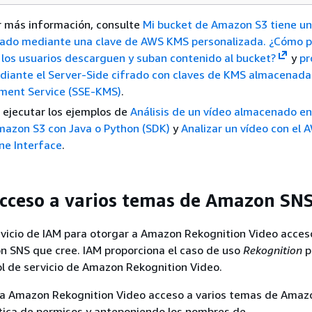
r más información, consulte
Mi bucket de Amazon S3 tiene un
ado mediante una clave de AWS KMS personalizada. ¿Cómo 
 los usuarios descarguen y suban contenido al bucket?
y
pr
diante el Server-Side cifrado con claves de KMS almacenad
ent Service (SSE-KMS)
.
 ejecutar los ejemplos de
Análisis de un vídeo almacenado en
mazon S3 con Java o Python (SDK)
y
Analizar un vídeo con el 
e Interface
.
cceso a varios temas de Amazon SN
rvicio de IAM para otorgar a Amazon Rekognition Video acceso
 SNS que cree. IAM proporciona el caso de uso
Rekognition
p
ol de servicio de Amazon Rekognition Video.
a Amazon Rekognition Video acceso a varios temas de Amaz
lítica de permisos y anteponiendo los nombres de