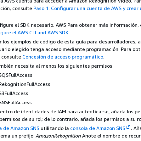
na AWS cuenta para acceder a Amazon Rekognition Video. Pa
ción, consulte
Paso 1: Configurar una cuenta de AWS y crear 
nfigure el SDK necesario. AWS Para obtener más información, 
figure el AWS CLI and AWS SDK
.
r los ejemplos de código de esta guía para desarrolladores, 
suario elegido tenga acceso mediante programación. Para ob
, consulte
Concesión de acceso programático
.
ambién necesita al menos los siguientes permisos:
QSFullAccess
ekognitionFullAccess
3FullAccess
NSFullAccess
l Centro de identidades de IAM para autenticarse, añada los pe
permisos de su rol; de lo contrario, añada los permisos a su ro
a de Amazon SNS
utilizando la
consola de Amazon SNS
. Añ
ema un prefijo.
AmazonRekognition
Anote el nombre de recur