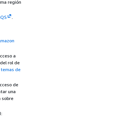
sma región
SQS
.
 Amazon
acceso a
el rol de
s temas de
acceso de
ntar una
n sobre
1: