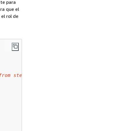
nte para
ra que el
el rol de
from step 1
"
