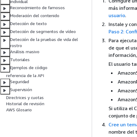
Configure u
individual
más informa
Reconocimiento de famosos
usuario
.
Moderación del contenido
Detección de texto
Instale y co
Paso 2: Con
Detección de segmentos de vídeo
Detección de la pruebas de vida del
Para ejecuta
rostro
de que el u
Análisis masivo
información
Tutoriales
El usuario t
Ejemplos de código
AmazonS
referencia de la API
AmazonR
Seguridad
Supervisión
AmazonS
Directrices y cuotas
AmazonS
Historial de revisión
Si utiliza e
AWS Glosario
conjunto de 
Cree un tem
nombre del t