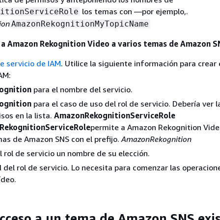
los temas con —por ejemplo,.
itionServiceRole
ion
AmazonRekognitionMyTopicName
o a Amazon Rekognition Video a varios temas de Amazon 
de servicio de IAM
. Utilice la siguiente información para crear 
IAM:
ognition
para el nombre del servicio.
ognition
para el caso de uso del rol de servicio. Debería ver la
sos en la lista.
AmazonRekognitionServiceRole
ekognitionServiceRole
permite a Amazon Rekognition Vide
mas de Amazon SNS con el prefijo.
AmazonRekognition
l rol de servicio un nombre de su elección.
 del rol de servicio. Lo necesita para comenzar las operacion
ídeo.
cceso a un tema de Amazon SNS exi