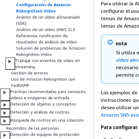
Para utilizar la
Configuración de Amazon
configurar el us
Rekognition Video
Análisis de un vídeo almacenado
temas de Amazon
(SDK)
temas de Amazo
Análisis de un vídeo (AWS CLI)
Referencia: notificación de
resultados de análisis de vídeo
nota
Solución de problemas de Amazon
Si utiliza
Rekognition Video
vídeo alm
Trabajar con eventos de vídeo en
streaming
necesario 
Gestión de errores
permite c
Uso de Amazon Rekognition con
FedRAMP
Prácticas recomendadas para sensores,
Los ejemplos de
vídeos e imágenes de entrada
instrucciones qu
Detección de objetos y conceptos
desea utilizar u
Detección y análisis de rostros
Amazon SNS exi
Búsqueda de rostros en una colección
Para configura
Recorridos de las personas
Detección de equipos de protección