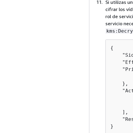
Si utilizas 
cifrar los v
rol de servi
servicio nec
kms:Decry
{
    "Si
    "Ef
    "Pr
       
    },

    "Act
       
       
    ],

    "Res
}