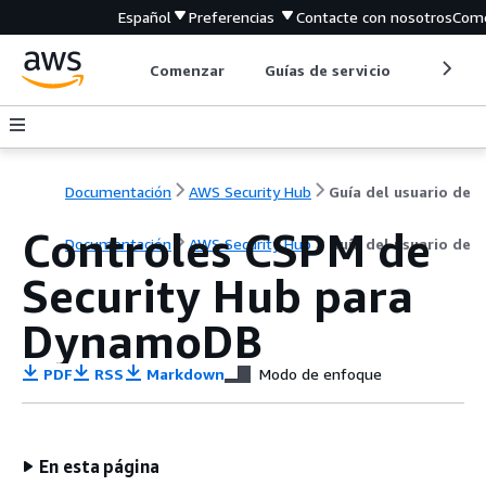
Español
Preferencias
Contacte con nosotros
Come
Comenzar
Guías de servicio
Herrami
Documentación
AWS Security Hub
Guía del usuario de
Controles CSPM de
Documentación
AWS Security Hub
Guía del usuario de
Security Hub para
DynamoDB
PDF
RSS
Markdown
Modo de enfoque
En esta página