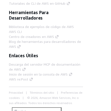
Tutoriales de CLI de AWS en GitHub
Herramientas Para
Desarrolladores
Biblioteca de ejemplos de código de AWS
AWS CLI
Centro de creadores en AWS
Blog de herramientas para desarrolladores de
AWS
Enlaces Útiles
Descarga del servidor MCP de documentación
de AWS
Inicio de sesión en la consola de AWS
AWS re:Post
Privacidad
Términos del sitio
Preferencias de
cookies
© 2026, Amazon Web Services, Inc o
sus afiliados. Todos los derechos reservados.