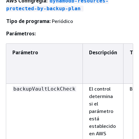
AWS Configregla:
dynamodb-resources-
protected-by-backup-plan
Tipo de programa:
Periódico
Parámetros:
Parámetro
Descripción
Tip
El control
Boo
backupVaultLockCheck
determina
si el
parámetro
está
establecido
en AWS