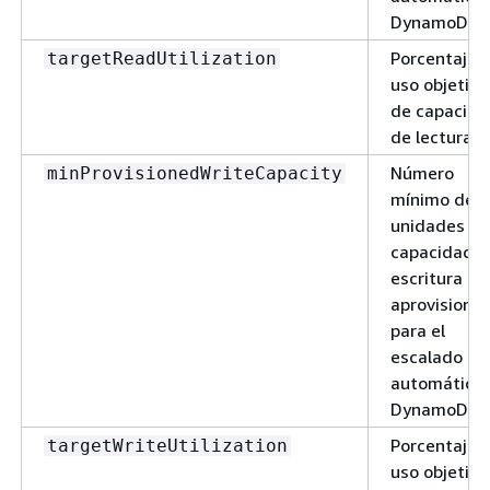
DynamoDB
Porcentaje 
targetReadUtilization
uso objetivo
de capacida
de lectura
Número
minProvisionedWriteCapacity
mínimo de
unidades de
capacidad d
escritura
aprovisiona
para el
escalado
automático
DynamoDB
Porcentaje 
targetWriteUtilization
uso objetivo