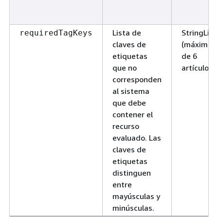
Lista de
StringList
requiredTagKeys
claves de
(máximo
etiquetas
de 6
que no
artículos)
corresponden
al sistema
que debe
contener el
recurso
evaluado. Las
claves de
etiquetas
distinguen
entre
mayúsculas y
minúsculas.