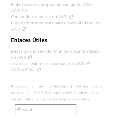
Biblioteca de ejemplos de código de AWS
AWS CLI
Centro de creadores en AWS
Blog de herramientas para desarrolladores de
AWS
Enlaces Útiles
Descarga del servidor MCP de documentación
de AWS
Inicio de sesión en la consola de AWS
AWS re:Post
Privacidad
Términos del sitio
Preferencias de
cookies
© 2026, Amazon Web Services, Inc o
sus afiliados. Todos los derechos reservados.
Español