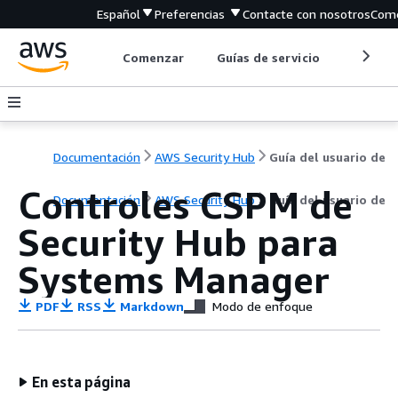
Español
Preferencias
Contacte con nosotros
Come
Comenzar
Guías de servicio
Herrami
Documentación
AWS Security Hub
Guía del usuario de
Controles CSPM de
Documentación
AWS Security Hub
Guía del usuario de
Security Hub para
Systems Manager
PDF
RSS
Markdown
Modo de enfoque
En esta página