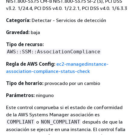
NIST.800-53.r5 CM-8 NIST.800-53.r5 SI-2 (3), PCI DSS
v3.2. 1/24.4, PCI DSS v4.0. 1/2.2.1, PCI DSS v4.0. 1/6.3.3
Categoría:
Detectar - Servicios de detección
Gravedad:
baja
Tipo de recurso:
AWS::SSM::AssociationCompliance
Regla de AWS Config:
ec2-managedinstance-
association-compliance-status-check
Tipo de horario:
provocado por un cambio
Parámetros:
ninguno
Este control comprueba si el estado de conformidad
de la AWS Systems Manager asociación es
o
después de que la
COMPLIANT
NON_COMPLIANT
asociación se ejecute en una instancia. El control falla