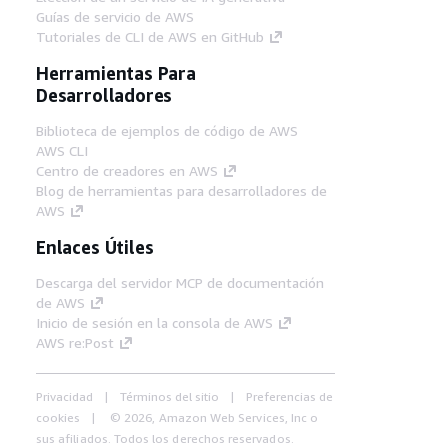
Guías de servicio de AWS
Tutoriales de CLI de AWS en GitHub
Herramientas Para
Desarrolladores
Biblioteca de ejemplos de código de AWS
AWS CLI
Centro de creadores en AWS
Blog de herramientas para desarrolladores de
AWS
Enlaces Útiles
Descarga del servidor MCP de documentación
de AWS
Inicio de sesión en la consola de AWS
AWS re:Post
Privacidad
Términos del sitio
Preferencias de
cookies
© 2026, Amazon Web Services, Inc o
sus afiliados. Todos los derechos reservados.