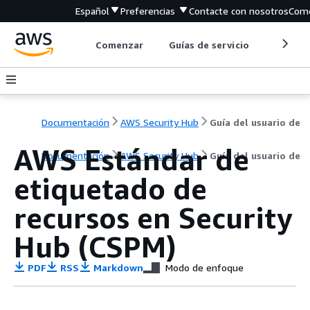
Español
Preferencias
Contacte con nosotros
Come
Comenzar
Guías de servicio
Herrami
Documentación
AWS Security Hub
Guía del usuario de
AWS Estándar de
Documentación
AWS Security Hub
Guía del usuario de
etiquetado de
recursos en Security
Hub (CSPM)
PDF
RSS
Markdown
Modo de enfoque