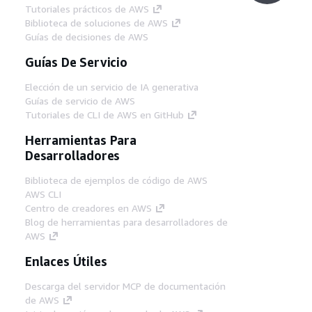
Tutoriales prácticos de AWS
Biblioteca de soluciones de AWS
Guías de decisiones de AWS
Guías De Servicio
Elección de un servicio de IA generativa
Guías de servicio de AWS
Tutoriales de CLI de AWS en GitHub
Herramientas Para
Desarrolladores
Biblioteca de ejemplos de código de AWS
AWS CLI
Centro de creadores en AWS
Blog de herramientas para desarrolladores de
AWS
Enlaces Útiles
Descarga del servidor MCP de documentación
de AWS