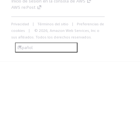
Inicio de sesión en la consola de AWS
AWS re:Post
Privacidad
Términos del sitio
Preferencias de
cookies
© 2026, Amazon Web Services, Inc o
sus afiliados. Todos los derechos reservados.
Español