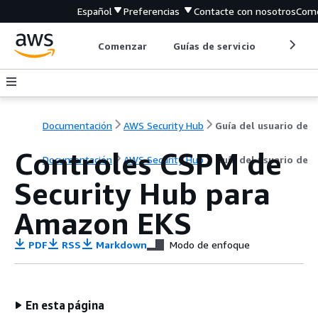
Español
Preferencias
Contacte con nosotros
Come
Comenzar
Guías de servicio
Herrami
Documentación
AWS Security Hub
Guía del usuario de
Controles CSPM de
Documentación
AWS Security Hub
Guía del usuario de
Security Hub para
Amazon EKS
PDF
RSS
Markdown
Modo de enfoque
En esta página