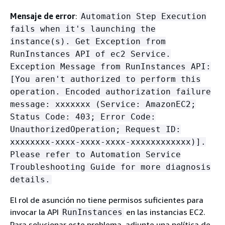
Mensaje de error
:
Automation Step Execution
fails when it's launching the
instance(s). Get Exception from
RunInstances API of ec2 Service.
Exception Message from RunInstances API:
[You aren't authorized to perform this
operation. Encoded authorization failure
message: xxxxxxx (Service: AmazonEC2;
Status Code: 403; Error Code:
UnauthorizedOperation; Request ID:
xxxxxxxx-xxxx-xxxx-xxxx-xxxxxxxxxxxx)].
Please refer to Automation Service
Troubleshooting Guide for more diagnosis
details.
El rol de asunción no tiene permisos suficientes para
invocar la API
en las instancias EC2.
RunInstances
Para solucionar este problema, adjunte una política de