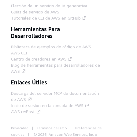
Elección de un servicio de IA generativa
Guías de servicio de AWS
Tutoriales de CLI de AWS en GitHub
Herramientas Para
Desarrolladores
Biblioteca de ejemplos de código de AWS
AWS CLI
Centro de creadores en AWS
Blog de herramientas para desarrolladores de
AWS
Enlaces Útiles
Descarga del servidor MCP de documentación
de AWS
Inicio de sesión en la consola de AWS
AWS re:Post
Privacidad
Términos del sitio
Preferencias de
cookies
© 2026, Amazon Web Services, Inc o