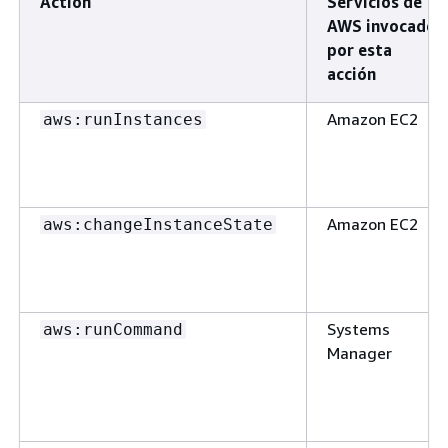
Action
Servicios de
AWS invocados
por esta
acción
Amazon EC2
aws:runInstances
Amazon EC2
aws:changeInstanceState
Systems
aws:runCommand
Manager