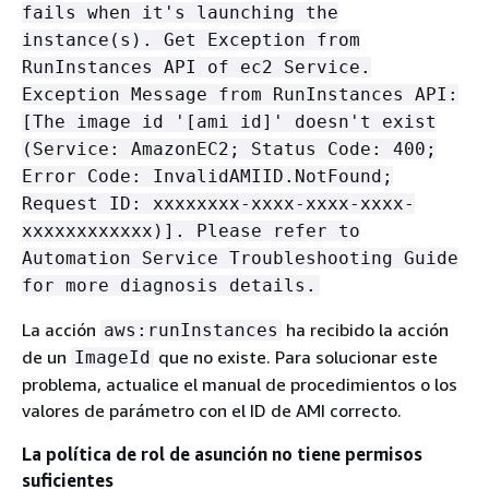
fails when it's launching the
instance(s). Get Exception from
RunInstances API of ec2 Service.
Exception Message from RunInstances API:
[The image id '[ami id]' doesn't exist
(Service: AmazonEC2; Status Code: 400;
Error Code: InvalidAMIID.NotFound;
Request ID: xxxxxxxx-xxxx-xxxx-xxxx-
xxxxxxxxxxxx)]. Please refer to
Automation Service Troubleshooting Guide
for more diagnosis details.
La acción
ha recibido la acción
aws:runInstances
de un
que no existe. Para solucionar este
ImageId
problema, actualice el manual de procedimientos o los
valores de parámetro con el ID de AMI correcto.
La política de rol de asunción no tiene permisos
suficientes