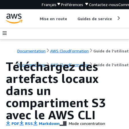
Français
Préférences
Contactez-nous
Comm
Mise en route
Guides de service
Out
Documentation
AWS CloudFormation
G
Téléchargez des
Documentation
AWS CloudFormation
Guide de l’utilisa
artefacts locaux
dans un
compartiment S3
avec le AWS CLI
PDF
RSS
Markdown
Mode concentration