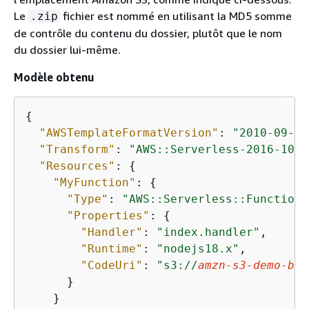
Le
fichier est nommé en utilisant la MD5 somme
.zip
de contrôle du contenu du dossier, plutôt que le nom
du dossier lui-même.
Modèle obtenu
{
"AWSTemplateFormatVersion"
: 
"2010-09-09
"Transform"
: 
"AWS::Serverless-2016-10-3
"Resources"
: 
{
"MyFunction"
: 
{
"Type"
: 
"AWS::Serverless::Function"
"Properties"
: 
{
"Handler"
: 
"index.handler"
,

"Runtime"
: 
"nodejs18.x"
,

"CodeUri"
: 
"s3://
amzn-s3-demo-buc
      }

    }
