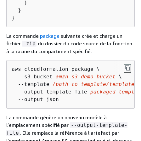
    }

  }

}
La commande
package
suivante crée et charge un
fichier
du dossier du code source de la fonction
.zip
à la racine du compartiment spécifié.
aws cloudformation package \

  --s3-bucket 
amzn-s3-demo-bucket
 \

  --template 
/path_to_template/template.j
  --output-template-file 
packaged-templat
  --output json
La commande génère un nouveau modèle à
l’emplacement spécifié par
--output-template-
. Elle remplace la référence à l’artefact par
file
l’emplacement Amazon S3, comme indiqué ci-dessous.