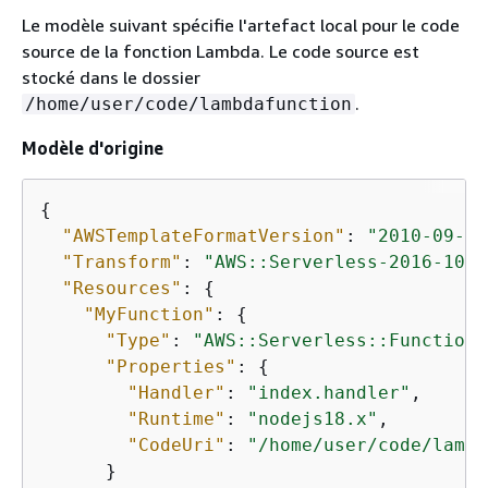
Le modèle suivant spécifie l'artefact local pour le code
source de la fonction Lambda. Le code source est
stocké dans le dossier
.
/home/user/code/lambdafunction
Modèle d'origine
{
"AWSTemplateFormatVersion"
: 
"2010-09-09
"Transform"
: 
"AWS::Serverless-2016-10-3
"Resources"
: 
{
"MyFunction"
: 
{
"Type"
: 
"AWS::Serverless::Function"
"Properties"
: 
{
"Handler"
: 
"index.handler"
,

"Runtime"
: 
"nodejs18.x"
,

"CodeUri"
: 
"/home/user/code/lambd
      }
