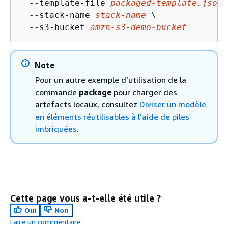
  --template-file 
packaged-template.json
 
  --stack-name 
stack-name
 \

  --s3-bucket 
amzn-s3-demo-bucket
Note
Pour un autre exemple d’utilisation de la
commande
package
pour charger des
artefacts locaux, consultez
Diviser un modèle
en éléments réutilisables à l’aide de piles
imbriquées
.
Cette page vous a-t-elle été utile ?
Oui
Non
Faire un commentaire