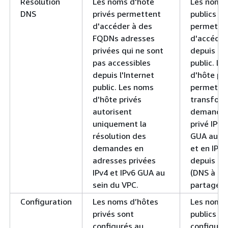
Résolution
Les noms d'hôte
Les noms 
DNS
privés permettent
publics F
d'accéder à des
permette
FQDNs adresses
d'accéder
privées qui ne sont
depuis l'I
pas accessibles
public. L
depuis l'Internet
d'hôte pub
public. Les noms
permette
d'hôte privés
transform
autorisent
demandes
uniquement la
privé IPv4
résolution des
GUA au se
demandes en
et en IPs 
adresses privées
depuis In
IPv4 et IPv6 GUA au
(DNS à ho
sein du VPC.
partagé).
Configuration
Les noms d’hôtes
Les noms 
privés sont
publics so
configurés au
configuré