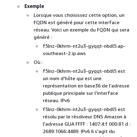
Exemple
Lorsque vous choisissez cette option, un
FQDN est généré pour cette interface
réseau. Voici un exemple du FQDN qui sera
généré :
f5lnz-0khrm-nt2u3-gyqqt-nbdl5.ap-
southeast-2.ip.aws
Où :
f5lnz-0khrm-nt2u3-gyqqt-nbdl5 est
un nom d'hôte qui est une
représentation en base36 de l'adresse
publique principale sur l'interface
réseau. IPv6
f5lnz-0khrm-nt2u3-gyqqt-nbdl5 est
résolu par le résolveur DNS Amazon à
l'adresse GUA FFFF : 1407:4:f 000:81 d :
2689:1066:4489. IPv6 Il s'agit du