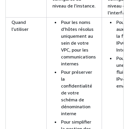
niveau de l’instance.
niveau de
l’interfac
Quand
Pour les noms
Pour 
l’utiliser
d’hôtes résolus
aux i
uniquement au
la foi
sein de votre
IPv6 
VPC, pour les
Inter
communications
Pour 
internes
une m
Pour préserver
fluid
la
IPv4 l
confidentialité
envir
de votre
schéma de
dénomination
interne
Pour simplifier
la gestion des