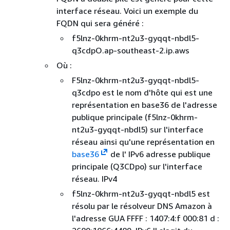
interface réseau. Voici un exemple du
FQDN qui sera généré :
f5lnz-0khrm-nt2u3-gyqqt-nbdl5-
q3cdpO.ap-southeast-2.ip.aws
Où :
F5lnz-0khrm-nt2u3-gyqqt-nbdl5-
q3cdpo est le nom d'hôte qui est une
représentation en base36 de l'adresse
publique principale (f5lnz-0khrm-
nt2u3-gyqqt-nbdl5) sur l'interface
réseau ainsi qu'une représentation en
base36
de l' IPv6 adresse publique
principale (Q3CDpo) sur l'interface
réseau. IPv4
f5lnz-0khrm-nt2u3-gyqqt-nbdl5 est
résolu par le résolveur DNS Amazon à
l'adresse GUA FFFF : 1407:4:f 000:81 d :