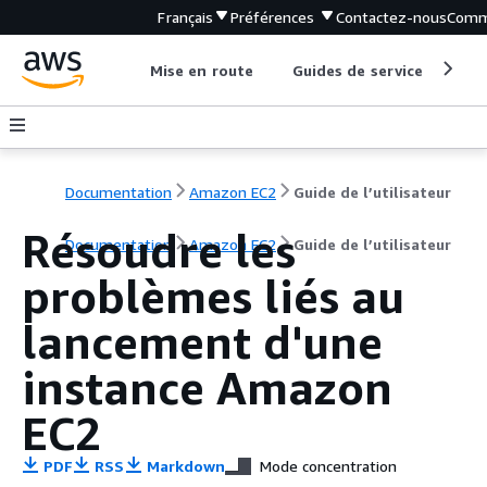
Français
Préférences
Contactez-nous
Comm
Mise en route
Guides de service
Out
Documentation
Amazon EC2
Guide de l’utilisateur
Résoudre les
Documentation
Amazon EC2
Guide de l’utilisateur
problèmes liés au
lancement d'une
instance Amazon
EC2
PDF
RSS
Markdown
Mode concentration