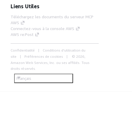
Liens Utiles
Téléchargez les documents du serveur MCP
AWS
Connectez-vous à la console AWS
AWS re:Post
Confidentialité
Conditions d'utilisation du
site
Préférences de cookies
© 2026,
Amazon Web Services, Inc. ou ses affiliés. Tous
droits réservés.
Français