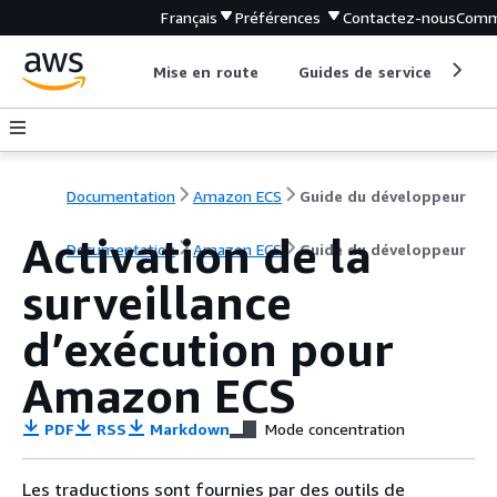
Français
Préférences
Contactez-nous
Comm
Mise en route
Guides de service
Out
Documentation
Amazon ECS
Guide du développeur
Activation de la
Documentation
Amazon ECS
Guide du développeur
surveillance
d’exécution pour
Amazon ECS
PDF
RSS
Markdown
Mode concentration
Les traductions sont fournies par des outils de