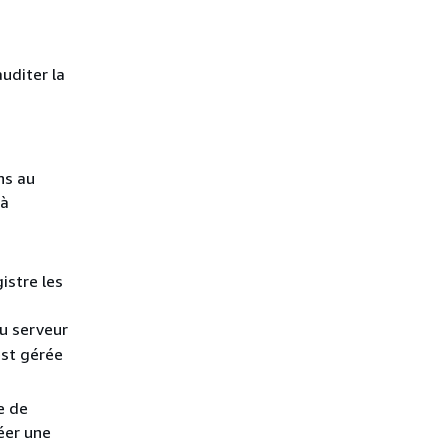
uditer la
ns au
 à
istre les
du serveur
st gérée
e de
éer une