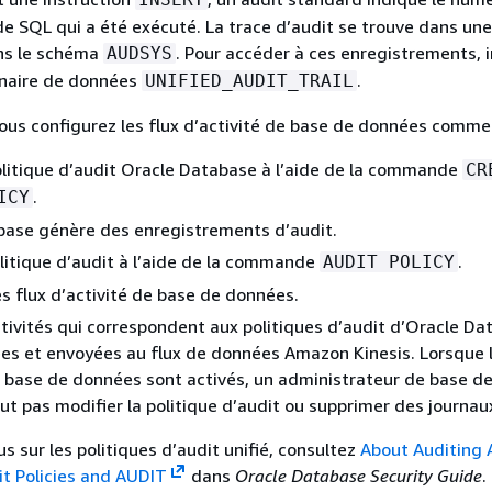
ode SQL qui a été exécuté. La trace d’audit se trouve dans une
ans le schéma
. Pour accéder à ces enregistrements, 
AUDSYS
nnaire de données
.
UNIFIED_AUDIT_TRAIL
us configurez les flux d’activité de base de données comme 
litique d’audit Oracle Database à l’aide de la commande
CR
.
ICY
base génère des enregistrements d’audit.
olitique d’audit à l’aide de la commande
.
AUDIT POLICY
es flux d’activité de base de données.
ctivités qui correspondent aux politiques d’audit d’Oracle D
es et envoyées au flux de données Amazon Kinesis. Lorsque l
e base de données sont activés, un administrateur de base d
ut pas modifier la politique d’audit ou supprimer des journau
us sur les politiques d’audit unifié, consultez
About Auditing A
it Policies and AUDIT
dans
Oracle Database Security Guide
.