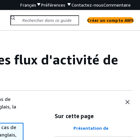
Français
Préférences
Contactez-nous
Commentaire
Créer un compte AWS
es flux d'activité de
as de
lais, la
Sur cette page
 cas de
Présentation de
anglais,