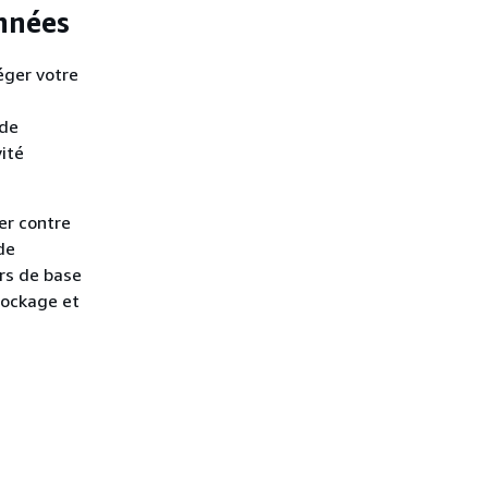
onnées
éger votre
 de
vité
er contre
de
rs de base
stockage et