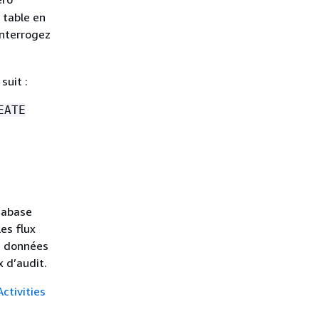
 table en
interrogez
suit :
EATE
atabase
es flux
e données
x d’audit.
ctivities