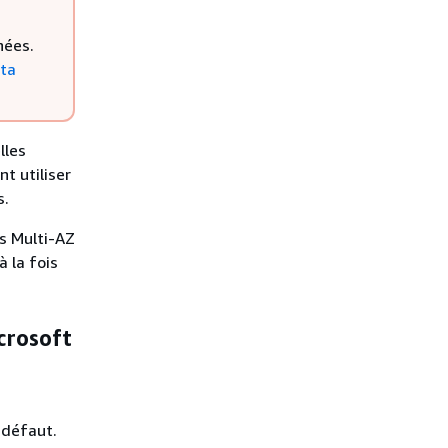
nées.
ata
lles
t utiliser
s
.
s Multi-AZ
à la fois
crosoft
 défaut.