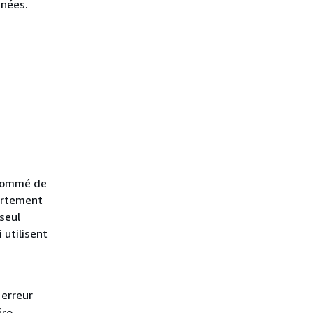
nnées.
nommé de
ortement
 seul
 utilisent
 erreur
éro