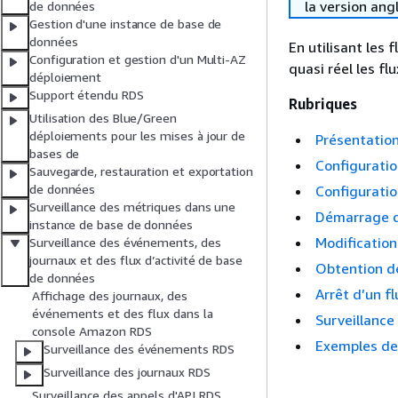
la version ang
de données
Gestion d'une instance de base de
données
En utilisant les
Configuration et gestion d'un Multi-AZ
quasi réel les fl
déploiement
Support étendu RDS
Rubriques
Utilisation des Blue/Green
déploiements pour les mises à jour de
Présentation
bases de
Configuratio
Sauvegarde, restauration et exportation
de données
Configuratio
Surveillance des métriques dans une
Démarrage d’
instance de base de données
Modification
Surveillance des événements, des
journaux et des flux d’activité de base
Obtention de
de données
Arrêt d’un f
Affichage des journaux, des
événements et des flux dans la
Surveillance
console Amazon RDS
Exemples de 
Surveillance des événements RDS
Surveillance des journaux RDS
Surveillance des appels d'API RDS