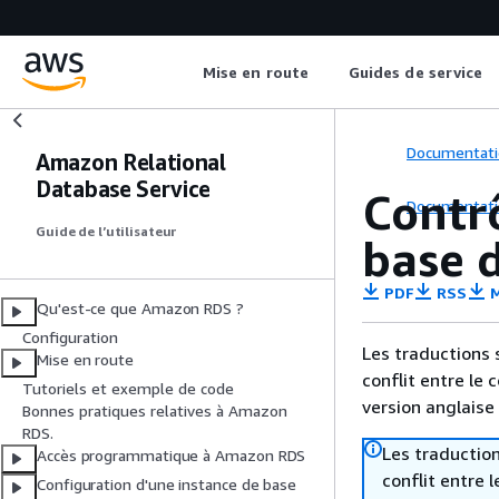
Mise en route
Guides de service
Documentati
Amazon Relational
Database Service
Contr
Documentati
Guide de l’utilisateur
base 
PDF
RSS
M
Qu'est-ce que Amazon RDS ?
Configuration
Les traductions 
Mise en route
conflit entre le 
Tutoriels et exemple de code
version anglaise
Bonnes pratiques relatives à Amazon
RDS.
Les traduction
Accès programmatique à Amazon RDS
conflit entre 
Configuration d'une instance de base