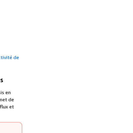
tivité de
es
is en
rmet de
flux et