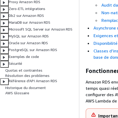
Proxy Amazon RDS
Audit da
Zero-ETL intégrations
Non-nati
Db2 sur Amazon RDS
Remplac
MariaDB sur Amazon RDS
Asynchrone m
Microsoft SQL Server sur Amazon RDS
Exigences et
MySQL sur Amazon RDS
Disponibilit
Oracle sur Amazon RDS
PostgreSQL sur Amazon RDS
Classes d’in
Exemples de code
base de don
Sécurité
Fonctionnem
Quotas et contraintes
Résolution des problèmes
Référence d'API Amazon RDS
Amazon RDS
envo
Historique du document
temps quasi réel
AWS Glossaire
configurer des A
AWS Lambda de s
Importan