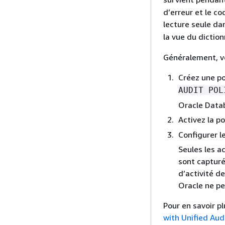
d’erreur et le c
lecture seule d
la vue du dictio
Généralement, vo
Créez une po
AUDIT POL
Oracle Data
Activez la p
Configurer l
Seules les a
sont capturé
d’activité d
Oracle ne pe
Pour en savoir pl
with Unified Aud