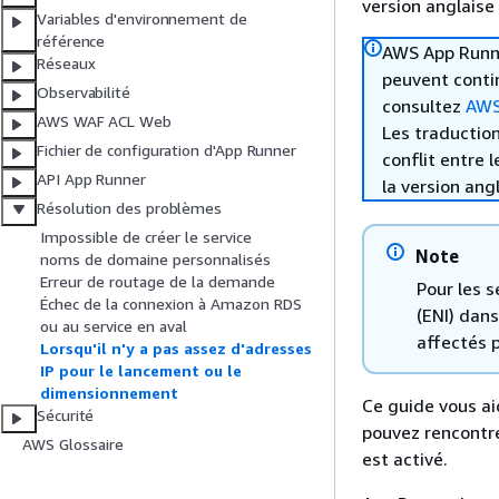
version anglaise
Variables d'environnement de
référence
AWS App Runner
Réseaux
peuvent contin
Observabilité
consultez
AWS 
AWS WAF ACL Web
Les traduction
Fichier de configuration d'App Runner
conflit entre 
API App Runner
la version ang
Résolution des problèmes
Impossible de créer le service
Note
noms de domaine personnalisés
Erreur de routage de la demande
Pour les s
Échec de la connexion à Amazon RDS
(ENI) dans
ou au service en aval
affectés p
Lorsqu'il n'y a pas assez d'adresses
IP pour le lancement ou le
dimensionnement
Ce guide vous ai
Sécurité
pouvez rencontre
AWS Glossaire
est activé.