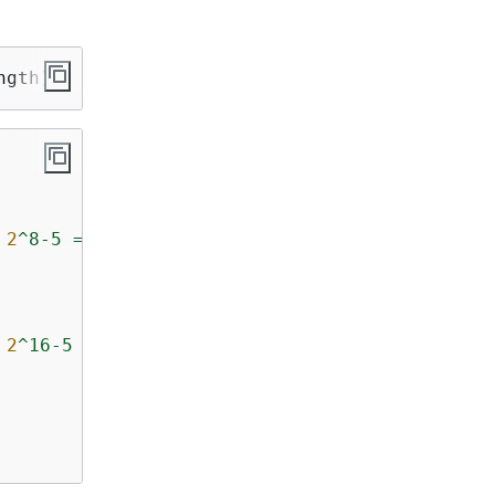
ngth) - 
5
2
^8-5
=
251
IP
addresses
2
^16-5
=
65
,531
IP
addresses