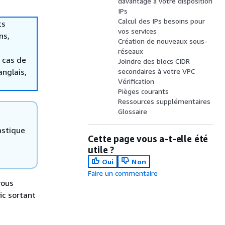
davantage à votre disposition
IPs
Calcul des IPs besoins pour
ts
vos services
ns,
Création de nouveaux sous-
réseaux
 cas de
Joindre des blocs CIDR
anglais,
secondaires à votre VPC
Vérification
Pièges courants
Ressources supplémentaires
Glossaire
astique
Cette page vous a-t-elle été
utile ?
Oui
Non
Faire un commentaire
vous
ic sortant