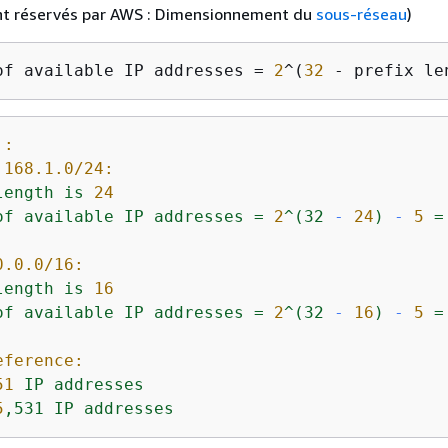
ont réservés par AWS : Dimensionnement du
sous-réseau
)
of available IP addresses = 
2
^(
32
 - prefix le
 :
.168.1.0/24:
length
is
24
of
available
IP
addresses
=
2
^(32
-
24
)
-
5
=
0.0.0/16:
length
is
16
of
available
IP
addresses
=
2
^(32
-
16
)
-
5
=
eference:
51
IP
addresses
5
,531
IP
addresses