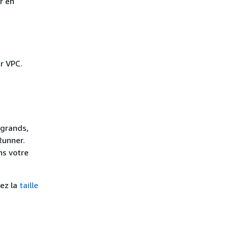
r en
r VPC.
 grands,
Runner.
ns votre
tez la
taille