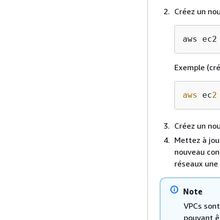
Créez un nou
aws ec2
Exemple (cré
aws
 ec
2
Créez un nou
Mettez à jour
nouveau con
réseaux une f
Note
VPCs sont
pouvant ê