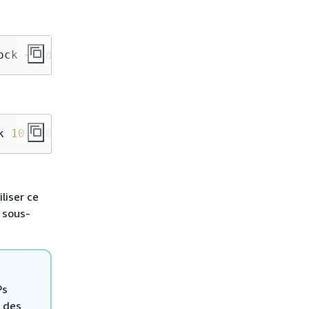
ock <cidr-block>
k 
10.0.0.0
/
20
liser ce
 sous-
Ps
r des