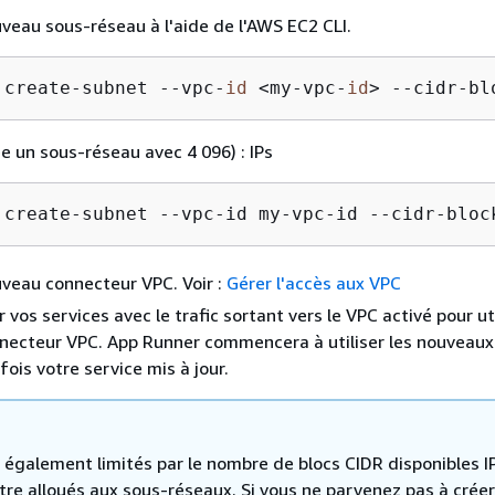
veau sous-réseau à l'aide de l'AWS EC2 CLI.
 create-subnet --vpc-
id
 <my-vpc-
id
> --cidr-bl
e un sous-réseau avec 4 096) : IPs
 create-subnet --vpc-id my-vpc-id --cidr-bloc
veau connecteur VPC. Voir :
Gérer l'accès aux VPC
 vos services avec le trafic sortant vers le VPC activé pour uti
necteur VPC. App Runner commencera à utiliser les nouveaux
ois votre service mis à jour.
 également limités par le nombre de blocs CIDR disponibles I
tre alloués aux sous-réseaux. Si vous ne parvenez pas à crée