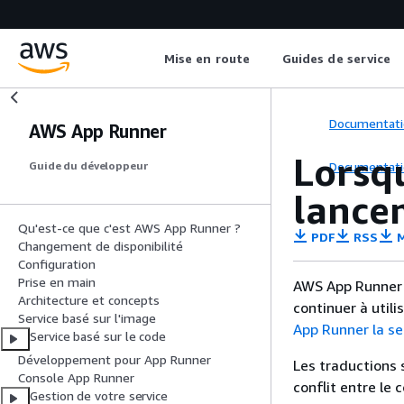
Mise en route
Guides de service
Documentati
AWS App Runner
Lorsqu
Documentati
Guide du développeur
lance
Qu'est-ce que c'est AWS App Runner ?
PDF
RSS
M
Changement de disponibilité
Configuration
Prise en main
AWS App Runner n
Architecture et concepts
continuer à util
Service basé sur l'image
App Runner la sec
Service basé sur le code
Développement pour App Runner
Les traductions 
Console App Runner
conflit entre le 
Gestion de votre service