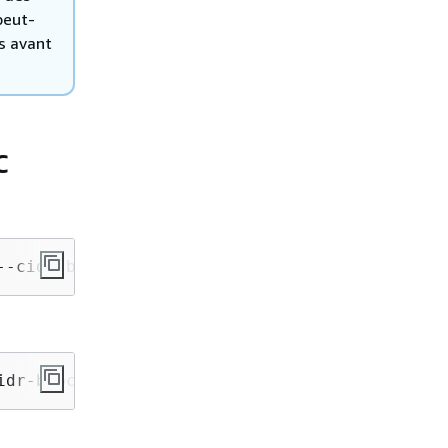
peut-
s avant
C
--cidr-block <cidr-block> 
idr-block 
10.1.0.0
/
16