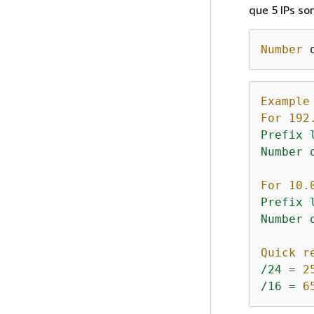
que 5 IPs s
Number
 
Example
For 192
Prefix
Number
For 10.
Prefix
Number
Quick r
/24
=
2
/16
=
6