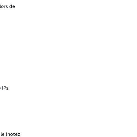
lors de
 IPs
ule (notez