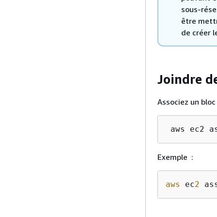
sous-rése
être mett
de créer 
Joindre d
Associez un bloc
 aws ec2 a
Exemple :
aws
 ec
2
 as