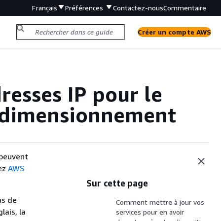
Français
Préférences
Contactez-nous
Commentaire
Créer un compte AWS
dresses IP pour le
e dimensionnement
 peuvent
tez
AWS
Sur cette page
as de
Comment mettre à jour vos
lais, la
services pour en avoir