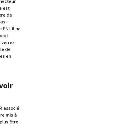
nnecteur
e est
bre de
ous-
ENI, il ne
peut
 verrez
le de
ces en
voir
R associé
re mis à
plus être