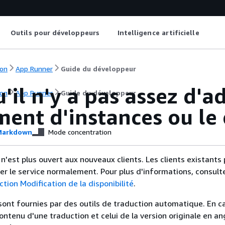
Outils pour développeurs
Intelligence artificielle
on
App Runner
Guide du développeur
'il n'y a pas assez d'a
on
App Runner
Guide du développeur
ment d'instances ou l
arkdown
Mode concentration
'est plus ouvert aux nouveaux clients. Les clients existants
iser le service normalement. Pour plus d'informations, consul
tion Modification de la disponibilité
.
sont fournies par des outils de traduction automatique. En c
contenu d'une traduction et celui de la version originale en ang