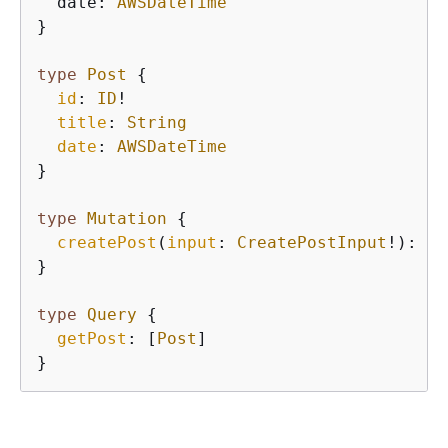
  date: 
AWSDateTime
}

type
Post
{
id
: 
ID
!

title
: 
String
date
: 
AWSDateTime
}
type
Mutation
{
createPost
(
input
: 
CreatePostInput
!): 
Po
}
type
Query
{
getPost
: [
Post
]

}