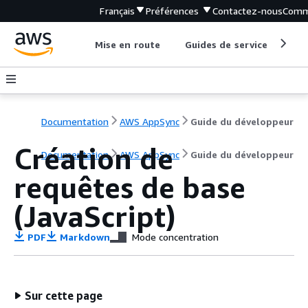
Français
Préférences
Contactez-nous
Comm
Mise en route
Guides de service
Out
Documentation
AWS AppSync
Guide du développeur
Création de
Documentation
AWS AppSync
Guide du développeur
requêtes de base
(JavaScript)
PDF
Markdown
Mode concentration
Sur cette page