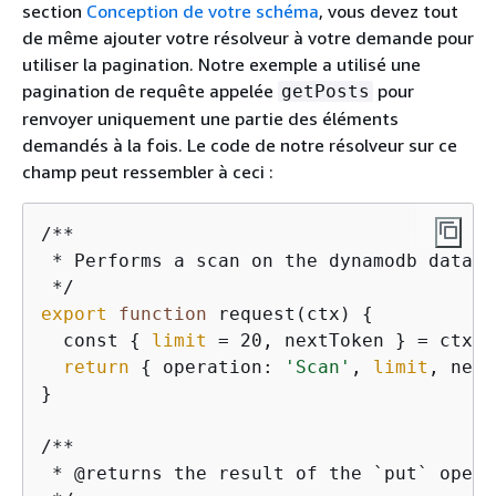
section
Conception de votre schéma
, vous devez tout
de même ajouter votre résolveur à votre demande pour
utiliser la pagination. Notre exemple a utilisé une
pagination de requête appelée
pour
getPosts
renvoyer uniquement une partie des éléments
demandés à la fois. Le code de notre résolveur sur ce
champ peut ressembler à ceci :
/**

 * Performs a scan on the dynamodb data 
s
export
function
 request(ctx) 
{
  const 
{
limit
 = 20, nextToken } = ctx.a
return
{
 operation: 
'Scan'
, 
limit
, next
}

/**

 * @returns the result of the `put` operat