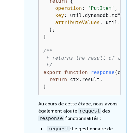
return
{
operation
: 
'PutItem'
,

key
: util.dynamodb.toMapVa
attributeValues
: util.dyna
  };

}

/**

 * returns the result of the `
 */
export
function
response
(
ctx
) 
return
 ctx.result;

}
Au cours de cette étape, nous avons
également ajouté
des
request
fonctionnalités :
response
: Le gestionnaire de
request