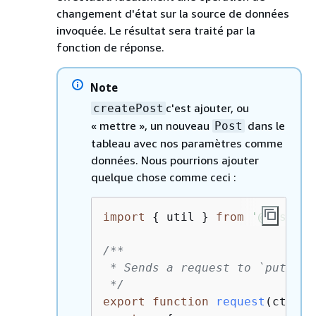
changement d'état sur la source de données
invoquée. Le résultat sera traité par la
fonction de réponse.
Note
c'est ajouter, ou
createPost
« mettre », un nouveau
dans le
Post
tableau avec nos paramètres comme
données. Nous pourrions ajouter
quelque chose comme ceci :
import
{
 util } 
from
'@aws-app
/**

 * Sends a request to `put` an
 */
export
function
request
(
ctx
) 
{