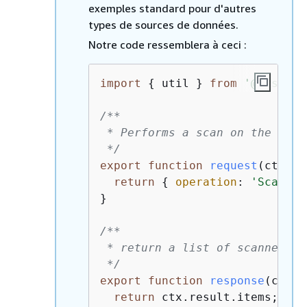
exemples standard pour d'autres
types de sources de données.
Notre code ressemblera à ceci :
import
{
 util } 
from
'@aws-app
/**

 * Performs a scan on the dyna
 */
export
function
request
(
ctx
) 
{
return
{
operation
: 
'Scan'
 }
}

/**

 * return a list of scanned po
 */
export
function
response
(
ctx
) 
return
 ctx.result.items;
