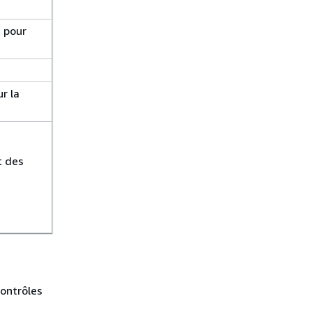
 pour
r la
t des
contrôles