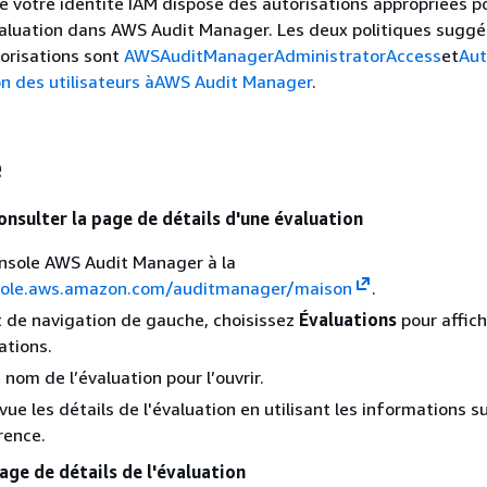
 votre identité IAM dispose des autorisations appropriées p
valuation dans AWS Audit Manager. Les deux politiques suggé
orisations sont
AWSAuditManagerAdministratorAccess
et
Aut
on des utilisateurs àAWS Audit Manager
.
e
onsulter la page de détails d'une évaluation
nsole AWS Audit Manager à la
sole.aws.amazon.com/auditmanager/maison
.
t de navigation de gauche, choisissez
Évaluations
pour affiche
ations.
 nom de l’évaluation pour l’ouvrir.
vue les détails de l'évaluation en utilisant les informations s
ence.
age de détails de l'évaluation