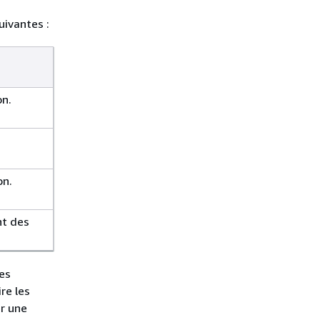
uivantes :
on.
on.
nt des
des
re les
r une