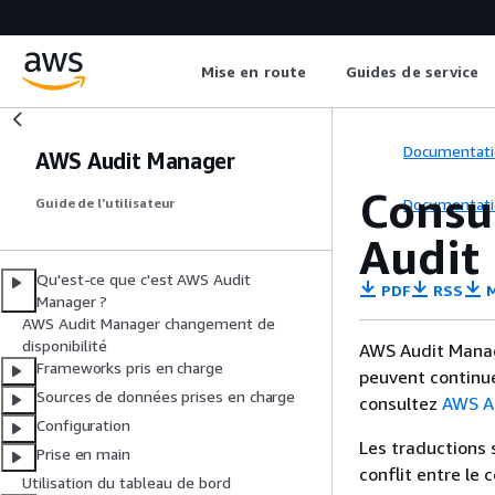
Mise en route
Guides de service
Documentati
AWS Audit Manager
Consul
Documentati
Guide de l’utilisateur
Audit
Qu'est-ce que c'est AWS Audit
PDF
RSS
M
Manager ?
AWS Audit Manager changement de
disponibilité
AWS Audit Manage
Frameworks pris en charge
peuvent continue
Sources de données prises en charge
consultez
AWS Au
Configuration
Les traductions 
Prise en main
conflit entre le 
Utilisation du tableau de bord