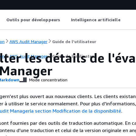
Outils pour développeurs
Intelligence artificielle
on
AWS Audit Manager
Guide de l’utilisateur
ter les détails de l'é
on
AWS Audit Manager
Guide de l’utilisateur
 Manager
arkdown
Mode concentration
rn'est plus ouvert aux nouveaux clients. Les clients existan
r à utiliser le service normalement. Pour plus d'informations
dit Managerla section Modification de la disponibilité
.
sont fournies par des outils de traduction automatique. En c
contenu d'une traduction et celui de la version originale en ang