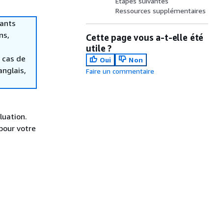
Étapes suivantes
Ressources supplémentaires
tants
ns,
Cette page vous a-t-elle été
utile ?
 cas de
Oui
Non
anglais,
Faire un commentaire
luation.
pour votre