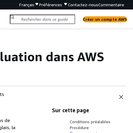
Français
Préférences
Contactez-nous
Commentaire
Créer un compte AWS
valuation dans AWS
ts
,
Sur cette page
as de
Conditions préalables
lais, la
Procédure