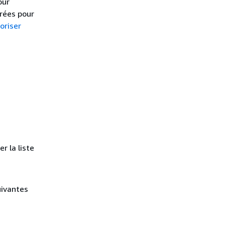
our
rées pour
oriser
r la liste
uivantes