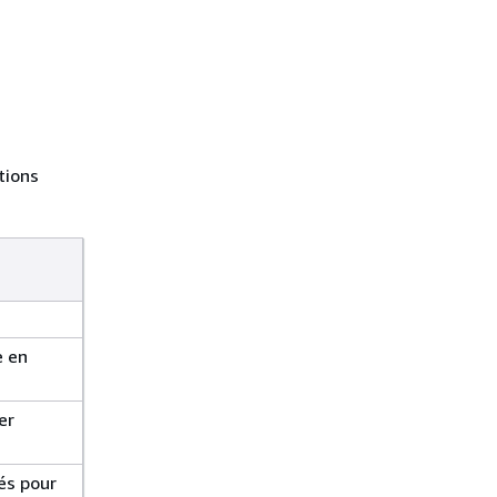
tions
e en
er
és pour