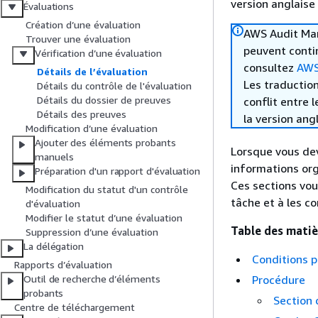
version anglaise
Évaluations
Création d’une évaluation
AWS Audit Mana
Trouver une évaluation
peuvent contin
Vérification d’une évaluation
consultez
AWS 
Détails de l’évaluation
Les traduction
Détails du contrôle de l'évaluation
Détails du dossier de preuves
conflit entre 
Détails des preuves
la version ang
Modification d’une évaluation
Ajouter des éléments probants
Lorsque vous dev
manuels
informations org
Préparation d'un rapport d'évaluation
Ces sections vou
Modification du statut d'un contrôle
tâche et à les c
d'évaluation
Modifier le statut d’une évaluation
Table des matiè
Suppression d’une évaluation
La délégation
Conditions p
Rapports d’évaluation
Procédure
Outil de recherche d’éléments
probants
Section 
Centre de téléchargement