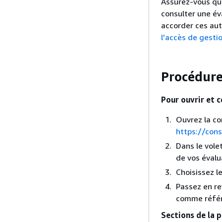
Assurez-vous que
consulter une é
accorder ces aut
l'accès de gesti
Procédur
Pour ouvrir et c
Ouvrez la co
https://con
Dans le vole
de vos évalu
Choisissez le
Passez en re
comme référ
Sections de la p