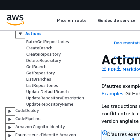
CloudWatch Journaux
CodeBuild
CodeCommit
Mise en route
Guides de service
Principes de base
Actions
BatchGetRepositories
Documentati
CreateBranch
CreateRepository
Actio
Documentati
DeleteRepository
GetBranch
PDF
Markdo
GetRepository
ListBranches
ListRepositories
D'autres exempl
UpdateDefaultBranch
Examples
GitHub
UpdateRepositoryDescription
UpdateRepositoryName
Les traductions 
CodeDeploy
conflit entre le 
CodePipeline
version anglaise
Amazon Cognito Identity
D'autres exem
Fournisseur d’identité Amazon