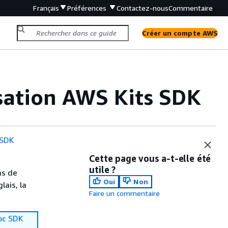
Français
Préférences
Contactez-nous
Commentaire
Créer un compte AWS
sation AWS Kits SDK
 SDK
Cette page vous a-t-elle été
utile ?
as de
Oui
Non
lais, la
Faire un commentaire
oc SDK