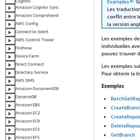
Cognito
Examples
Gi
Amazon Cognito Sync
Les traduction
Amazon Comprehend
conflit entre 
AWS Config
la version ang
Connect le client
Les exemples de
AWS Control Tower
individuelles av
Firehose
pouvez trouver d
Device Farm
Direct Connect
Les exemples sui
Directory Service
Pour obtenir la l
AWS DMS
Exemples
Amazon DocumentDB
DynamoDB
BatchGetRep
Amazon EBS
CreateBranc
Amazon EC2
CreateRepos
Amazon ECR
DeleteRepos
Amazon ECS
GetBranch
Amazon EFS