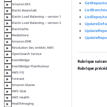
GetReposito
Amazon EKS
ListBranche
Elastic Beanstalk
ListReposito
Elastic Load Balancing – version 1
Elastic Load Balancing – version 2
UpdateDefa
ElastiCache
UpdateRepos
MediaStore
UpdateRepo
Amazon EMR
Résolution des entités AWS
OpenSearch Service
EventBridge
Rubrique suivant
EventBridge Planificateur
Rubrique précéd
AWS FIS
Forecast
Amazon Glacier
AWS Glue
AWS Health
HealthImaging