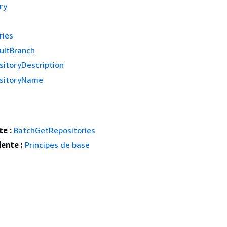
ry
s
ries
ultBranch
itoryDescription
sitoryName
e :
BatchGetRepositories
ente :
Principes de base