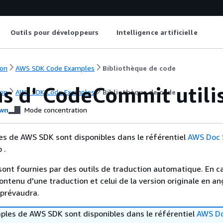
Outils pour développeurs
Intelligence artificielle
on
AWS SDK Code Examples
Bibliothèque de code
ns d' CodeCommit utili
on
AWS SDK Code Examples
Bibliothèque de code
wn
Mode concentration
es de AWS SDK sont disponibles dans le référentiel
AWS Doc
 .
sont fournies par des outils de traduction automatique. En c
contenu d'une traduction et celui de la version originale en ang
 prévaudra.
ples de AWS SDK sont disponibles dans le référentiel
AWS D