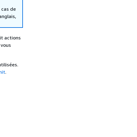
 cas de
anglais,
t actions
 vous
ilisées.
it
.