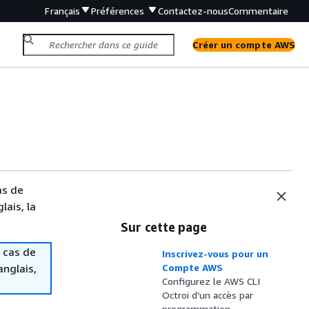
Français
Préférences
Contactez-nous
Commentaire
Créer un compte AWS
as de
lais, la
Sur cette page
 cas de
Inscrivez-vous pour un
anglais,
Compte AWS
Configurez le AWS CLI
Octroi d’un accès par
programmation