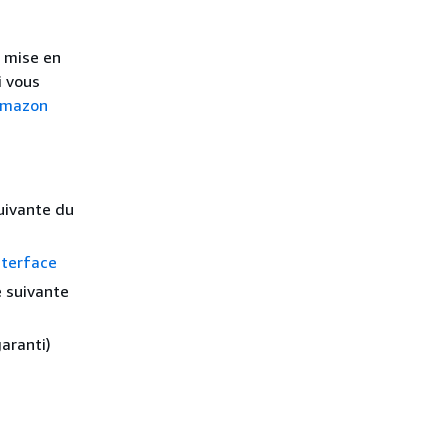
e mise en
i vous
Amazon
suivante du
nterface
e suivante
aranti)