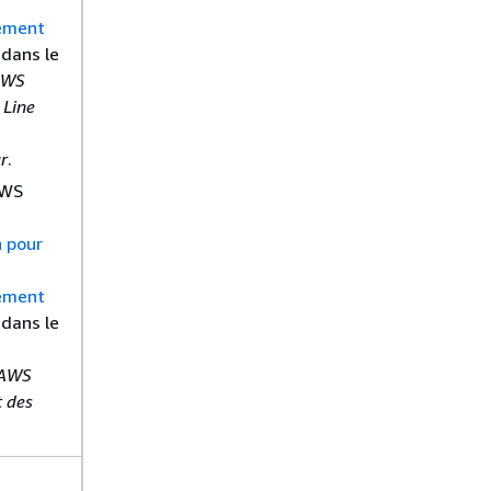
ement
dans le
AWS
Line
ur
.
AWS
 pour
ement
dans le
 AWS
t des