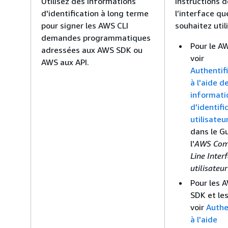
Utilisez des informations
instructions d
d'identification à long terme
l’interface qu
pour signer les AWS CLI
souhaitez utili
demandes programmatiques
Pour le AW
adressées aux AWS SDK ou
voir
AWS aux API.
Authentif
à l'aide d
informati
d'identifi
utilisateu
dans le G
l'
AWS Co
Line Inter
utilisateur
Pour les 
SDK et les
voir
Authe
à l'aide