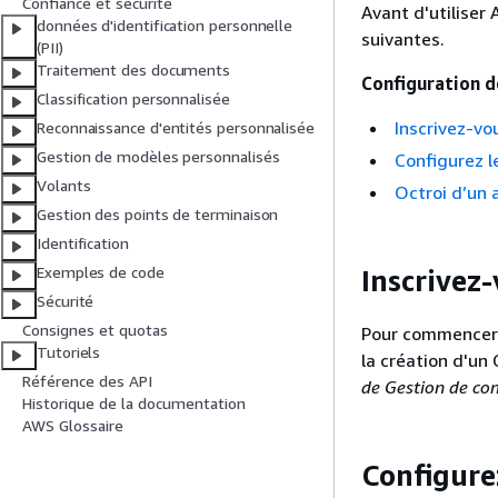
Confiance et sécurité
Avant d'utiliser
données d'identification personnelle
suivantes.
(PII)
Traitement des documents
Configuration d
Classification personnalisée
Inscrivez-v
Reconnaissance d'entités personnalisée
Gestion de modèles personnalisés
Configurez 
Volants
Octroi d’un
Gestion des points de terminaison
Identification
Exemples de code
Inscrivez
Sécurité
Consignes et quotas
Pour commencer 
Tutoriels
la création d'un
Référence des API
de Gestion de co
Historique de la documentation
AWS Glossaire
Configure