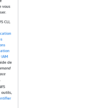
e
e vous
ser.
S CLI,
ication
es
ons
cation
r IAM
uide de
mmand
face
.
AWS
 outils,
ntifier