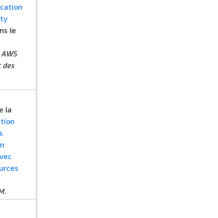
ication
ity
ns le
e
AWS
t des
e la
ation
s
on
vec
urces
AM
.