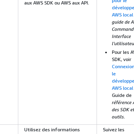
pour le
aux AWS SDK ou AWS aux API.
développ
AWS local
guide de 
Command 
Interface
l'utilisate
Pour les 
SDK, voir
Connexion
le
développ
AWS local
Guide de
référence
des SDK e
outils
.
Utilisez des informations
Suivez les