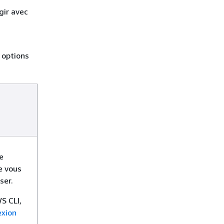
gir avec
 options
e
e vous
ser.
S CLI,
xion