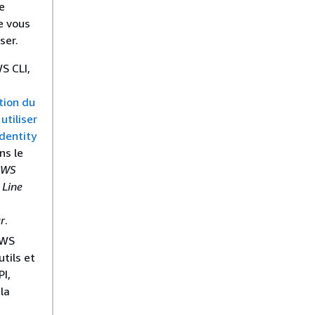
e
e vous
ser.
S CLI,
tion du
utiliser
dentity
ns le
AWS
Line
ur
.
AWS
utils et
PI,
la