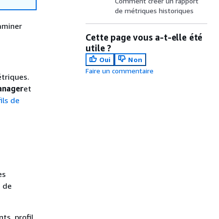
Comment créer un rapport
de métriques historiques
aminer
Cette page vous a-t-elle été
utile ?
Oui
Non
Faire un commentaire
triques.
anager
et
ils de
es
e de
ts, profil