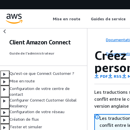
Mise en route
Guides de service
Documentati
Client Amazon Connect
Créez 
Documentati
Guide de l’administrateur
perso
Qu'est-ce que Connect Customer ?
PDF
RSS
M
Mise en route
Configuration de votre centre de
Les traductions 
contact
conflit entre le 
Configurer Connect Customer Global
version anglaise
Resiliency
Configuration de votre réseau
Les traduction
Création de flux
conflit entre 
Tester et simuler