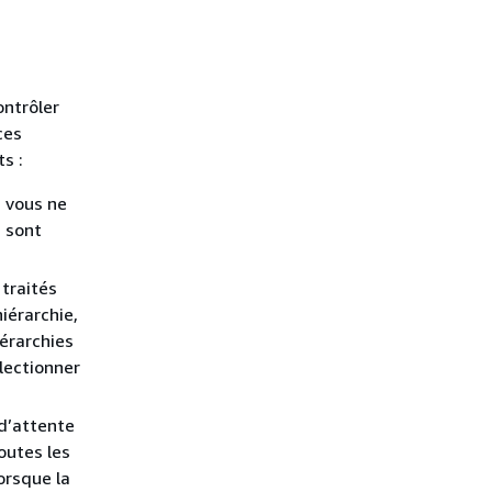
ontrôler
ces
s :
i vous ne
s sont
traités
iérarchie,
iérarchies
lectionner
d’attente
outes les
orsque la