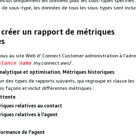
 inclut uniquement les données pour les sous-types spécifiés.
s de sous-type, les données de tous les sous-types sont inclu
réer un rapport de métriques
es
ous au site Web d' Connect Customer administration à l'adr
.my.connect.aws/.
stance name
nalytique et optimisation
,
Métriques historiques
.
'un des types de rapports suivants, qui regroupe et classe le
es façons et inclut différentes métriques :
attente
iques relatives au contact
iques relatives à l'agent
ormance de l'agent