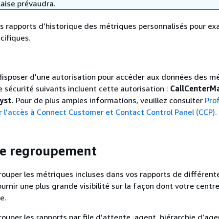
laise prévaudra.
s rapports d’historique des métriques personnalisés pour ex
cifiques.
isposer d'une autorisation pour accéder aux données des mé
e sécurité suivants incluent cette autorisation :
CallCenterM
yst
. Pour de plus amples informations, veuillez consulter
Prof
r l'accès à Connect Customer et Contact Control Panel (CCP)
.
de regroupement
ouper les métriques incluses dans vos rapports de différent
urnir une plus grande visibilité sur la façon dont votre centr
e.
uper les rapports par file d’attente, agent, hiérarchie d’agen