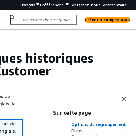
Français
Préférences
Contactez-nous
Commentaire
Créer un compte AWS
ques historiques
Customer
as de
lais, la
Sur cette page
 cas de
Options de regroupement
anglais,
Filtres