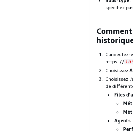
Sous-type
:
spécifiez pa
Comment c
historiqu
Connectez-v
https ://
in
Choisissez
A
Choisissez l
de différent
Files d'
Métr
Métr
Agents
Perf