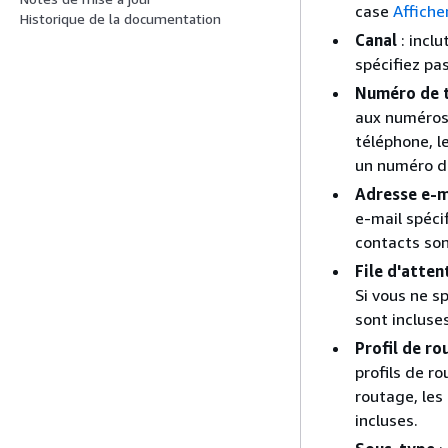
case
Affiche
Historique de la documentation
Canal
: incl
spécifiez pa
Numéro de 
aux numéros 
téléphone, l
un numéro d
Adresse e-m
e-mail spéci
contacts son
File d'atten
Si vous ne sp
sont incluses
Profil de r
profils de ro
routage, les
incluses.