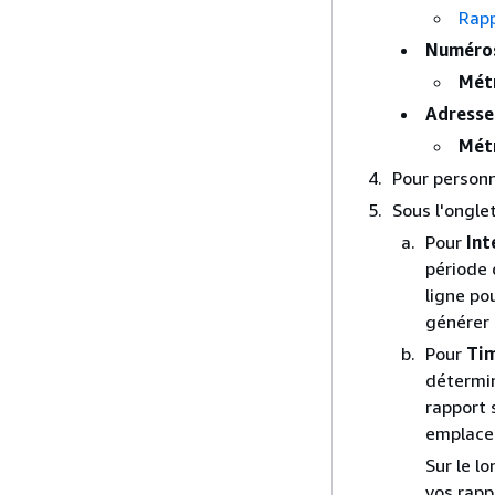
Rapp
Numéros
Métr
Adresse
Métr
Pour personn
Sous l'ongle
Pour
Int
période 
ligne po
générer 
Pour
Tim
détermin
rapport 
emplace
Sur le l
vos rapp