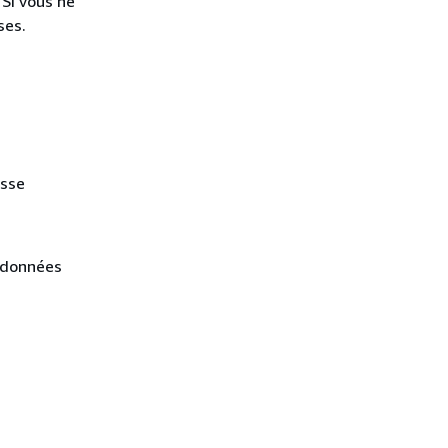
 Si vous ne
ses.
esse
s données