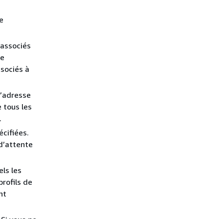
e
associés
de
ssociés à
l’adresse
e tous les
.
cifiées.
 d’attente
ls les
profils de
nt