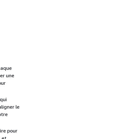
haque
er une
ur
 qui
ligner le
otre
ire pour
 et