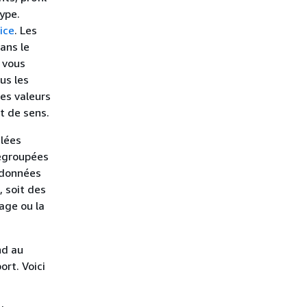
ype.
vice
. Les
ans le
 vous
us les
les valeurs
t de sens.
ulées
regroupées
 données
 soit des
tage ou la
nd au
ort. Voici