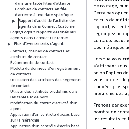
dans une table Files d'attente
de routage, num
Combien de contacts en file
Certaines option
d'attente à une date spécifique
calculs de métri
Rapport d'audit de l'activité des
rapport, varient
agents dans Connect Customer
Login/Logout rapports destinés aux
regroupez un rap
agents dans Connect Customer
contacts associés
Flux d'événements d'agent
des métriques as
Contacts, chaînes de contacts et
attributs de contact
Lorsque vous cré
Événements de contact
s'affichent sous
Modèle de données d'enregistrement
selon l'option 
de contacts
vous permet de g
Utilisation des attributs des segments
de contact
données plus spéc
Utiliser des attributs prédéfinis dans
hiérarchie des a
les tableaux de bord
Modification du statut d'activité d'un
Prenons par exe
agent
nombre de contac
Application d’un contrôle d’accès basé
les résultats en
sur la hiérarchie
Application d’un contrôle d’accès basé