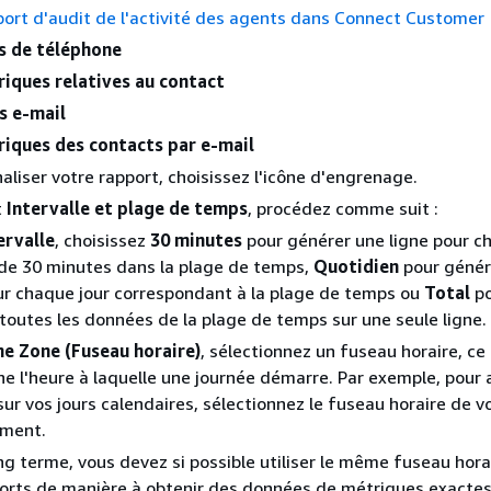
ort d'audit de l'activité des agents dans Connect Customer
 de téléphone
iques relatives au contact
s e-mail
iques des contacts par e-mail
aliser votre rapport, choisissez l'icône d'engrenage.
t
Intervalle et plage de temps
, procédez comme suit :
ervalle
, choisissez
30 minutes
pour générer une ligne pour c
de 30 minutes dans la plage de temps,
Quotidien
pour génér
ur chaque jour correspondant à la plage de temps ou
Total
po
toutes les données de la plage de temps sur une seule ligne.
e Zone (Fuseau horaire)
, sélectionnez un fuseau horaire, ce
e l'heure à laquelle une journée démarre. Par exemple, pour a
sur vos jours calendaires, sélectionnez le fuseau horaire de v
ment.
ong terme, vous devez si possible utiliser le même fuseau hora
orts de manière à obtenir des données de métriques exactes