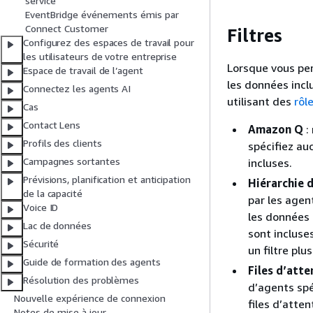
service
EventBridge événements émis par
Connect Customer
Filtres
Configurez des espaces de travail pour
les utilisateurs de votre entreprise
Lorsque vous per
Espace de travail de l’agent
les données incl
Connectez les agents AI
utilisant des
rôl
Cas
Contact Lens
Amazon Q
:
Profils des clients
spécifiez au
Campagnes sortantes
incluses.
Prévisions, planification et anticipation
Hiérarchie 
de la capacité
par les agent
Voice ID
les données 
Lac de données
sont incluse
Sécurité
un filtre plu
Guide de formation des agents
Files d’atte
Résolution des problèmes
d’agents spé
Nouvelle expérience de connexion
files d’atte
Notes de mise à jour