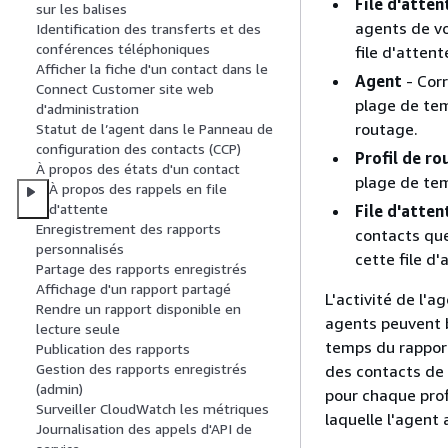
File d'atten
sur les balises
agents de vo
Identification des transferts et des
conférences téléphoniques
file d'attent
Afficher la fiche d'un contact dans le
Agent
- Corr
Connect Customer site web
plage de tem
d'administration
routage.
Statut de l’agent dans le Panneau de
configuration des contacts (CCP)
Profil de r
À propos des états d'un contact
plage de tem
À propos des rappels en file
d'attente
File d'atten
Enregistrement des rapports
contacts que 
personnalisés
cette file d'
Partage des rapports enregistrés
Affichage d'un rapport partagé
L'activité de l'a
Rendre un rapport disponible en
agents peuvent b
lecture seule
temps du rapport
Publication des rapports
Gestion des rapports enregistrés
des contacts de p
(admin)
pour chaque profi
Surveiller CloudWatch les métriques
laquelle l'agent 
Journalisation des appels d'API de