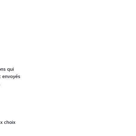
ons qui
t envoyés
.
ix choix