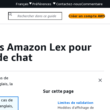
Français
Préférences
Contactez-nous
Commentaire
Créer un compte AWS
fs Amazon Lex pour
de chat
as de
lais, la
Sur cette page
 cas de
Limites de validation
anglais,
Modèles d’affichage de