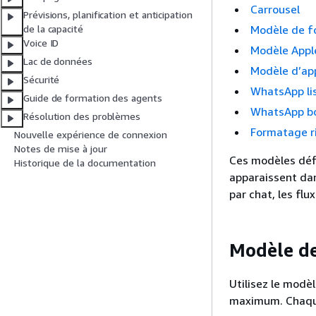
Carrousel
Prévisions, planification et anticipation
Modèle de f
de la capacité
Voice ID
Modèle Appl
Lac de données
Modèle d’ap
Sécurité
WhatsApp li
Guide de formation des agents
WhatsApp bo
Résolution des problèmes
Formatage ri
Nouvelle expérience de connexion
Notes de mise à jour
Ces modèles défi
Historique de la documentation
apparaissent dan
par chat, les fl
Modèle de
Utilisez le modèl
maximum. Chaque