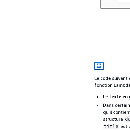
Le code suivant 
fonction Lambda.
Le
texte en 
Dans certain
qu’il contie
structure
d
est o
title