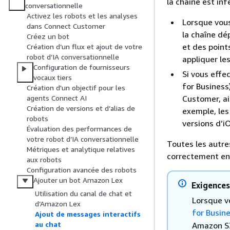
la chaîne est inf
conversationnelle
Activez les robots et les analyses
Lorsque vous
dans Connect Customer
la chaîne dé
Créez un bot
et des poin
Création d’un flux et ajout de votre
robot d’IA conversationnelle
appliquer le
Configuration de fournisseurs
Si vous eff
vocaux tiers
for Business
Création d'un objectif pour les
Customer, ai
agents Connect AI
Création de versions et d’alias de
exemple, les
robots
versions d’i
Évaluation des performances de
votre robot d’IA conversationnelle
Toutes les autre
Métriques et analytique relatives
correctement en
aux robots
Configuration avancée des robots
Ajouter un bot Amazon Lex
Exigences
Utilisation du canal de chat et
Lorsque v
d’Amazon Lex
for Busin
Ajout de messages interactifs
au chat
Amazon S3