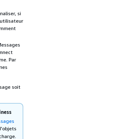
aliser, si
utilisateur
comment
 Messages
onnect
rme. Par
nnes
sage soit
iness
ssages
d'objets
charge.