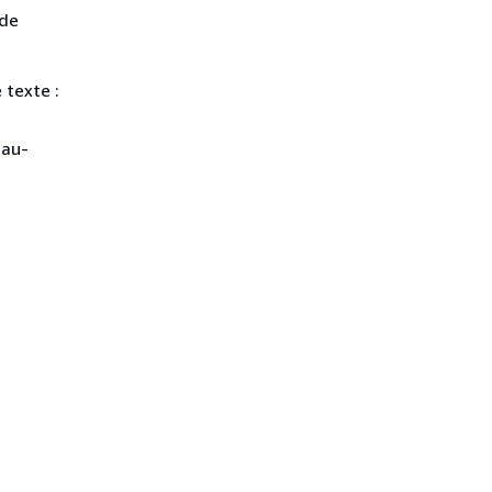
 de
 texte :
 au-