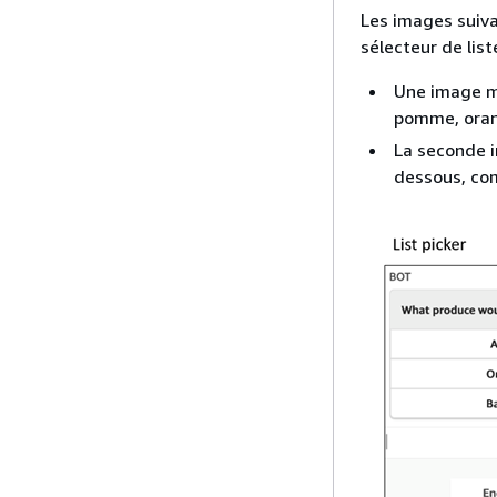
Les images suiv
sélecteur de list
Une image mo
pomme, oran
La seconde i
dessous, com