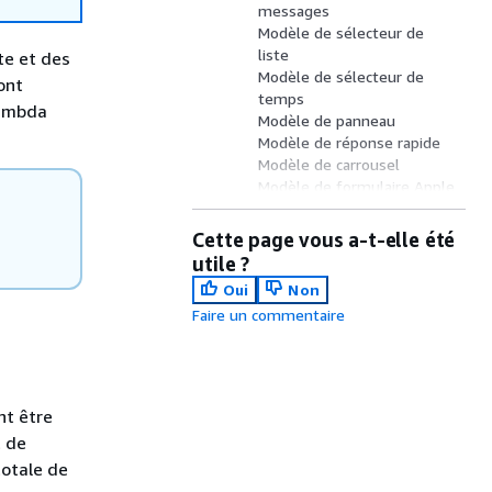
messages
Modèle de sélecteur de
liste
te et des
Modèle de sélecteur de
ont
temps
Lambda
Modèle de panneau
Modèle de réponse rapide
Modèle de carrousel
Modèle de formulaire Apple
Modèle Apple Pay
Modèle d’application
Cette page vous a-t-elle été
iMessage
utile ?
WhatsApp liste
Oui
Non
WhatsApp bouton de
Faire un commentaire
réponse
Mise en forme enrichie des
titres et sous-titres
nt être
t de
totale de