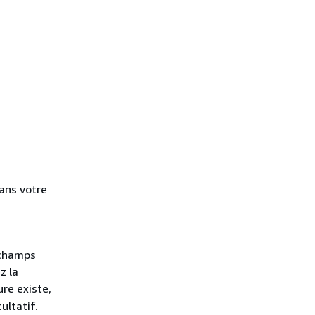
dans votre
 champs
z la
re existe,
ultatif.