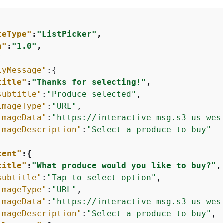
teType"
:
"ListPicker"
,
n"
:
"1.0"
,
{
lyMessage"
:
{
title"
:
"Thanks for selecting!"
,
subtitle"
:
"Produce selected"
,

imageType"
:
"URL"
,                             
imageData"
:
"https://interactive-msg.s3-us-wes
imageDescription"
:
"Select a produce to buy"
tent"
:
{
title"
:
"What produce would you like to buy?"
,
subtitle"
:
"Tap to select option"
,

imageType"
:
"URL"
,                       

imageData"
:
"https://interactive-msg.s3-us-wes
imageDescription"
:
"Select a produce to buy"
,
