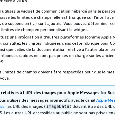
érieure à 20 Ko.
 utilisez le widget de communication hébergé sans le personn
passe les limites de champs, elle est tronquée sur l’interface 
ts de suspension (…) sont ajoutés. Vous pouvez déterminer 
s limites de champ en personnalisant le widget.
ectuez une intégration à d'autres plateformes (comme Apple
), consultez les limites indiquées dans cette rubrique pour C
nsi que celles de la documentation relative à l'autre platefo
 réponses rapides ne sont pas prises en charge sur les ancie
OS.
s limites de champs doivent être respectées pour que le mes
voyé.
 relatives à l'URL des images pour Apple Messages for Bus
ous utilisez des messages interactifs avec le canal
Apple Me
ess
, les URL des images (
) doivent être des URL 
imageData
. Les autres URL accessibles au public ne sont pas prises en 