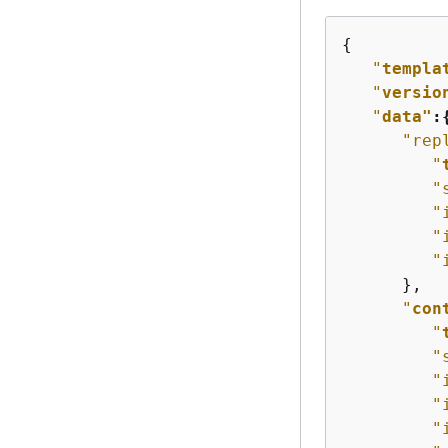
{
"
templa
"
versio
"
data"
:
"rep
"
"
"
"
"
      },

"
con
"
"
"
"
"