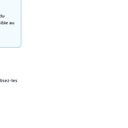
 du
sible au
lisez-les