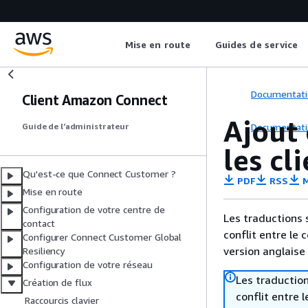
Mise en route
Guides de service
Documentati
Client Amazon Connect
Ajout
Documentati
Guide de l’administrateur
les cl
Qu'est-ce que Connect Customer ?
PDF
RSS
M
Mise en route
Configuration de votre centre de
Les traductions 
contact
conflit entre le 
Configurer Connect Customer Global
version anglaise
Resiliency
Configuration de votre réseau
Les traduction
Création de flux
conflit entre 
Raccourcis clavier