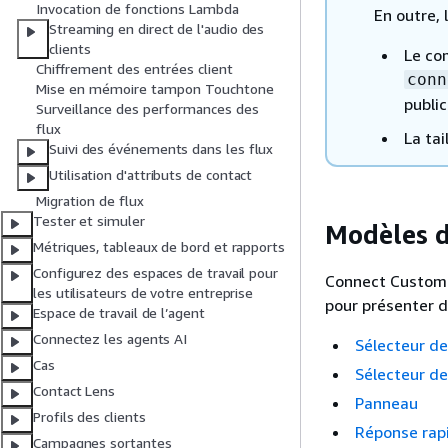
Invocation de fonctions Lambda
En outre, 
Streaming en direct de l'audio des
clients
Le co
Chiffrement des entrées client
conn
Mise en mémoire tampon Touchtone
public
Surveillance des performances des
flux
La tai
Suivi des événements dans les flux
Utilisation d'attributs de contact
Migration de flux
Tester et simuler
Modèles d
Métriques, tableaux de bord et rapports
Configurez des espaces de travail pour
Connect Customer
les utilisateurs de votre entreprise
pour présenter d
Espace de travail de l’agent
Connectez les agents AI
Sélecteur de
Cas
Sélecteur d
Contact Lens
Panneau
Profils des clients
Réponse rap
Campagnes sortantes