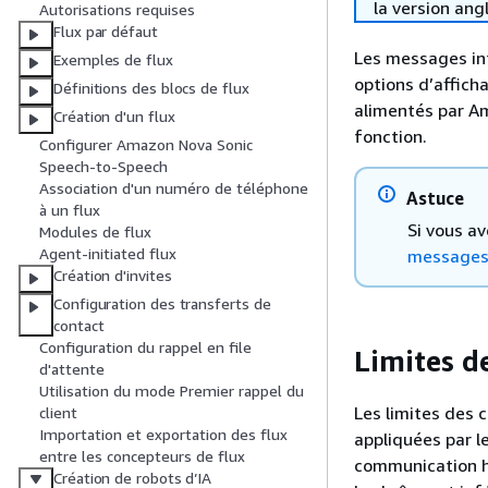
la version ang
Autorisations requises
Flux par défaut
Les messages int
Exemples de flux
options d’affich
Définitions des blocs de flux
alimentés par A
Création d'un flux
fonction.
Configurer Amazon Nova Sonic
Speech-to-Speech
Association d'un numéro de téléphone
Astuce
à un flux
Si vous a
Modules de flux
Agent-initiated flux
messages 
Création d'invites
Configuration des transferts de
contact
Configuration du rappel en file
Limites d
d'attente
Utilisation du mode Premier rappel du
Les limites des c
client
Importation et exportation des flux
appliquées par l
entre les concepteurs de flux
communication h
Création de robots d’IA