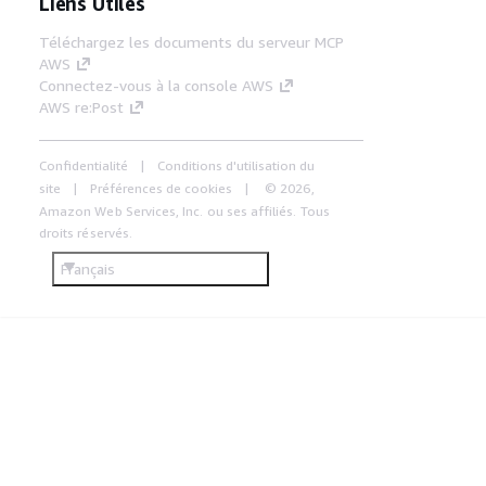
Liens Utiles
Téléchargez les documents du serveur MCP
AWS
Connectez-vous à la console AWS
AWS re:Post
Confidentialité
Conditions d'utilisation du
site
Préférences de cookies
© 2026,
Amazon Web Services, Inc. ou ses affiliés. Tous
droits réservés.
Français