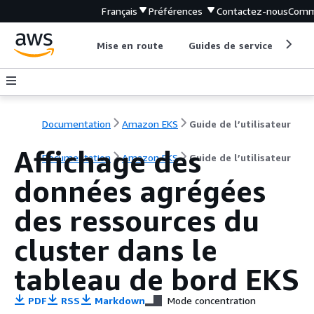
Français
Préférences
Contactez-nous
Comm
Mise en route
Guides de service
Out
Documentation
Amazon EKS
Guide de l’utilisateur
Affichage des
Documentation
Amazon EKS
Guide de l’utilisateur
données agrégées
des ressources du
cluster dans le
tableau de bord EKS
PDF
RSS
Markdown
Mode concentration