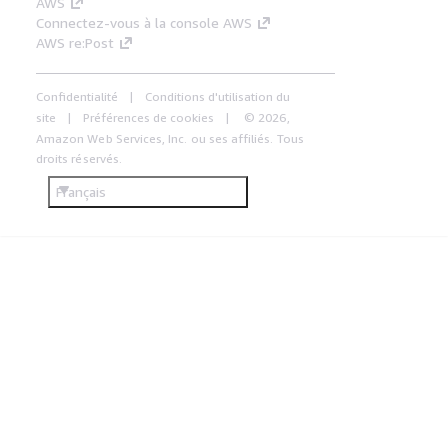
AWS
Connectez-vous à la console AWS
AWS re:Post
Confidentialité
Conditions d'utilisation du
site
Préférences de cookies
© 2026,
Amazon Web Services, Inc. ou ses affiliés. Tous
droits réservés.
Français