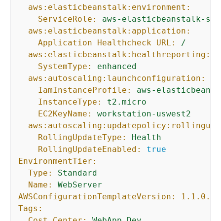
aws:elasticbeanstalk:environment:
ServiceRole:
aws-elasticbeanstalk-ser
aws:elasticbeanstalk:application:
Application Healthcheck URL:
/
aws:elasticbeanstalk:healthreporting:sy
SystemType:
enhanced
aws:autoscaling:launchconfiguration:
IamInstanceProfile:
aws-elasticbeanst
InstanceType:
t2.micro
EC2KeyName:
workstation-uswest2
aws:autoscaling:updatepolicy:rollingupd
RollingUpdateType:
Health
RollingUpdateEnabled:
true
EnvironmentTier:
Type:
Standard
Name:
WebServer
AWSConfigurationTemplateVersion:
1.1
.0
.0
Tags:
Cost Center:
WebApp
Dev