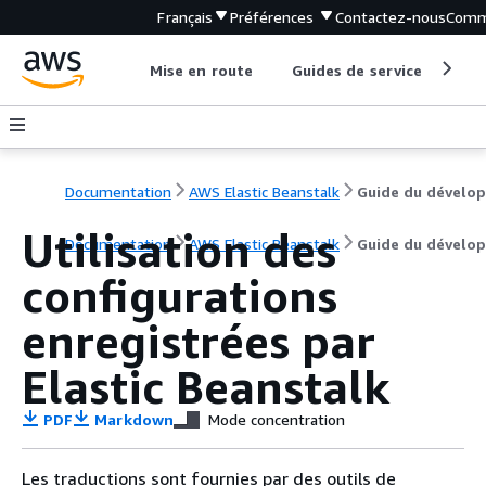
Français
Préférences
Contactez-nous
Comm
Mise en route
Guides de service
Out
Documentation
AWS Elastic Beanstalk
Utilisation des
Documentation
AWS Elastic Beanstalk
Guide du dévelo
configurations
enregistrées par
Elastic Beanstalk
PDF
Markdown
Mode concentration
Les traductions sont fournies par des outils de