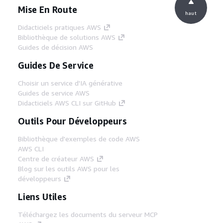
Mise En Route
haut
Didacticiels pratiques AWS
Bibliothèque de solutions AWS
Guides de décision AWS
Guides De Service
Choisir un service d'IA générative
Guides de service AWS
Didacticiels AWS CLI sur GitHub
Outils Pour Développeurs
Bibliothèque d'exemples de code AWS
AWS CLI
Centre de créateur AWS
Blog sur les outils AWS pour les
développeurs
Liens Utiles
Téléchargez les documents du serveur MCP