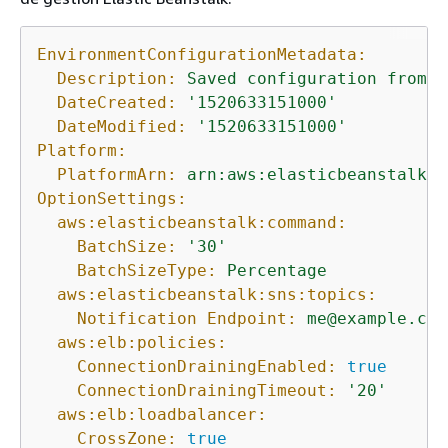
EnvironmentConfigurationMetadata:
Description:
Saved
configuration
from
a
DateCreated:
'1520633151000'
DateModified:
'1520633151000'
Platform:
PlatformArn:
arn:aws:elasticbeanstalk:u
OptionSettings:
aws:elasticbeanstalk:command:
BatchSize:
'30'
BatchSizeType:
Percentage
aws:elasticbeanstalk:sns:topics:
Notification Endpoint:
me@example.com
aws:elb:policies:
ConnectionDrainingEnabled:
true
ConnectionDrainingTimeout:
'20'
aws:elb:loadbalancer:
CrossZone:
true