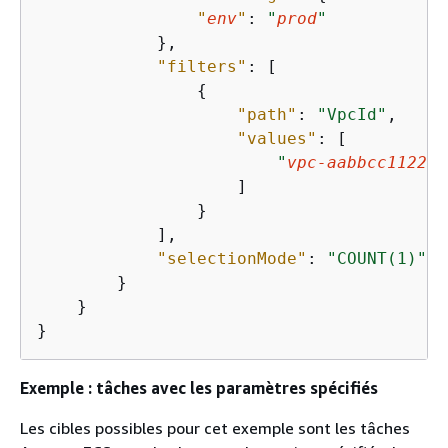
"
env
"
: 
"
prod
"
            },

"filters"
: [

{
"path"
: 
"VpcId"
,

"values"
: [

"
vpc-aabbcc112233
                    ]

                }

            ],

"selectionMode"
: 
"COUNT(1)"
        }

    }

}
Exemple : tâches avec les paramètres spécifiés
Les cibles possibles pour cet exemple sont les tâches