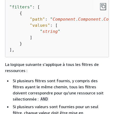
"filters"
: [

{
"path"
: 
"
Component
.
Component
.
Comp
"values"
: [ 

"
string
"
        ]

    }

],
La logique suivante s'applique à tous les filtres de
ressources :
Si plusieurs filtres sont fournis, y compris des
filtres ayant le même chemin, tous les filtres
doivent correspondre pour qu'une ressource soit
sélectionnée :
AND
Si plusieurs valeurs sont fournies pour un seul
filtre, chaque valeur doit être mise en