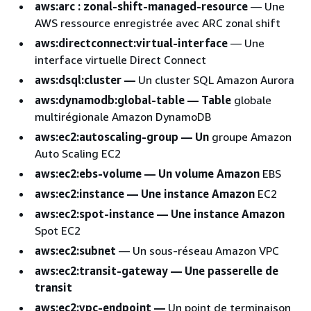
aws:arc : zonal-shift-managed-resource
— Une
AWS ressource enregistrée avec ARC zonal shift
aws:directconnect:virtual-interface
— Une
interface virtuelle Direct Connect
aws:dsql:cluster —
Un cluster SQL Amazon Aurora
aws:dynamodb:global-table — Table
globale
multirégionale Amazon DynamoDB
aws:ec2:autoscaling-group — Un
groupe Amazon
Auto Scaling EC2
aws:ec2:ebs-volume — Un volume Amazon
EBS
aws:ec2:instance — Une instance Amazon
EC2
aws:ec2:spot-instance — Une instance Amazon
Spot EC2
aws:ec2:subnet
— Un sous-réseau Amazon VPC
aws:ec2:transit-gateway — Une passerelle de
transit
aws:ec2:vpc-endpoint —
Un point de terminaison