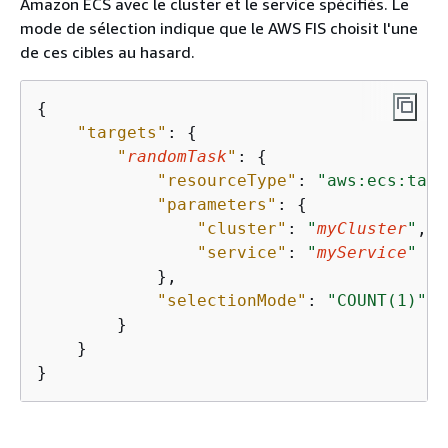
Amazon ECS avec le cluster et le service spécifiés. Le
mode de sélection indique que le AWS FIS choisit l'une
de ces cibles au hasard.
{
"targets"
: 
{
"
randomTask
"
: 
{
"resourceType"
: 
"aws:ecs:task
"parameters"
: 
{
"cluster"
: 
"
myCluster
"
,

"service"
: 
"
myService
"
            },

"selectionMode"
: 
"COUNT(1)"
        }

    }

}