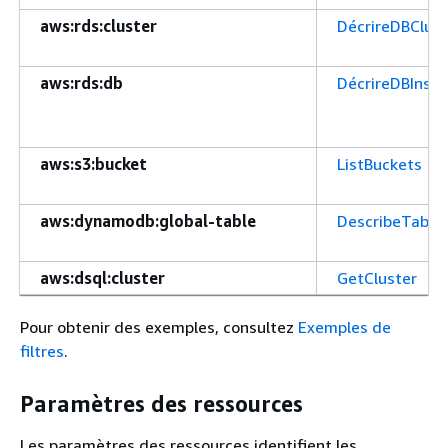
aws:rds:cluster
DécrireDBClust
aws:rds:db
DécrireDBInst
aws:s3:bucket
ListBuckets
aws:dynamodb:global-table
DescribeTable
aws:dsql:cluster
GetCluster
Pour obtenir des exemples, consultez
Exemples de
filtres
.
Paramètres des ressources
Les paramètres des ressources identifient les