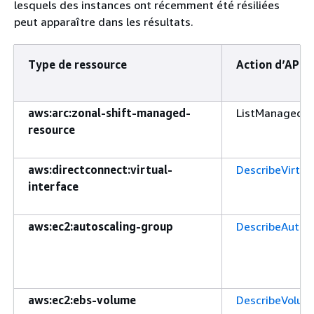
lesquels des instances ont récemment été résiliées
peut apparaître dans les résultats.
Type de ressource
Action d’API
aws:arc:zonal-shift-managed-
ListManagedR
resource
aws:directconnect:virtual-
DescribeVirtua
interface
aws:ec2:autoscaling-group
DescribeAutoS
aws:ec2:ebs-volume
DescribeVolum