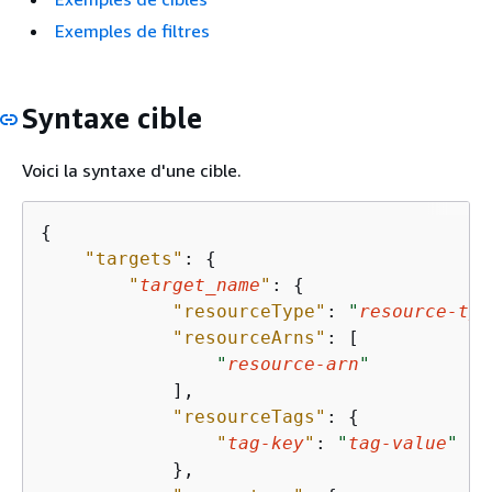
Exemples de filtres
Syntaxe cible
Voici la syntaxe d'une cible.
{
"targets"
: 
{
"
target_name
"
: 
{
"resourceType"
: 
"
resource-typ
"resourceArns"
: [

"
resource-arn
"
            ],

"resourceTags"
: 
{
"
tag-key
"
: 
"
tag-value
"
            },
