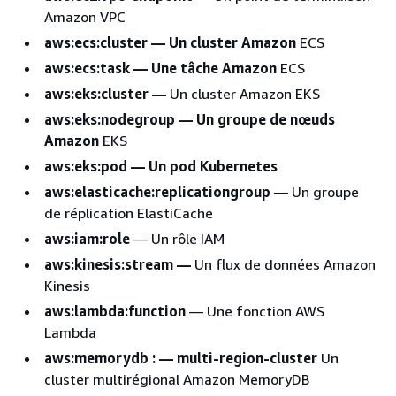
Amazon VPC
aws:ecs:cluster — Un cluster Amazon
ECS
aws:ecs:task — Une tâche Amazon
ECS
aws:eks:cluster —
Un cluster Amazon EKS
aws:eks:nodegroup — Un groupe de nœuds
Amazon
EKS
aws:eks:pod — Un pod Kubernetes
aws:elasticache:replicationgroup
— Un groupe
de réplication ElastiCache
aws:iam:role
— Un rôle IAM
aws:kinesis:stream —
Un flux de données Amazon
Kinesis
aws:lambda:function
— Une fonction AWS
Lambda
aws:memorydb : — multi-region-cluster
Un
cluster multirégional Amazon MemoryDB