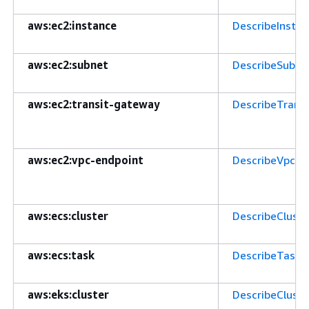
aws:ec2:instance
DescribeInsta
aws:ec2:subnet
DescribeSubne
aws:ec2:transit-gateway
DescribeTrans
aws:ec2:vpc-endpoint
DescribeVpcEn
aws:ecs:cluster
DescribeCluste
aws:ecs:task
DescribeTasks
aws:eks:cluster
DescribeCluste