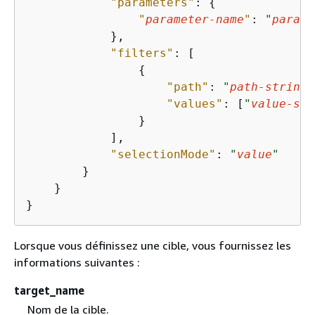
"parameters"
: 
{
"
parameter-name
"
: 
"
parame
            },

"filters"
: [

{
"path"
: 
"
path-string
"
"values"
: [
"
value-str
                }

            ],

"selectionMode"
: 
"
value
"
        }

    }

}
Lorsque vous définissez une cible, vous fournissez les
informations suivantes :
target_name
Nom de la cible.