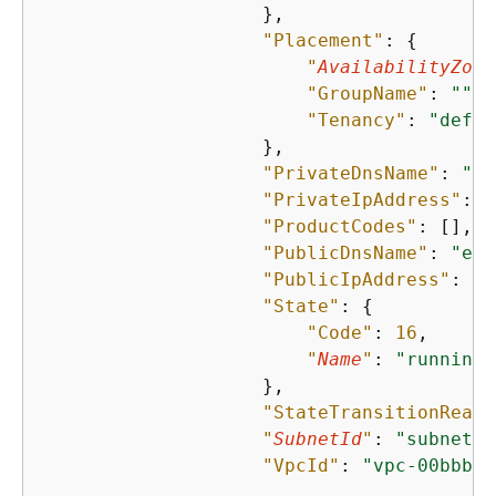
                    },

"Placement"
: 
{
"
AvailabilityZone
"GroupName"
: 
""
,

"Tenancy"
: 
"defau
                    },

"PrivateDnsName"
: 
"ip
"PrivateIpAddress"
: 
"
"ProductCodes"
: [],

"PublicDnsName"
: 
"ec2
"PublicIpAddress"
: 
"2
"State"
: 
{
"Code"
: 
16
,

"
Name
"
: 
"running"
                    },

"StateTransitionReaso
"
SubnetId
"
: 
"subnet-a
"VpcId"
: 
"vpc-00bbbbb
                    ...
