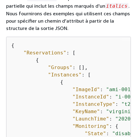
partielle qui inclut les champs marqués d'un
.
italics
Nous fournirons des exemples qui utilisent ces champs
pour spécifier un chemin d'attribut à partir de la
structure de la sortie JSON.
{
"Reservations"
: [

{
"Groups"
: [],

"Instances"
: [

{
"ImageId"
: 
"ami-00111
"InstanceId"
: 
"i-00aa
"InstanceType"
: 
"t2.m
"KeyName"
: 
"virginia-
"LaunchTime"
: 
"2020-0
"Monitoring"
: 
{
"State"
: 
"disable