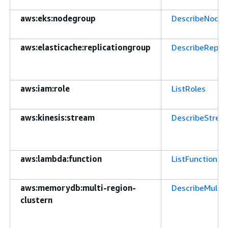
aws:eks:nodegroup
DescribeNode
aws:elasticache:replicationgroup
DescribeReplic
aws:iam:role
ListRoles
aws:kinesis:stream
DescribeStre
aws:lambda:function
ListFunctions
aws:memorydb:multi-region-
DescribeMultiR
clustern