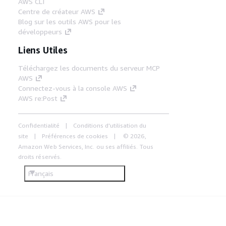
AWS CLI
Centre de créateur AWS
Blog sur les outils AWS pour les
développeurs
Liens Utiles
Téléchargez les documents du serveur MCP
AWS
Connectez-vous à la console AWS
AWS re:Post
Confidentialité
Conditions d'utilisation du
site
Préférences de cookies
© 2026,
Amazon Web Services, Inc. ou ses affiliés. Tous
droits réservés.
Français