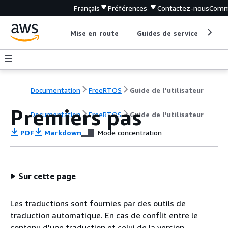
Français
Préférences
Contactez-nous
Comm
Mise en route
Guides de service
Out
Documentation
FreeRTOS
Guide de l’utilisateur
Premiers pas
Documentation
FreeRTOS
Guide de l’utilisateur
PDF
Markdown
Mode concentration
Sur cette page
Les traductions sont fournies par des outils de
traduction automatique. En cas de conflit entre le
contenu d'une traduction et celui de la version