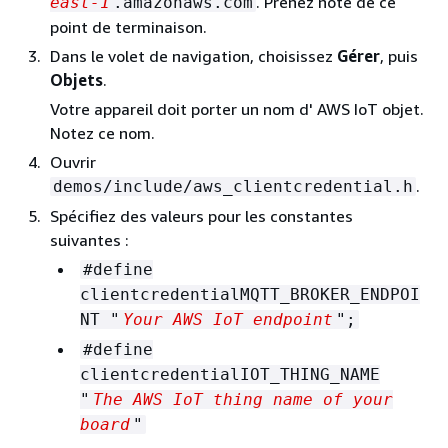
. Prenez note de ce
east-1
.amazonaws.com
point de terminaison.
Dans le volet de navigation, choisissez
Gérer
, puis
Objets
.
Votre appareil doit porter un nom d' AWS IoT objet.
Notez ce nom.
Ouvrir
.
demos/include/aws_clientcredential.h
Spécifiez des valeurs pour les constantes
suivantes :
#define
clientcredentialMQTT_BROKER_ENDPOI
NT "
Your AWS IoT endpoint
";
#define
clientcredentialIOT_THING_NAME
"
The AWS IoT thing name of your
board
"