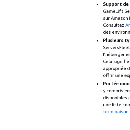
Support de 
GameLift Se
sur Amazon 
Consultez
A
des environn
Plusieurs t
ServersFleet
l'hébergemen
Cela signifi
appropriée d
offrir une e
Portée mond
y compris en
disponibles 
une liste co
terminaison 