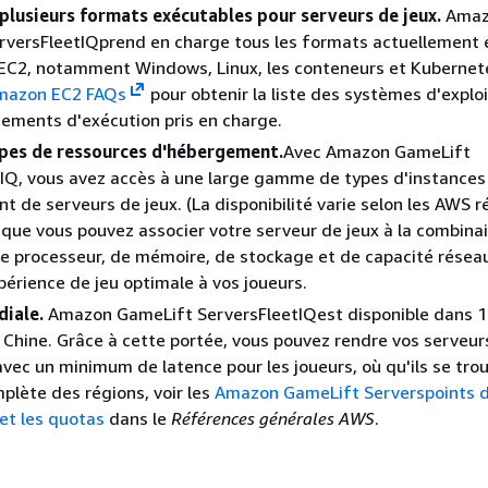
plusieurs formats exécutables pour serveurs de jeux.
Amaz
rversFleetIQprend en charge tous les formats actuellement
EC2, notamment Windows, Linux, les conteneurs et Kubernet
mazon EC2 FAQs
pour obtenir la liste des systèmes d'exploi
ements d'exécution pris en charge.
ypes de ressources d'hébergement.
Avec Amazon GameLift
IQ, vous avez accès à une large gamme de types d'instances
t de serveurs de jeux. (La disponibilité varie selon les AWS r
e que vous pouvez associer votre serveur de jeux à la combina
e processeur, de mémoire, de stockage et de capacité résea
xpérience de jeu optimale à vos joueurs.
iale.
Amazon GameLift ServersFleetIQest disponible dans 1
 Chine. Grâce à cette portée, vous pouvez rendre vos serveur
avec un minimum de latence pour les joueurs, où qu'ils se tro
mplète des régions, voir les
Amazon GameLift Serverspoints 
et les quotas
dans le
Références générales AWS
.