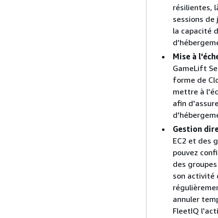
résilientes, 
sessions de 
la capacité 
d'hébergeme
Mise à l'éch
GameLift Ser
forme de Cl
mettre à l'
afin d'assure
d'hébergeme
Gestion dir
EC2 et des g
pouvez confi
des groupes 
son activité
régulièremen
annuler tem
FleetIQ l'act