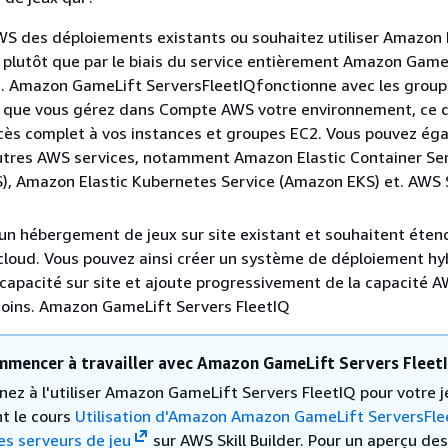
WS des déploiements existants ou souhaitez utiliser Amazon
plutôt que par le biais du service entièrement Amazon Game
é. Amazon GameLift ServersFleetIQfonctionne avec les grou
g que vous gérez dans Compte AWS votre environnement, ce q
cès complet à vos instances et groupes EC2. Vous pouvez ég
utres AWS services, notamment Amazon Elastic Container Se
), Amazon Elastic Kubernetes Service (Amazon EKS) et. AWS 
un hébergement de jeux sur site existant et souhaitent étend
cloud. Vous pouvez ainsi créer un système de déploiement hy
e capacité sur site et ajoute progressivement de la capacité 
soins. Amazon GameLift Servers FleetIQ
mmencer à travailler avec Amazon GameLift Servers Fleet
nez à l'utiliser Amazon GameLift Servers FleetIQ pour votre j
nt le cours
Utilisation d'Amazon Amazon GameLift ServersFle
es serveurs de jeu
sur AWS Skill Builder. Pour un aperçu des