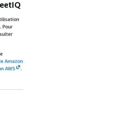
leetIQ
ilisation
. Pour
sulter
de
 de Amazon
ion AWS
.