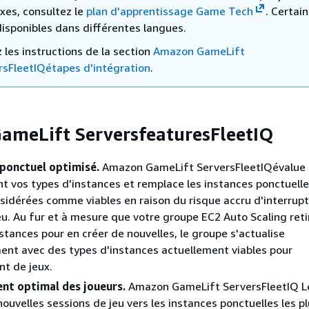
xes, consultez le
plan d'apprentissage Game Tech
. Certai
disponibles dans différentes langues.
 les instructions de la section
Amazon GameLift
rsFleetIQétapes d'intégration
.
meLift ServersfeaturesFleetIQ
 ponctuel optimisé.
Amazon GameLift ServersFleetIQévalue
t vos types d'instances et remplace les instances ponctuelle
sidérées comme viables en raison du risque accru d'interrup
eu. Au fur et à mesure que votre groupe EC2 Auto Scaling reti
stances pour en créer de nouvelles, le groupe s'actualise
ent avec des types d'instances actuellement viables pour
t de jeux.
t optimal des joueurs.
Amazon GameLift ServersFleetIQ L
nouvelles sessions de jeu vers les instances ponctuelles les p