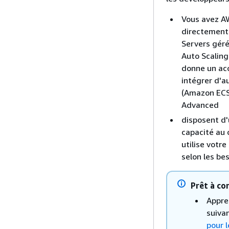
Vous avez A
directement 
Servers gér
Auto Scalin
donne un ac
intégrer d'a
(Amazon ECS
Advanced
disposent d'
capacité au 
utilise votr
selon les be
Prêt à co
Appre
suiva
pour l