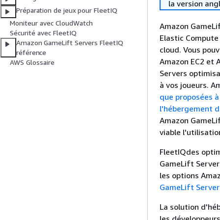
la version ang
Préparation de jeux pour FleetIQ
Moniteur avec CloudWatch
Amazon GameLift
Sécurité avec FleetIQ
Elastic Compute 
Amazon GameLift Servers FleetIQ
cloud. Vous pouv
référence
Amazon EC2 et A
AWS Glossaire
Servers optimisa
à vos joueurs. 
que proposées à
l'hébergement de 
Amazon GameLift
viable l'utilisat
FleetIQdes optim
GameLift Servers
les options Ama
GameLift Server
La solution d'h
les développeurs 