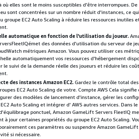
là où elles sont le moins susceptibles d'être interrompues. De 
jeu sont concentrées sur un nombre réduit d'instances, ce qu
du groupe EC2 Auto Scaling à réduire les ressources inutiles e
nt.
elle automatique en fonction de l'utilisation du joueur.
Ama
versFleetIQémet des données d'utilisation du serveur de je
oudWatch métriques Amazon. Vous pouvez utiliser ces métri
échelle automatiquement vos ressources d'hébergement dispo
r le suivi de la demande réelle des joueurs et réduire les coû
nt.
ecte des instances Amazon EC2.
Gardez le contrôle total des
roupes EC2 Auto Scaling de votre. Compte AWS Cela signifie
gurer des modèles de lancement d'instance, gérer les config
EC2 Auto Scaling et intégrer d' AWS autres services. Dans le
 d'équilibrage ponctuel, Amazon GameLift Servers FleetIQ me
t à jour certaines propriétés du groupe EC2 Auto Scaling. V
porairement ces paramètres ou suspendre Amazon GameLift
ivité si nécessaire.