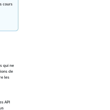
ns cours
s qui ne
tions de
re les
es API
lus