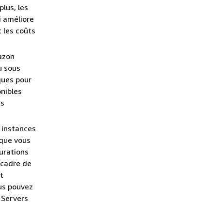
plus, les
i améliore
t les coûts
zon
u sous
ques pour
nibles
ts
 instances
 que vous
urations
 cadre de
t
ous pouvez
 Servers