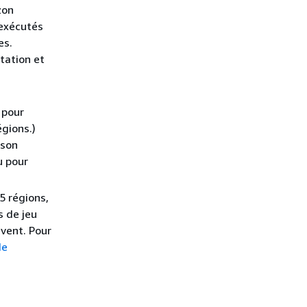
on
 exécutés
es.
tation et
 pour
égions.)
ison
u pour
5 régions,
s de jeu
uvent. Pour
de