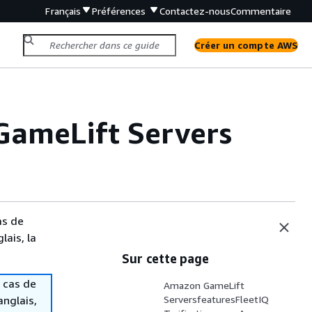
Français
Préférences
Contactez-nous
Commentaire
Créer un compte AWS
GameLift Servers
as de
lais, la
Sur cette page
 cas de
Amazon GameLift
anglais,
ServersfeaturesFleetIQ