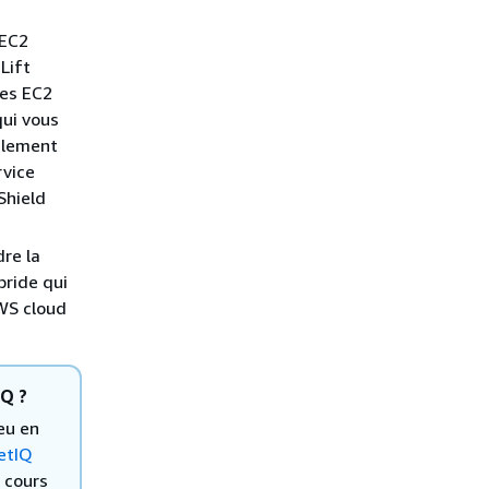
 EC2
Lift
pes EC2
ui vous
alement
rvice
Shield
re la
bride qui
AWS cloud
IQ ?
eu en
etIQ
 cours