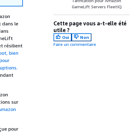
Tarification pour Amazon
GameLift Servers FleetIQ
mazon
Cette page vous a-t-elle été
 dans le
utile ?
dans
Oui
Non
meLift
Faire un commentaire
 résilient
ot, bien
 pour
ruptions.
endant
azon
ions sur
 Amazon
çue pour