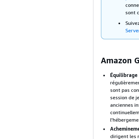
conne
sont 
Suivez
Serve
Amazon Ga
Équilibrage
régulièremen
sont pas con
session de j
anciennes in
continuellem
l'hébergemen
Acheminemen
dirigent les 