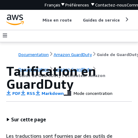
Français
Préférences
Contactez-nous
Comm
Mise en route
Guides de service
Out
Documentation
Amazon GuardDuty
Tarification en
Documentation
Amazon GuardDuty
Guide de GuardDuty l'utilisateur Amazon
GuardDuty
PDF
RSS
Markdown
Mode concentration
Sur cette page
Les traductions sont fournies par des outils de