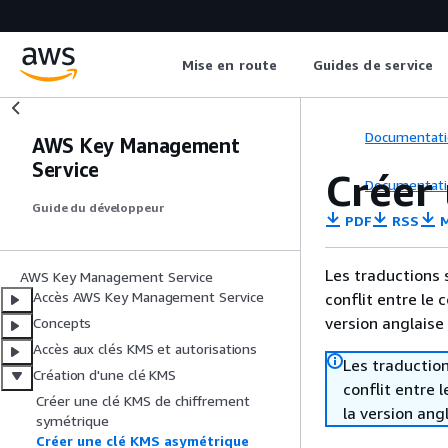
Mise en route
Guides de service
Documentati
AWS Key Management
Service
Créer
Documentati
Guide du développeur
PDF
RSS
M
Les traductions 
AWS Key Management Service
Accès AWS Key Management Service
conflit entre le 
version anglaise
Concepts
Accès aux clés KMS et autorisations
Les traduction
Création d'une clé KMS
conflit entre 
Créer une clé KMS de chiffrement
la version ang
symétrique
Créer une clé KMS asymétrique