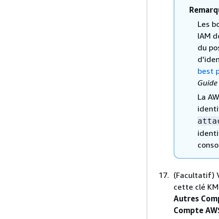
Remarq
Les b
IAM d
du pos
d'ide
best p
Guide 
La AWS
ident
atta
identi
consol
(Facultatif)
cette clé KM
Autres Com
Compte AW