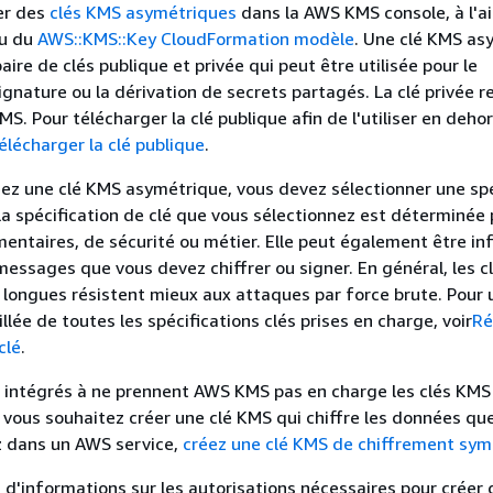
er des
clés KMS asymétriques
dans la AWS KMS console, à l'a
ou du
AWS::KMS::Key CloudFormation modèle
. Une clé KMS as
ire de clés publique et privée qui peut être utilisée pour le
ignature ou la dérivation de secrets partagés. La clé privée r
MS. Pour télécharger la clé publique afin de l'utiliser en deh
élécharger la clé publique
.
ez une clé KMS asymétrique, vous devez sélectionner une spé
 la spécification de clé que vous sélectionnez est déterminée
entaires, de sécurité ou métier. Elle peut également être in
 messages que vous devez chiffrer ou signer. En général, les c
 longues résistent mieux aux attaques par force brute. Pour 
llée de toutes les spécifications clés prises en charge, voir
Ré
clé
.
s intégrés à ne prennent AWS KMS pas en charge les clés KMS
 vous souhaitez créer une clé KMS qui chiffre les données qu
z dans un AWS service,
créez une clé KMS de chiffrement sym
s d'informations sur les autorisations nécessaires pour créer 