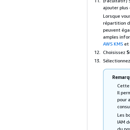
(Facultatif) 
ajouter plus
Lorsque vous
répartition d
peuvent égal
amples infor
AWS KMS
et
Choisissez
S
Sélectionnez 
Remarq
Cette
Il pe
pour a
consu
Les b
IAM d
du pos