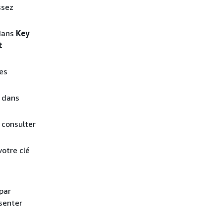
ssez
 dans
Key
t
les
, dans
z consulter
votre clé
par
senter