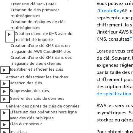
Vous pouvez cré
Créer une clé KMS HMAC
Création de clés primaires
l'
CreateKey
API 
multirégionales
représente une pa
Création de répliques de clés
chiffrement, la s
multirégionales
l'intérieur AWS K
Création d'une clé KMS avec du
KMS, consultez
T
matériel clé importé
Création d'une clé KMS dans un
Lorsque vous cré
magasin de AWS CloudHSM clés
Création d'une clé KMS dans des
de clé. Souvent,
magasins de clés externes
exigences réglem
Identifier et afficher les clés
par la taille des
Activer et désactiver les touches
chiffrement plus
Rotation des clés
description détai
Suppression des clés
de spécification 
Générer des clés de données
AWS les service
Générer des paires de clés de données
Effectuez des opérations hors ligne
asymétriques. Si
avec des clés publiques
stockez ou gére
Clés du moniteur
Pour obtenir plu
les alias ;