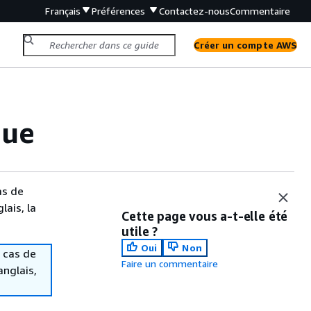
Français
Préférences
Contactez-nous
Commentaire
Créer un compte AWS
que
as de
lais, la
Cette page vous a-t-elle été
utile ?
Oui
Non
 cas de
Faire un commentaire
anglais,