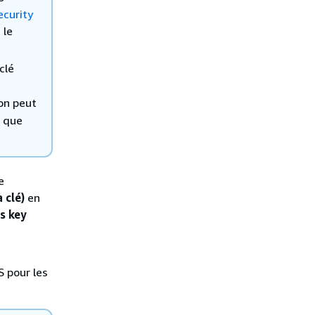
ecurity
 le
clé
ion peut
r que
e
 clé)
en
s key
S pour les