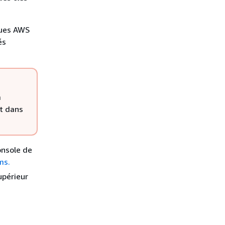
ques AWS
és
a
ut dans
nsole de
ms.
upérieur