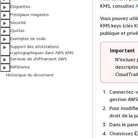
KMS, consultez
A
Étiquettes
Principaux magasins
Vous pouvez util
Sécurité
KMS keys (clés K
Quotas
publique et privé
Exemples de code
Support des attestations
Important
cryptographiques dans AWS KMS
Services de chiffrement AWS
N'incluez 
descripti
Référence
CloudTrail
Historique du document
Connectez-v
gestion AWS 
Pour modifie
droit de la p
Dans le pann
Choisissez
C