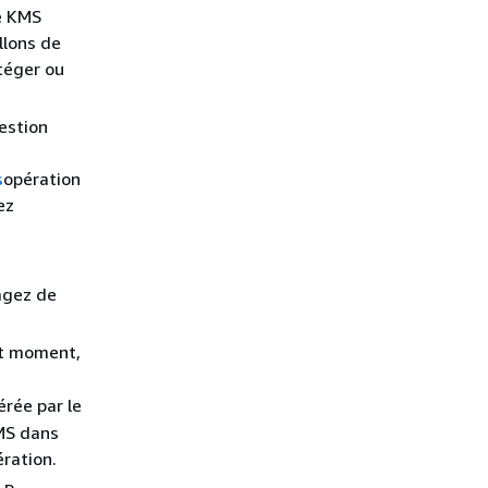
lé KMS
llons de
téger ou
estion
s
opération
ez
agez de
ut moment,
érée par le
KMS dans
ration.