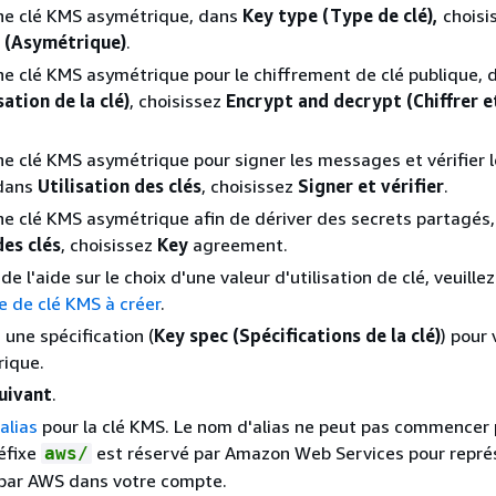
une clé KMS asymétrique, dans
Key type (Type de clé),
choisi
 (Asymétrique)
.
ne clé KMS asymétrique pour le chiffrement de clé publique,
sation de la clé)
, choisissez
Encrypt and decrypt (Chiffrer e
ne clé KMS asymétrique pour signer les messages et vérifier 
 dans
Utilisation des clés
, choisissez
Signer et vérifier
.
ne clé KMS asymétrique afin de dériver des secrets partagés
des clés
, choisissez
Key
agreement.
de l'aide sur le choix d'une valeur d'utilisation de clé, veuille
e de clé KMS à créer
.
 une spécification (
Key spec (Spécifications de la clé)
) pour 
ique.
uivant
.
alias
pour la clé KMS. Le nom d'alias ne peut pas commencer 
réfixe
est réservé par Amazon Web Services pour repré
aws/
 par AWS dans votre compte.