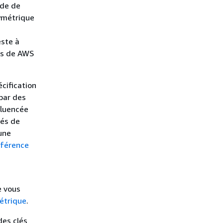
ide de
ymétrique
este à
ors de AWS
cification
 par des
fluencée
lés de
une
férence
e vous
étrique
.
des clés