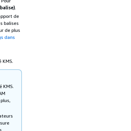
. Pour
balise)
.
apport de
es balises
ur de plus
s dans
lé KMS.
lé KMS.
IAM
 plus,
ateurs
esure
s