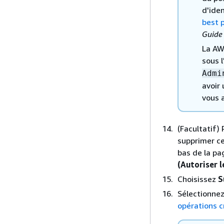
d'ide
best p
Guide 
La AW
sous l
Admi
avoir 
vous a
(Facultatif)
supprimer ce
bas de la pa
(Autoriser l
Choisissez
S
Sélectionnez 
opérations 