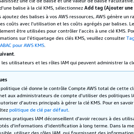
Saisissez une clé de balise et une valeur de balise facultative
 d'une balise à la clé KMS, sélectionnez
Add tag (Ajouter une 
 ajoutez des balises à vos AWS ressources, AWS génère un r
es coûts avec l'utilisation et les coûts agrégés par balises. L
ement être utilisées pour contrôler l'accès à une clé KMS. Po
mations sur l'étiquetage des clés KMS, veuillez consulter
Tag
ABAC pour AWS KMS
.
uivant
.
les utilisateurs et les rôles IAM qui peuvent administrer la c
ues
 politique clé donne le contrôle Compte AWS total de cette c
rmet aux administrateurs de compte d'utiliser des politiques 
utoriser d'autres principals à gérer la clé KMS. Pour en savoir
ltez
politique de clé par défaut
.
onnes pratiques IAM déconseillent d'avoir recours à des utilis
otés d'informations d'identification à long terme. Dans la m
sible, utilisez des rôles IAM, qui fournissent des information