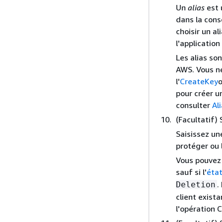
Un
alias
est 
dans la cons
choisir un a
l'application
Les alias so
AWS. Vous ne
l'
CreateKey
o
pour créer un
consulter
Al
(Facultatif) 
Saisissez un
protéger ou 
Vous pouvez 
sauf si l'
état
.
Deletion
client exist
l'opération 