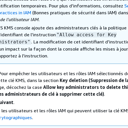
ntification temporaires. Pour plus d'informations, consultez
S
ractices in IAM
(Bonnes pratiques de sécurité dans IAM) dans
de l'utilisateur IAM
.
S KMS console ajoute des administrateurs clés à la politique 
'identifiant de l'instruction
"Allow access for Key
. La modification de cet identifiant d'instruct
nistrators"
un impact sur la façon dont la console affiche les mises à jou
pportez à l'instruction.
 Pour empêcher les utilisateurs et les rôles IAM sélectionnés d
tte clé KMS, dans la section
Key deletion (Suppression de la
ge, décochez la case
Allow key administrators to delete thi
es administrateurs de clé à supprimer cette clé)
.
uivant
.
les utilisateurs et les rôles IAM qui peuvent utiliser la clé KM
crytographiques
.