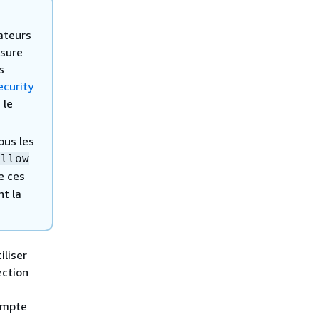
ateurs
esure
s
ecurity
 le
ous les
Allow
e ces
nt la
iliser
ection
ompte