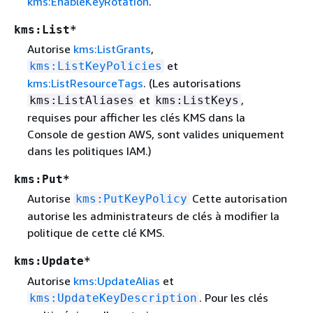
kms:EnableKeyRotation
.
kms:List*
Autorise
kms:ListGrants
,
et
kms:ListKeyPolicies
kms:ListResourceTags
. (Les autorisations
et
,
kms:ListAliases
kms:ListKeys
requises pour afficher les clés KMS dans la
Console de gestion AWS, sont valides uniquement
dans les politiques IAM.)
kms:Put*
Autorise
Cette autorisation
kms:PutKeyPolicy
autorise les administrateurs de clés à modifier la
politique de cette clé KMS.
kms:Update*
Autorise
kms:UpdateAlias
et
. Pour les clés
kms:UpdateKeyDescription