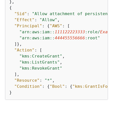
{
"Sid"
: 
"Allow attachment of persistent 
"Effect"
: 
"Allow"
,

"Principal"
: 
{
"AWS"
: [

"arn:aws:iam::
111122223333
:role/
Examp
"arn:aws:iam::
444455556666
:root"
  ]},

"Action"
: [

"kms:CreateGrant"
,

"kms:ListGrants"
,

"kms:RevokeGrant"
  ],

"Resource"
: 
"*"
,

"Condition"
: 
{
"Bool"
: 
{
"kms:GrantIsForA
}