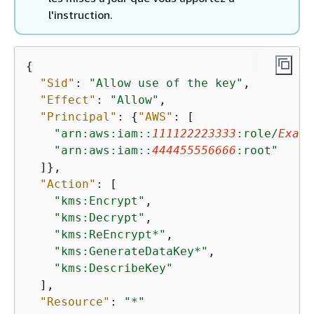
l'instruction.
{
"Sid"
: 
"Allow use of the key"
,

"Effect"
: 
"Allow"
,

"Principal"
: 
{
"AWS"
: [

"arn:aws:iam::
111122223333
:role/
Examp
"arn:aws:iam::
444455556666
:root"
  ]},

"Action"
: [

"kms:Encrypt"
,

"kms:Decrypt"
,

"kms:ReEncrypt*"
,

"kms:GenerateDataKey*"
,

"kms:DescribeKey"
  ],

"Resource"
: 
"*"