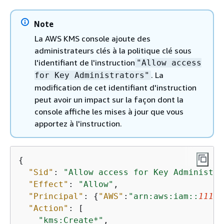
Note
La AWS KMS console ajoute des
administrateurs clés à la politique clé sous
l'identifiant de l'instruction
"Allow access
. La
for Key Administrators"
modification de cet identifiant d'instruction
peut avoir un impact sur la façon dont la
console affiche les mises à jour que vous
apportez à l'instruction.
{
"Sid"
: 
"Allow access for Key Administra
"Effect"
: 
"Allow"
,

"Principal"
: 
{
"AWS"
:
"arn:aws:iam::
11112
"Action"
: [

"kms:Create*"
,
