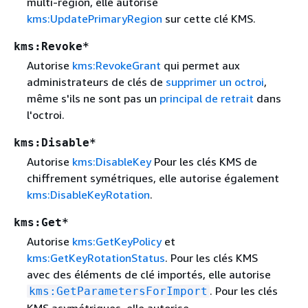
multi-région, elle autorise
kms:UpdatePrimaryRegion
sur cette clé KMS.
kms:Revoke*
Autorise
kms:RevokeGrant
qui permet aux
administrateurs de clés de
supprimer un octroi
,
même s'ils ne sont pas un
principal de retrait
dans
l'octroi.
kms:Disable*
Autorise
kms:DisableKey
Pour les clés KMS de
chiffrement symétriques, elle autorise également
kms:DisableKeyRotation
.
kms:Get*
Autorise
kms:GetKeyPolicy
et
kms:GetKeyRotationStatus
. Pour les clés KMS
avec des éléments de clé importés, elle autorise
. Pour les clés
kms:GetParametersForImport
KMS asymétriques, elle autorise