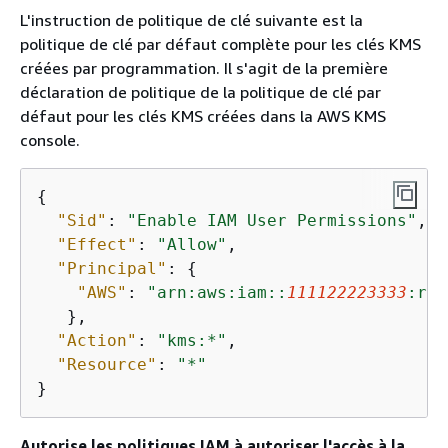
L'instruction de politique de clé suivante est la
politique de clé par défaut complète pour les clés KMS
créées par programmation. Il s'agit de la première
déclaration de politique de la politique de clé par
défaut pour les clés KMS créées dans la AWS KMS
console.
{
"Sid"
: 
"Enable IAM User Permissions"
,

"Effect"
: 
"Allow"
,

"Principal"
: 
{
"AWS"
: 
"arn:aws:iam::
111122223333
:roo
   },

"Action"
: 
"kms:*"
,

"Resource"
: 
"*"
}
Autorise les politiques IAM à autoriser l'accès à la