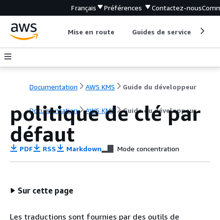
Français
Préférences
Contactez-nous
Comm
Mise en route
Guides de service
Out
Documentation
AWS KMS
Guide du développeur
politique de clé par
Documentation
AWS KMS
Guide du développeur
défaut
PDF
RSS
Markdown
Mode concentration
Sur cette page
Les traductions sont fournies par des outils de