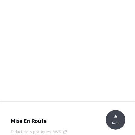
Mise En Route
haut
Didacticiels pratiques AWS