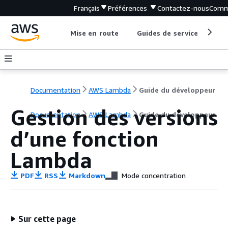
Français
Préférences
Contactez-nous
Comm
Mise en route
Guides de service
Out
Documentation
AWS Lambda
Guide du développeur
Gestion des versions
Documentation
AWS Lambda
Guide du développeur
d’une fonction
Lambda
PDF
RSS
Markdown
Mode concentration
Sur cette page