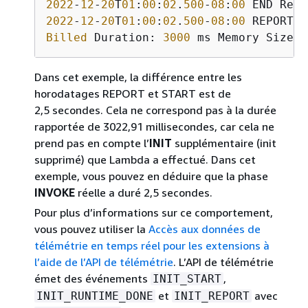
2022
-
12
-
20
T
01
:
00
:
02
.
500
-
08
:
00
2022
-
12
-
20
T
01
:
00
:
02
.
500
-
08
:
00
 REPORT R
Billed
 Duration: 
3000
 ms Memory Size: 
Dans cet exemple, la différence entre les
horodatages REPORT et START est de
2,5 secondes. Cela ne correspond pas à la durée
rapportée de 3022,91 millisecondes, car cela ne
prend pas en compte l’
INIT
supplémentaire (init
supprimé) que Lambda a effectué. Dans cet
exemple, vous pouvez en déduire que la phase
INVOKE
réelle a duré 2,5 secondes.
Pour plus d’informations sur ce comportement,
vous pouvez utiliser la
Accès aux données de
télémétrie en temps réel pour les extensions à
l’aide de l’API de télémétrie
. L’API de télémétrie
émet des événements
,
INIT_START
et
avec
INIT_RUNTIME_DONE
INIT_REPORT