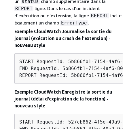
un
champ supplémentaire dans la
status
ligne. Dans le cas d’un incident
REPORT
d’exécution ou d’extension, la ligne
inclut
REPORT
également un champ
.
ErrorType
Exemple CloudWatch Journalise la sortie du
journal (exécution ou crash de l'extension) -
nouveau style
START RequestId: 5b866fb1-7154-4af6-80
END RequestId: 5b866fb1-7154-4af6-8078
REPORT RequestId: 5b866fb1-7154-4af6-8
Exemple CloudWatch Enregistre la sortie du
journal (délai d'expiration de la fonction) -
nouveau style
START RequestId: 527cb862-4f5e-49a9-9a
END RequestId: 527cb862-4f5e-49a9-9ae4