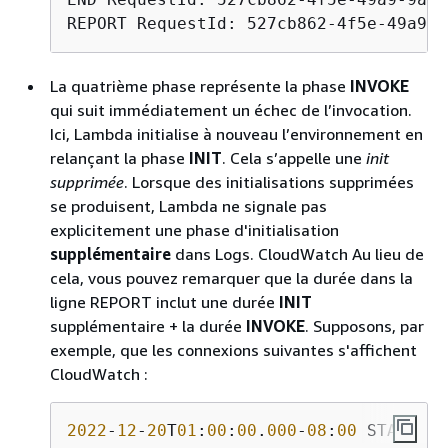
REPORT RequestId: 527cb862-4f5e-49a9-9
La quatrième phase représente la phase
INVOKE
qui suit immédiatement un échec de l’invocation.
Ici, Lambda initialise à nouveau l’environnement en
relançant la phase
INIT
. Cela s’appelle une
init
supprimée
. Lorsque des initialisations supprimées
se produisent, Lambda ne signale pas
explicitement une phase d'initialisation
supplémentaire
dans Logs. CloudWatch Au lieu de
cela, vous pouvez remarquer que la durée dans la
ligne REPORT inclut une durée
INIT
supplémentaire + la durée
INVOKE
. Supposons, par
exemple, que les connexions suivantes s'affichent
CloudWatch :
2022
-
12
-
20
T
01
:
00
:
00
.
000
-
08
:
00