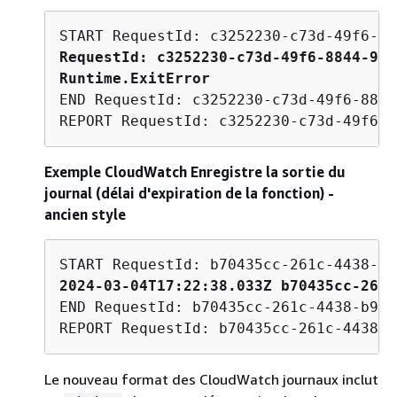
RequestId: c3252230-c73d-49f6-8844-968
Runtime.ExitError
END RequestId: c3252230-c73d-49f6-8844
REPORT RequestId: c3252230-c73d-49f6-8
Exemple CloudWatch Enregistre la sortie du
journal (délai d'expiration de la fonction) -
ancien style
2024-03-04T17:22:38.033Z b70435cc-261c
END RequestId: b70435cc-261c-4438-b9b6
REPORT RequestId: b70435cc-261c-4438-b
Le nouveau format des CloudWatch journaux inclut