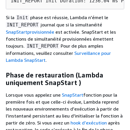
INIT_REPORT Init Duration: 1236.04 ms Pha
Si la
phase est réussie, Lambda n'émet le
Init
journal que si la simultanéité
INIT_REPORT
SnapStart
provisionnée
est activée. SnapStart et les
fonctions de simultanéité provisionnées émettent
toujours.
Pour de plus amples
INIT_REPORT
informations, veuillez consulter
Surveillance pour
Lambda SnapStart
.
Phase de restauration (Lambda
uniquement SnapStart )
Lorsque vous appelez une
SnapStart
fonction pour la
première fois et que celle-ci évolue, Lambda reprend
les nouveaux environnements d'exécution à partir de
l'instantané persistant au lieu d'initialiser la fonction à
partir de zéro. Si vous avez un
hook d’exécution
après
restauration, le code s’exécute à la fin de la phase