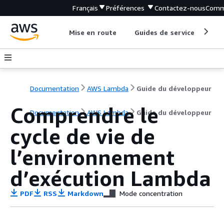
Français
Préférences
Contactez-nous
Comm
Mise en route
Guides de service
Out
Documentation
AWS Lambda
Guide du développeur
Comprendre le
Documentation
AWS Lambda
Guide du développeur
cycle de vie de
l’environnement
d’exécution Lambda
PDF
RSS
Markdown
Mode concentration