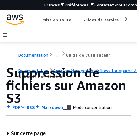
Français
Préférences
Contactez-nous
Comm
Mise en route
Guides de service
Out
Documentation
...
Guide de l’utilisateur
Suppression de
Documentation
Amazon Managed Workflows for Apache Ai
Guide de l’utilisateur
fichiers sur Amazon
S3
PDF
RSS
Markdown
Mode concentration
Sur cette page