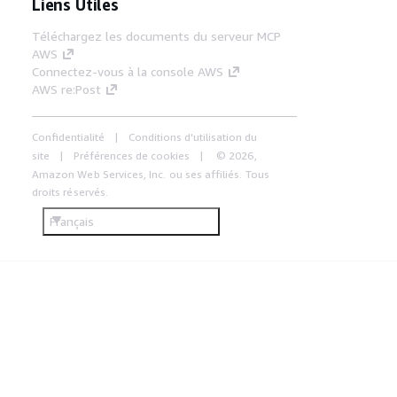
Liens Utiles
Téléchargez les documents du serveur MCP
AWS
Connectez-vous à la console AWS
AWS re:Post
Confidentialité
Conditions d'utilisation du
site
Préférences de cookies
© 2026,
Amazon Web Services, Inc. ou ses affiliés. Tous
droits réservés.
Français