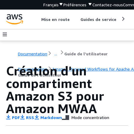
Français
Préférences
Contactez-nous
Comm
Mise en route
Guides de service
Out
Documentation
...
Guide de l’utilisateur
Création d'un
Documentation
Amazon Managed Workflows for Apache Ai
Guide de l’utilisateur
compartiment
Amazon S3 pour
Amazon MWAA
PDF
RSS
Markdown
Mode concentration