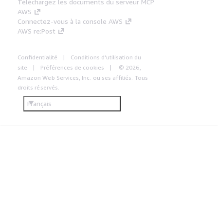
Téléchargez les documents du serveur MCP
AWS
Connectez-vous à la console AWS
AWS re:Post
Confidentialité
Conditions d'utilisation du
site
Préférences de cookies
© 2026,
Amazon Web Services, Inc. ou ses affiliés. Tous
droits réservés.
Français