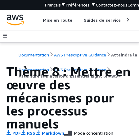
Français
Préférences
Contactez-nous
Comm
Mise en route
Guides de service
Out
Documentation
AWS Prescriptive Guidance
Attein
Thème 8 : Mettre en
Documentation
AWS Prescriptive Guidance
Atteindre la maturité d'Essential Eight le AWS
œuvre des
mécanismes pour
les processus
manuels
PDF
RSS
Markdown
Mode concentration