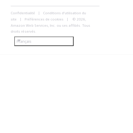
Confidentialité
Conditions d'utilisation du
site
Préférences de cookies
© 2026,
Amazon Web Services, Inc. ou ses affiliés. Tous
droits réservés.
Français