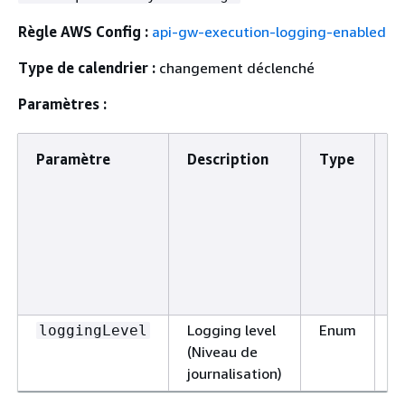
Règle AWS Config :
api-gw-execution-logging-enabled
Type de calendrier :
changement déclenché
Paramètres :
Paramètre
Description
Type
V
p
a
Logging level
Enum
loggingLevel
E
(Niveau de
journalisation)