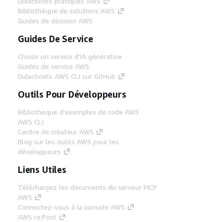
Didacticiels pratiques AWS
Bibliothèque de solutions AWS
Guides de décision AWS
Guides De Service
Choisir un service d'IA générative
Guides de service AWS
Didacticiels AWS CLI sur GitHub
Outils Pour Développeurs
Bibliothèque d'exemples de code AWS
AWS CLI
Centre de créateur AWS
Blog sur les outils AWS pour les
développeurs
Liens Utiles
Téléchargez les documents du serveur MCP
AWS
Connectez-vous à la console AWS
AWS re:Post