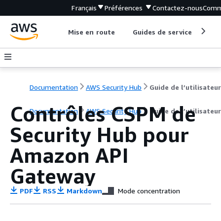
Français
Préférences
Contactez-nous
Comm
Mise en route
Guides de service
Out
Documentation
AWS Security Hub
Guide de l’utilisateur
Contrôles CSPM de
Documentation
AWS Security Hub
Guide de l’utilisateur
Security Hub pour
Amazon API
Gateway
PDF
RSS
Markdown
Mode concentration