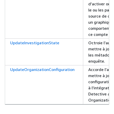
d'activer ou 
le ou les pac
source de do
un graphique
comportement
ce compte
UpdateInvestigationState
Octroie l'aut
mettre à jour 
les métadonn
enquête.
UpdateOrganizationConfiguration
Accorde l'aut
mettre à jour 
configuration 
à l'intégrati
Detective av
Organization