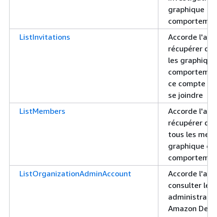
graphique
comportemen
ListInvitations
Accorde l'aut
récupérer des
les graphique
comportemen
ce compte a é
se joindre
ListMembers
Accorde l'aut
récupérer des
tous les mem
graphique de
comportemen
ListOrganizationAdminAccount
Accorde l'aut
consulter le 
administrate
Amazon Detec