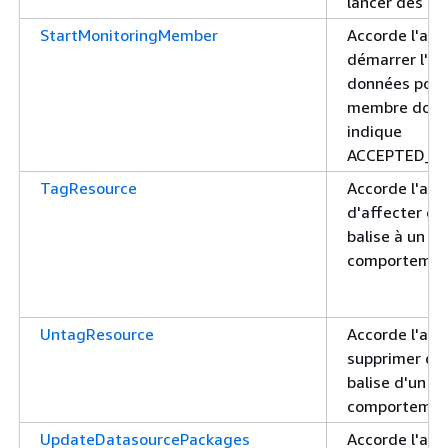
lancer des en
StartMonitoringMember
Accorde l'aut
démarrer l'in
données pour
membre dont 
indique
ACCEPTED_B
TagResource
Accorde l'aut
d'affecter de
balise à un g
comportemen
UntagResource
Accorde l'aut
supprimer des
balise d'un g
comportemen
UpdateDatasourcePackages
Accorde l'aut