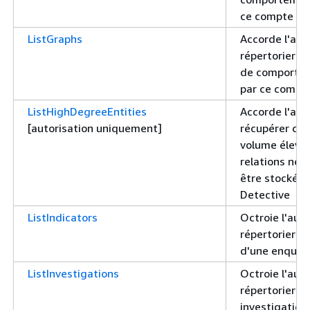
ce compte
ListGraphs
Accorde l'aut
répertorier l
de comporte
par ce compt
ListHighDegreeEntities
Accorde l'aut
[autorisation uniquement]
récupérer des
volume élevé 
relations ne 
être stockées
Detective
ListIndicators
Octroie l'aut
répertorier le
d'une enquêt
ListInvestigations
Octroie l'aut
répertorier le
investigation