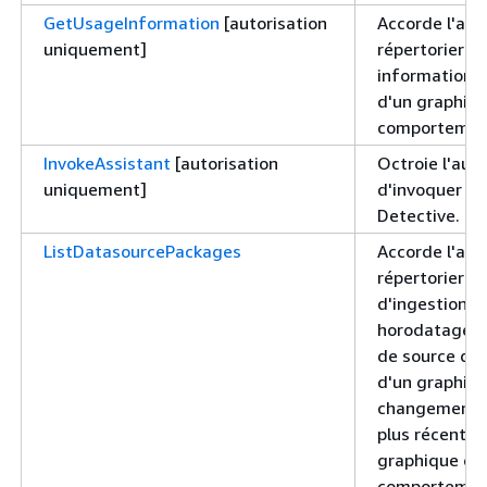
GetUsageInformation
[autorisation
Accorde l'aut
uniquement]
répertorier le
informations 
d'un graphiq
comportemen
InvokeAssistant
[autorisation
Octroie l'auto
uniquement]
d'invoquer l'
Detective.
ListDatasourcePackages
Accorde l'aut
répertorier le
d'ingestion et
horodatages 
de source de
d'un graphiqu
changements 
plus récents 
graphique de
comportement