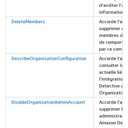
d'arrêter l'a
informations 
DeleteMembers
Accorde l'aut
supprimer de
membres d'un
de comporte
par ce compt
DescribeOrganizationConfiguration
Accorde l'aut
consulter la 
actuelle liée 
l'intégration
Detective av
Organization
DisableOrganizationAdminAccount
Accorde l'aut
supprimer le
administrate
Amazon Detec