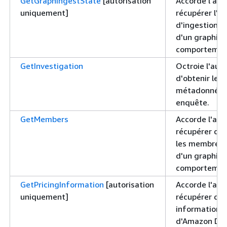
GetGraphIngestState
[autorisation
Accorde l'aut
uniquement]
récupérer l'ét
d'ingestion 
d'un graphiq
comportemen
GetInvestigation
Octroie l'auto
d'obtenir le s
métadonnées
enquête.
GetMembers
Accorde l'aut
récupérer des
les membres s
d'un graphiq
comportemen
GetPricingInformation
[autorisation
Accorde l'aut
uniquement]
récupérer de
informations s
d'Amazon Det