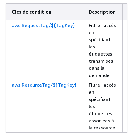
Clés de condition
Description
T
aws:RequestTag/${TagKey}
Filtre l'accès
St
en
spécifiant
les
étiquettes
transmises
dans la
demande
aws:ResourceTag/${TagKey}
Filtre l'accès
St
en
spécifiant
les
étiquettes
associées à
la ressource