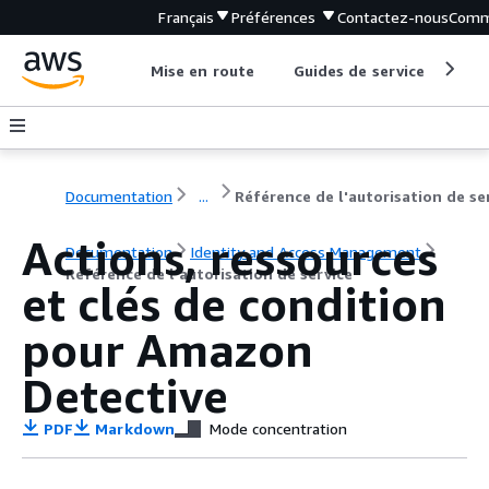
Français
Préférences
Contactez-nous
Comm
Mise en route
Guides de service
Out
Documentation
...
Actions, ressources
Documentation
Identity and Access Management
Référence de l'autorisation de service
et clés de condition
pour Amazon
Detective
PDF
Markdown
Mode concentration