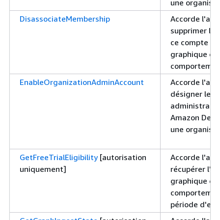
une organisat
DisassociateMembership
Accorde l'aut
supprimer l'a
ce compte av
graphique de
comportemen
EnableOrganizationAdminAccount
Accorde l'aut
désigner le 
administrate
Amazon Detec
une organisat
GetFreeTrialEligibility
[autorisation
Accorde l'aut
uniquement]
récupérer l'éli
graphique de
comportemen
période d'ess