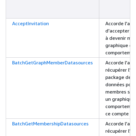
AcceptInvitation
Accorde l'aut
d'accepter un
à devenir me
graphique de
comportemen
BatchGetGraphMemberDatasources
Accorde l'aut
récupérer l'h
package de s
données pour
membres spéc
un graphique
comportement
ce compte
BatchGetMembershipDatasources
Accorde l'aut
récupérer l'h