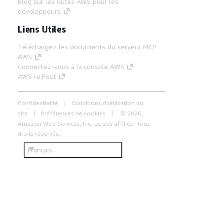
Blog sur les outils AWS pour les
développeurs
Liens Utiles
Téléchargez les documents du serveur MCP
AWS
Connectez-vous à la console AWS
AWS re:Post
Confidentialité
Conditions d'utilisation du
site
Préférences de cookies
© 2026,
Amazon Web Services, Inc. ou ses affiliés. Tous
droits réservés.
Français