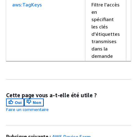
aws:TagKeys
Filtre l'accès
A
en
spécifiant
les clés
d'étiquettes
transmises
dans la
demande
Cette page vous a-t-elle été utile ?
Oui
Non
Faire un commentaire
Rubrique suivante :
AWS Device Farm