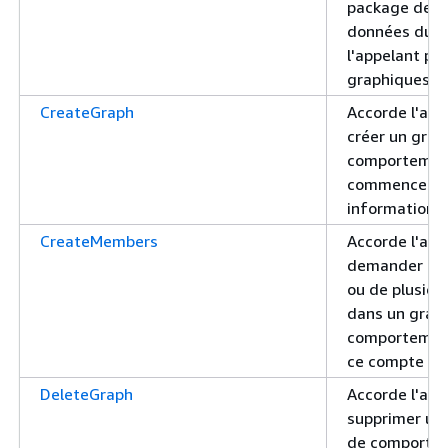
package de s
données du 
l'appelant pou
graphiques sp
CreateGraph
Accorde l'aut
créer un grap
comportemen
commencer à 
informations 
CreateMembers
Accorde l'aut
demander l'a
ou de plusie
dans un grap
comportement
ce compte
DeleteGraph
Accorde l'aut
supprimer un
de comporte