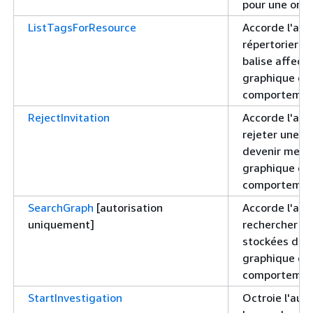
pour une orga
ListTagsForResource
Accorde l'aut
répertorier le
balise affect
graphique de
comportemen
RejectInvitation
Accorde l'aut
rejeter une in
devenir memb
graphique de
comportemen
SearchGraph
[autorisation
Accorde l'aut
uniquement]
rechercher l
stockées dan
graphique de
comportemen
StartInvestigation
Octroie l'aut