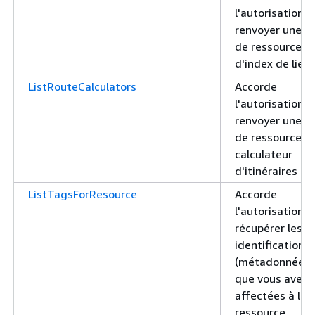
l'autorisation d
renvoyer une li
de ressources
d'index de lieu.
ListRouteCalculators
Accorde
l'autorisation d
renvoyer une li
de ressources 
calculateur
d'itinéraires
ListTagsForResource
Accorde
l'autorisation d
récupérer les
identifications
(métadonnées)
que vous avez
affectées à la
ressource