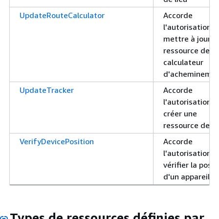
UpdateRouteCalculator
Accorde
l'autorisation d
mettre à jour u
ressource de
calculateur
d'achemineme
UpdateTracker
Accorde
l'autorisation d
créer une
ressource de su
VerifyDevicePosition
Accorde
l'autorisation d
vérifier la posit
d'un appareil
Types de ressources définies par