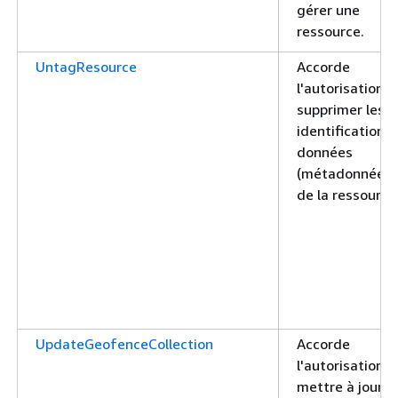
gérer une
ressource.
UntagResource
Accorde
l'autorisation d
supprimer les
identifications
données
(métadonnées)
de la ressource
UpdateGeofenceCollection
Accorde
l'autorisation d
mettre à jour u