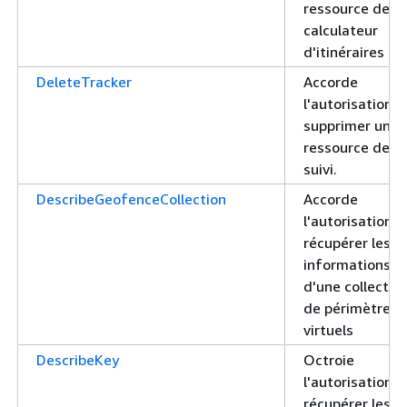
ressource de
calculateur
d'itinéraires
DeleteTracker
Accorde
l'autorisation d
supprimer une
ressource de
suivi.
DescribeGeofenceCollection
Accorde
l'autorisation d
récupérer les
informations
d'une collectio
de périmètres
virtuels
DescribeKey
Octroie
l'autorisation d
récupérer les