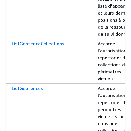
liste d'appareil
et leurs derniè
positions à part
de la ressource
de suivi donné
ListGeofenceCollections
Accorde
l'autorisation d
répertorier des
collections de
périmètres
virtuels.
ListGeofences
Accorde
l'autorisation d
répertorier des
périmètres
virtuels stocké
dans une
collection don