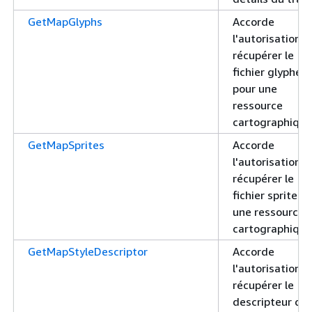
GetMapGlyphs
Accorde
l'autorisation d
récupérer le
fichier glyphe
pour une
ressource
cartographique
GetMapSprites
Accorde
l'autorisation d
récupérer le
fichier sprite p
une ressource
cartographique
GetMapStyleDescriptor
Accorde
l'autorisation d
récupérer le
descripteur de