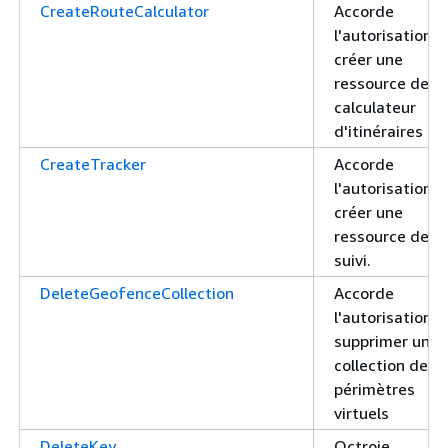
CreateRouteCalculator
Accorde
l'autorisation d
créer une
ressource de
calculateur
d'itinéraires
CreateTracker
Accorde
l'autorisation d
créer une
ressource de
suivi.
DeleteGeofenceCollection
Accorde
l'autorisation d
supprimer une
collection de
périmètres
virtuels
DeleteKey
Octroie