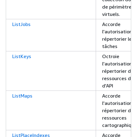
de périmètres
virtuels.
ListJobs
Accorde
l'autorisation d
répertorier les
tâches
ListKeys
Octroie
l'autorisation d
répertorier des
ressources de c
d'API
ListMaps
Accorde
l'autorisation d
répertorier des
ressources
cartographique
ListPlaceIndexes
Accorde