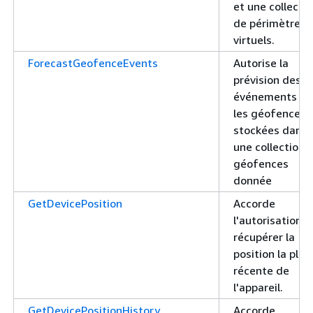
et une collecti
de périmètres
virtuels.
ForecastGeofenceEvents
Autorise la
prévision des
événements po
les géofences
stockées dans
une collection 
géofences
donnée
GetDevicePosition
Accorde
l'autorisation d
récupérer la
position la plus
récente de
l'appareil.
GetDevicePositionHistory
Accorde