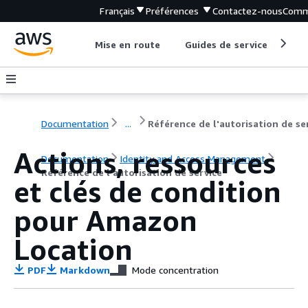
Français
Préférences
Contactez-nous
Comm
Mise en route
Guides de service
Out
Documentation
...
Actions, ressources
Documentation
Identity and Access Management
Référence de l'autorisation de service
et clés de condition
pour Amazon
Location
PDF
Markdown
Mode concentration