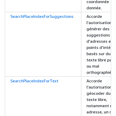
coordonnée
donnée.
SearchPlaceIndexForSuggestions
Accorde
l'autorisation d
générer des
suggestions
d'adresses et 
points d'intérê
basés sur du
texte libre part
ou mal
orthographié
SearchPlaceIndexForText
Accorde
l'autorisation d
géocoder du
texte libre,
notamment un
adresse, un no