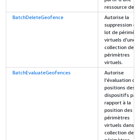
ressource de su
BatchDeleteGeofence
Autorise la
suppression d'
lot de périmètr
virtuels d'une
collection de
périmètres
virtuels.
BatchEvaluateGeofences
Autorise
l'évaluation de
positions des
dispositifs par
rapport à la
position des
périmètres
virtuels dans u
collection de
périmètres