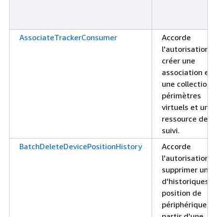
AssociateTrackerConsumer
Accorde
l'autorisation d
créer une
association ent
une collection 
périmètres
virtuels et une
ressource de
suivi.
BatchDeleteDevicePositionHistory
Accorde
l'autorisation d
supprimer un lo
d'historiques d
position de
périphérique à
partir d'une