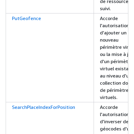
de ressources 
suivi.
PutGeofence
Accorde
l'autorisation
d'ajouter un
nouveau
périmètre virtu
ou la mise à jou
d'un périmètre
virtuel existant
au niveau d'un
collection don
de périmètres
virtuels.
SearchPlaceIndexForPosition
Accorde
l'autorisation
d'inverser des
géocodes d'un