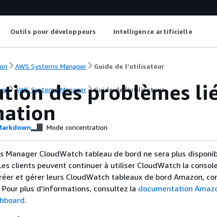
Outils pour développeurs
Intelligence artificielle
on
AWS Systems Manager
Guide de l’utilisateur
ution des problèmes li
on
AWS Systems Manager
Guide de l’utilisateur
ation
arkdown
Mode concentration
s Manager CloudWatch tableau de bord ne sera plus disponib
. Les clients peuvent continuer à utiliser CloudWatch la conso
créer et gérer leurs CloudWatch tableaux de bord Amazon, co
. Pour plus d'informations, consultez la
documentation Amaz
hboard
.