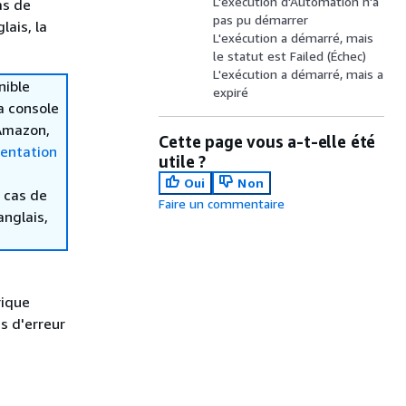
L'exécution d'Automation n'a
as de
pas pu démarrer
lais, la
L'exécution a démarré, mais
le statut est Failed (Échec)
L'exécution a démarré, mais a
nible
expiré
la console
 Amazon,
Cette page vous a-t-elle été
entation
utile ?
Oui
Non
 cas de
Faire un commentaire
anglais,
rique
s d'erreur