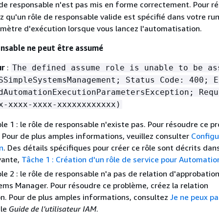
 de responsable n'est pas mis en forme correctement. Pour r
ez qu'un rôle de responsable valide est spécifié dans votre ru
mètre d'exécution lorsque vous lancez l'automatisation.
onsable ne peut être assumé
ur
:
The defined assume role is unable to be as
SSimpleSystemsManagement; Status Code: 400; E
dAutomationExecutionParametersException; Requ
x-xxxx-xxxx-xxxxxxxxxxxx)
le 1 : le rôle de responsable n'existe pas. Pour résoudre ce p
e. Pour de plus amples informations, veuillez consulter
Configu
n
. Des détails spécifiques pour créer ce rôle sont décrits dans
vante,
Tâche 1 : Création d'un rôle de service pour Automatio
le 2 : le rôle de responsable n'a pas de relation d'approbation
ems Manager. Pour résoudre ce problème, créez la relation
n. Pour de plus amples informations, consultez
Je ne peux p
 le
Guide de l'utilisateur IAM
.