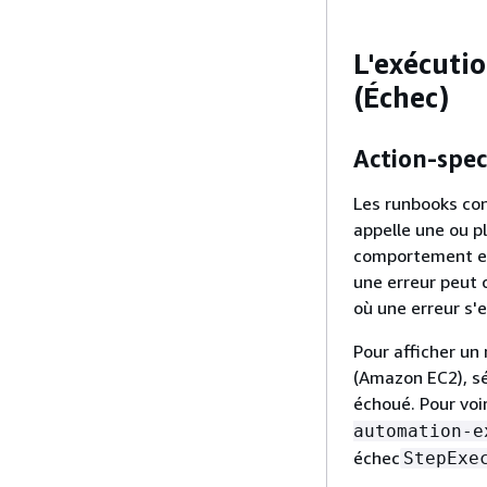
L'exécutio
(Échec)
Action-spec
Les runbooks con
appelle une ou p
comportement et l
une erreur peut 
où une erreur s'e
Pour afficher u
(Amazon EC2), sé
échoué. Pour vo
automation-e
échec
StepExe