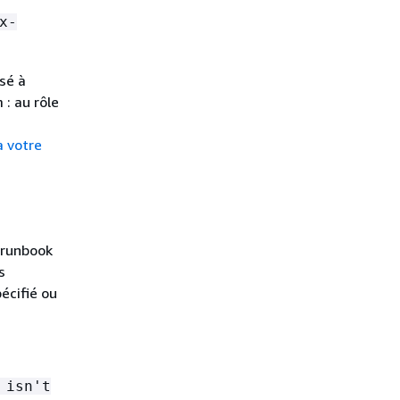
x-
sé à
 : au rôle
à votre
 runbook
s
écifié ou
 isn't