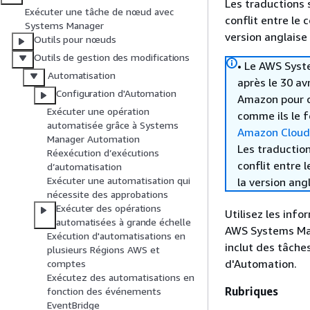
Les traductions 
Exécuter une tâche de nœud avec
conflit entre le 
Systems Manager
version anglaise
Outils pour nœuds
Outils de gestion des modifications
• Le AWS Syst
Automatisation
après le 30 av
Configuration d'Automation
Amazon pour c
Exécuter une opération
comme ils le f
automatisée grâce à Systems
Amazon Clou
Manager Automation
Les traduction
Réexécution d’exécutions
conflit entre 
d’automatisation
Exécuter une automatisation qui
la version ang
nécessite des approbations
Exécuter des opérations
Utilisez les inf
automatisées à grande échelle
AWS Systems Man
Exécution d'automatisations en
inclut des tâche
plusieurs Régions AWS et
d'Automation.
comptes
Exécutez des automatisations en
Rubriques
fonction des événements
EventBridge