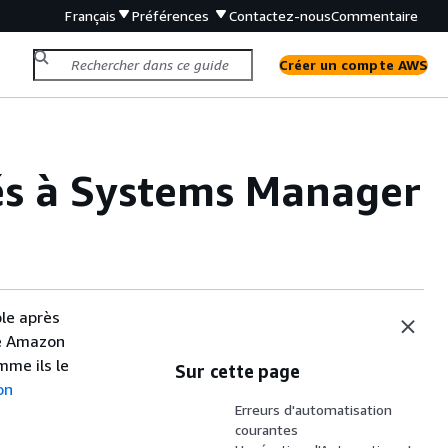
Français
Préférences
Contactez-nous
Commentaire
Créer un compte AWS
és à Systems Manager
le après
le Amazon
mme ils le
Sur cette page
on
Erreurs d'automatisation
courantes