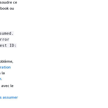
ésoudre ce
nbook ou
sumed.
rror
est ID:
roblème,
ration
 la
n
.
 avec le
as assumer