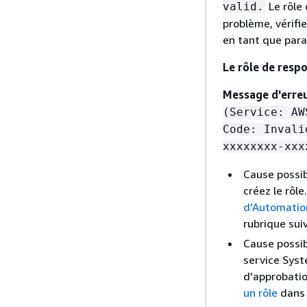
Le rôle
valid.
problème, vérifi
en tant que para
Le rôle de resp
Message d'erre
(Service: AW
Code: Invali
xxxxxxxx-xxx
Cause possib
créez le rôl
d'Automatio
rubrique sui
Cause possib
service Syst
d'approbatio
un rôle
dans