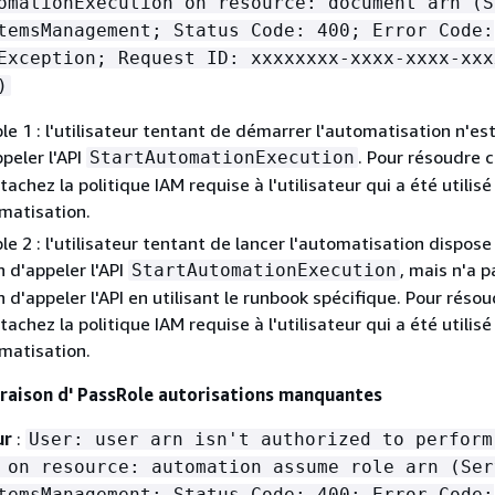
omationExecution on resource: document arn (S
temsManagement; Status Code: 400; Error Code:
Exception; Request ID: xxxxxxxx-xxxx-xxxx-xxx
)
le 1 : l'utilisateur tentant de démarrer l'automatisation n'es
peler l'API
. Pour résoudre 
StartAutomationExecution
achez la politique IAM requise à l'utilisateur qui a été utilisé
omatisation.
le 2 : l'utilisateur tentant de lancer l'automatisation dispose
n d'appeler l'API
, mais n'a p
StartAutomationExecution
n d'appeler l'API en utilisant le runbook spécifique. Pour réso
achez la politique IAM requise à l'utilisateur qui a été utilisé
omatisation.
 raison d' PassRole autorisations manquantes
ur
:
User: user arn isn't authorized to perform
 on resource: automation assume role arn (Ser
temsManagement; Status Code: 400; Error Code: