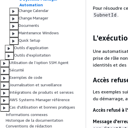
Automation
Pour résoudre ce
Change Calendar
.
SubnetId
Change Manager
Documents
Maintenance Windows
L'exécuti
Quick Setup
Outils d’application
Une automatisati
Outils d’exploitation
prise de rôle no
Utilisation de l’option SSM Agent
identités et des
Sécurité
Exemples de code
Accès refus
Journalisation et surveillance
Les exemples sui
Intégrations de produits et services
du démarrage, av
AWS Systems Manager référence
Cas d'utilisation et bonnes pratiques
Accès refusé à 
Informations connexes
Historique de la documentation
Message d'erre
Conventions de rédaction