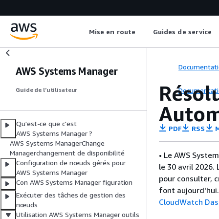
Mise en route
Guides de service
Documentati
AWS Systems Manager
Résol
Documentati
Guide de l’utilisateur
Autom
Qu'est-ce que c'est
PDF
RSS
M
AWS Systems Manager ?
AWS Systems ManagerChange
Managerchangement de disponibilité
• Le AWS System
Configuration de nœuds gérés pour
le 30 avril 2026
AWS Systems Manager
pour consulter, 
Con AWS Systems Manager figuration
font aujourd'hui
Exécuter des tâches de gestion des
CloudWatch Das
nœuds
Utilisation AWS Systems Manager outils