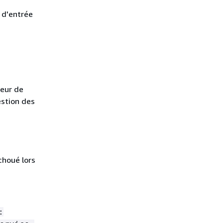
 d'entrée
reur de
estion des
choué lors
: