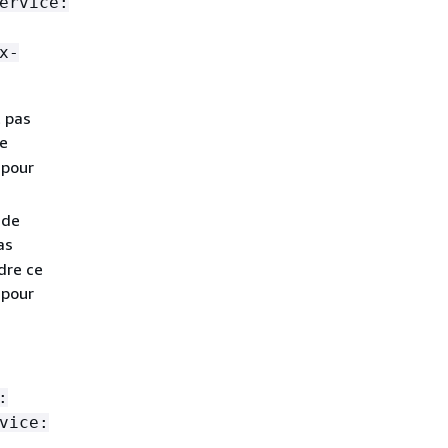
ervice:
x-
t pas
ce
 pour
 de
as
udre ce
 pour
:
vice: