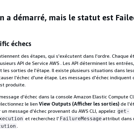
n a démarré, mais le statut est Fail
ific échecs
tiennent des étapes, qui s'exécutent dans l'ordre. Chaque é
lusieurs API de Service AWS . Les API déterminent les entrées,
es sorties de l'étape. Il existe plusieurs situations dans les
causer l'échec d'une étape. Les messages d'échec indiquent
st produite.
n message d'échec dans la console Amazon Elastic Compute C
lectionnez le lien
View Outputs (Afficher les sorties)
de l'é
ir un message d'échec provenant du AWS CLI, appelez
get-
et recherchez l'
attribut dans 
xecution
FailureMessage
.
cution