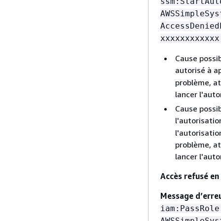
ssm:StartAut
AWSSimpleSys
AccessDenied
xxxxxxxxxxxx
Cause possib
autorisé à ap
problème, att
lancer l'aut
Cause possib
l'autorisatio
l'autorisatio
problème, att
lancer l'aut
Accès refusé en
Message d’erre
iam:PassRole
AWSSimpleSys