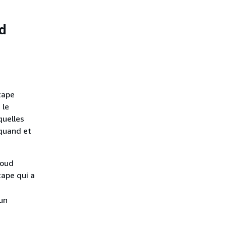
ed
tape
 le
quelles
 quand et
loud
tape qui a
un