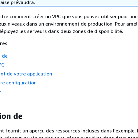
laise prévaudra.
tre comment créer un VPC que vous pouvez utiliser pour une
eux niveaux dans un environnement de production. Pour améli
 déployez les serveurs dans deux zones de disponibilité.
res
n de
PC
nt de votre application
tre configuration
e
ion de
t fournit un aperçu des ressources incluses dans l'exemple.
s-réseaux privés et des sous-réseaux publics dans deux zon