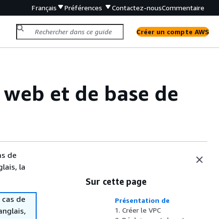
Français
Préférences
Contactez-nous
Commentaire
Créer un compte AWS
 web et de base de
as de
lais, la
Sur cette page
 cas de
Présentation de
anglais,
1. Créer le VPC