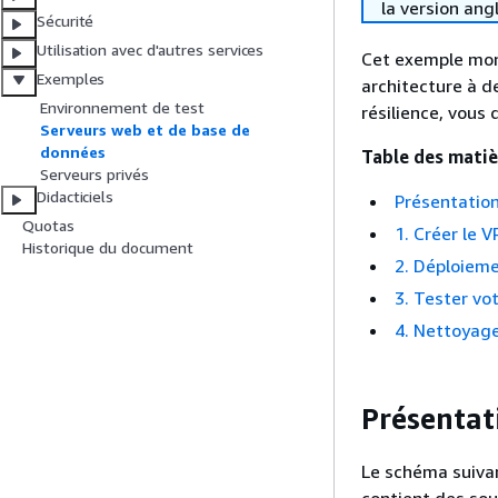
la version ang
Sécurité
Utilisation avec d'autres services
Cet exemple mon
Exemples
architecture à d
Environnement de test
résilience, vous
Serveurs web et de base de
données
Table des matiè
Serveurs privés
Didacticiels
Présentatio
Quotas
1. Créer le V
Historique du document
2. Déploieme
3. Tester vo
4. Nettoyag
Présentat
Le schéma suivan
contient des sou