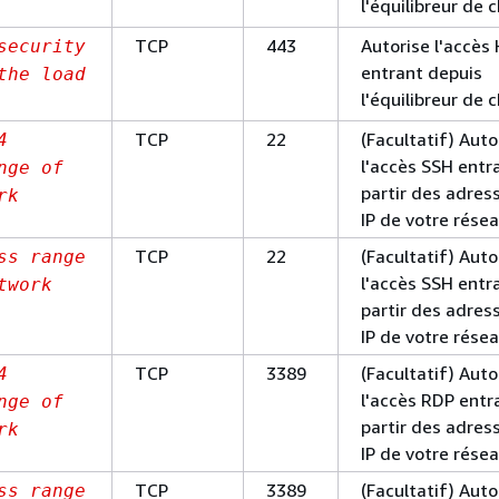
l'équilibreur de 
TCP
443
Autorise l'accè
security
entrant depuis
the load
l'équilibreur de 
TCP
22
(Facultatif) Auto
4
l'accès SSH entr
nge of
partir des adres
rk
IP de votre rése
TCP
22
(Facultatif) Auto
ss range
l'accès SSH entr
twork
partir des adres
IP de votre rése
TCP
3389
(Facultatif) Auto
4
l'accès RDP entr
nge of
partir des adres
rk
IP de votre rése
TCP
3389
(Facultatif) Auto
ss range