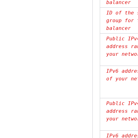
balancer
ID of the 
group for 
balancer
Public IPv
address ra
your netwo
IPv6 addre
of your ne
Public IPv
address ra
your netwo
IPv6 addre