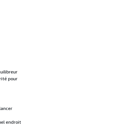
uilibreur
rité pour
lancer
uel endroit