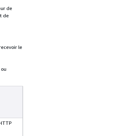
eur de
rt de
ecevoir le
 ou
 HTTP