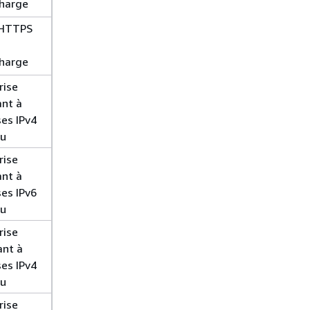
charge
s HTTPS
charge
rise
ant à
ses IPv4
au
rise
ant à
ses IPv6
au
rise
ant à
ses IPv4
au
rise