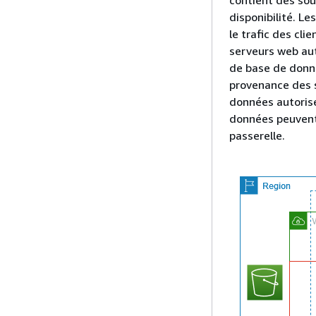
disponibilité. L
le trafic des cli
serveurs web aut
de base de donné
provenance des s
données autorise
données peuvent
passerelle.