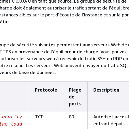
cifiez 0.0.0.0/0 en tant que source. Le groupe de sécurité de
charge doit également autoriser le trafic sortant de l'équilibr
nstances cibles sur le port d'écoute de l'instance et sur le po
'état.
oupe de sécurité suivantes permettent aux serveurs Web de r
TTPS en provenance de l'équilibreur de charge. Vous pouvez
utoriser les serveurs web à recevoir du trafic SSH ou RDP en
otre réseau. Les serveurs Web peuvent envoyer du trafic SQL
veurs de base de données.
Protocole
Plage
Description
de
ports
TCP
80
Autorise l'accès
security
entrant depuis
the load