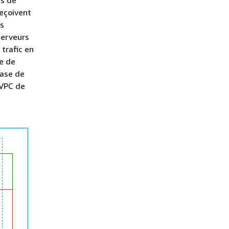
reçoivent
es
serveurs
trafic en
e de
base de
 VPC de