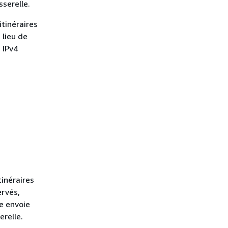
sserelle.
itinéraires
 lieu de
 IPv4
tinéraires
ervés,
te envoie
erelle.