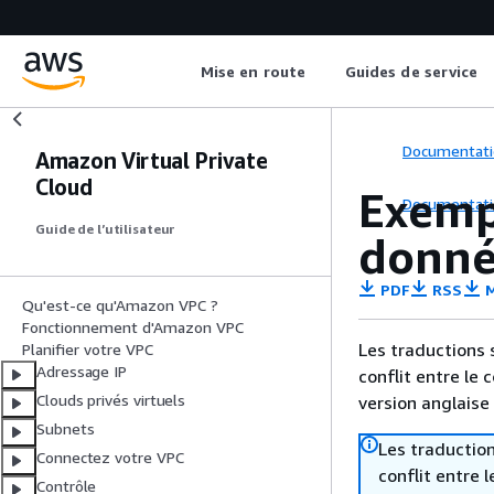
Mise en route
Guides de service
Documentati
Amazon Virtual Private
Cloud
Exemp
Documentati
Guide de l’utilisateur
donné
PDF
RSS
M
Qu'est-ce qu'Amazon VPC ?
Fonctionnement d'Amazon VPC
Les traductions 
Planifier votre VPC
Adressage IP
conflit entre le 
Clouds privés virtuels
version anglaise
Subnets
Les traduction
Connectez votre VPC
conflit entre 
Contrôle