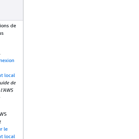
tions de
us
,
nexion
 local
uide de
e l’AWS
e
AWS
z
r le
 local