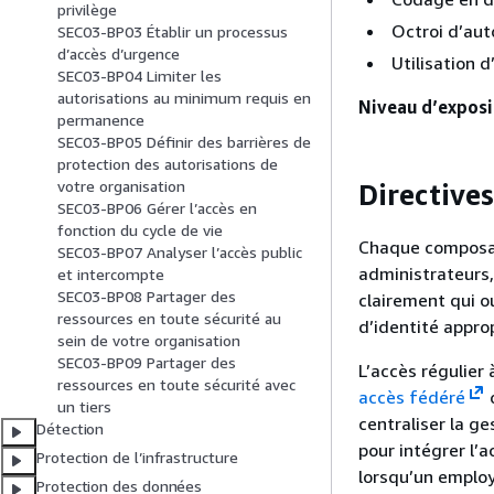
privilège
Octroi d’aut
SEC03-BP03 Établir un processus
d’accès d’urgence
Utilisation d
SEC03-BP04 Limiter les
autorisations au minimum requis en
Niveau d’exposit
permanence
SEC03-BP05 Définir des barrières de
protection des autorisations de
votre organisation
Directive
SEC03-BP06 Gérer l’accès en
fonction du cycle de vie
Chaque composant
SEC03-BP07 Analyser l’accès public
administrateurs,
et intercompte
SEC03-BP08 Partager des
clairement qui o
ressources en toute sécurité au
d’identité appro
sein de votre organisation
SEC03-BP09 Partager des
L’accès régulier
ressources en toute sécurité avec
accès fédéré
o
un tiers
centraliser la ge
Détection
pour intégrer l’
Protection de l’infrastructure
lorsqu’un employ
Protection des données