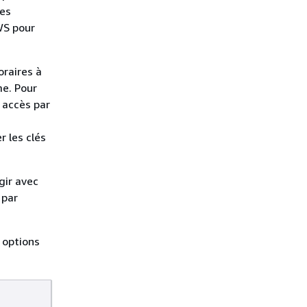
mes
WS pour
oraires à
me. Pour
 accès par
r les clés
gir avec
 par
 options