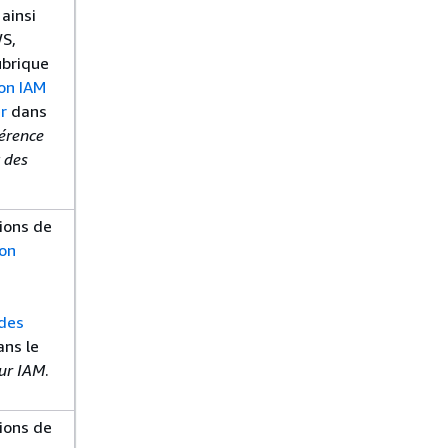
 ainsi
WS,
ubrique
ion IAM
r
dans
érence
 des
tions de
ion
 des
ns le
eur IAM
.
tions de