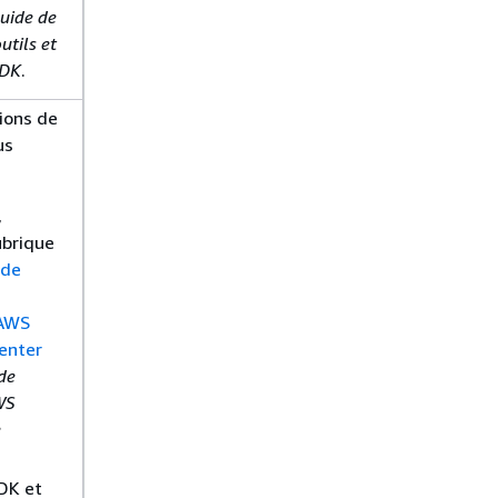
uide de
utils et
SDK
.
tions de
us
,
ubrique
 de
’AWS
Center
de
WS
e
SDK et