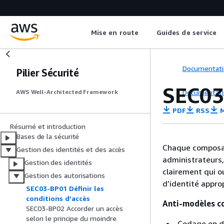
Mise en route
Guides de service
Documentati
Pilier Sécurité
SEC03-
Documentati
AWS Well-Architected Framework
PDF
RSS
M
Résumé et introduction
Bases de la sécurité
Chaque composant
Gestion des identités et des accès
administrateurs,
Gestion des identités
clairement qui o
Gestion des autorisations
d’identité appro
SEC03-BP01 Définir les
conditions d’accès
Anti-modèles co
SEC03-BP02 Accorder un accès
selon le principe du moindre
Codage en du