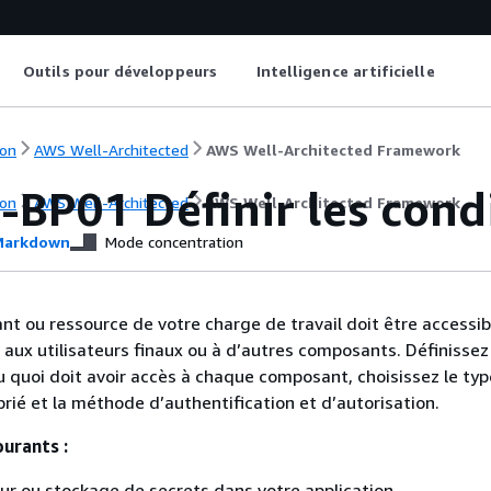
Outils pour développeurs
Intelligence artificielle
on
AWS Well-Architected
AWS Well-Architected Framework
BP01 Définir les condi
on
AWS Well-Architected
AWS Well-Architected Framework
arkdown
Mode concentration
 ou ressource de votre charge de travail doit être accessib
 aux utilisateurs finaux ou à d’autres composants. Définissez
u quoi doit avoir accès à chaque composant, choisissez le typ
prié et la méthode d’authentification et d’autorisation.
urants :
r ou stockage de secrets dans votre application.