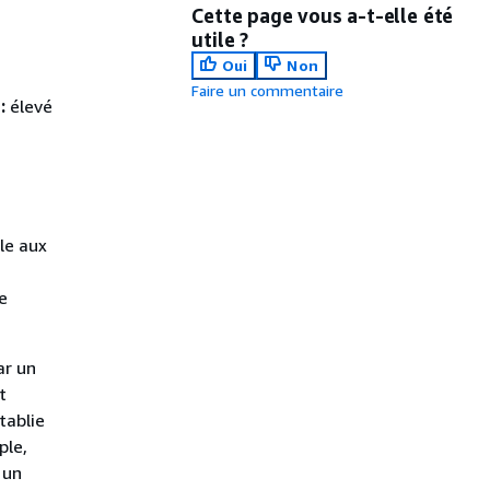
Cette page vous a-t-elle été
utile ?
Oui
Non
Faire un commentaire
:
élevé
le aux
e
ar un
t
tablie
ple,
 un