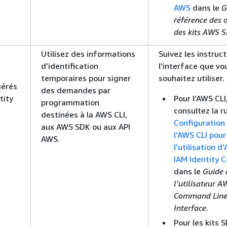
AWS
dans le
G
référence des o
des kits AWS 
Utilisez des informations
Suivez les instruc
e
d’identification
l’interface que vo
temporaires pour signer
souhaitez utiliser.
gérés
des demandes par
tity
Pour l’AWS CLI
programmation
consultez la r
destinées à la AWS CLI,
Configuration
aux AWS SDK ou aux API
l’AWS CLI pour
AWS.
l’utilisation d
IAM Identity 
dans le
Guide 
l’utilisateur A
Command Lin
Interface
.
Pour les kits 