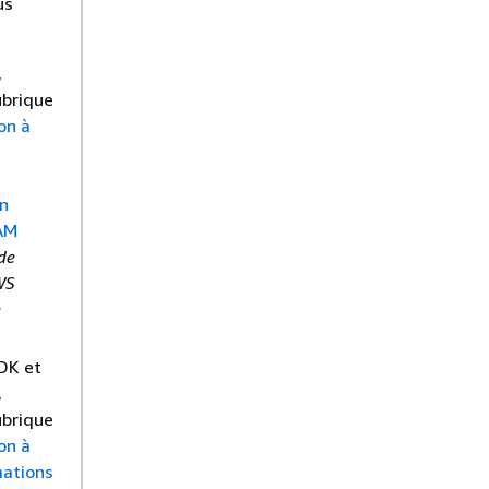
us
,
ubrique
on à
on
IAM
de
WS
e
SDK et
,
ubrique
on à
mations