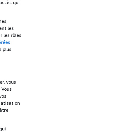
’accès qui
nes,
ent les
 les rôles
érées
s plus
er, vous
. Vous
vos
atisation
ètre.
qui