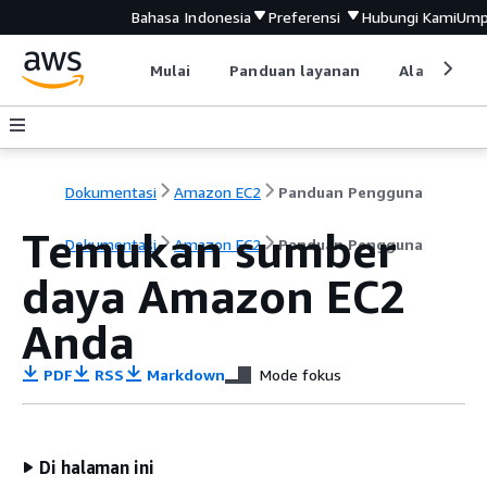
Bahasa Indonesia
Preferensi
Hubungi Kami
Ump
Mulai
Panduan layanan
Alat devel
Dokumentasi
Amazon EC2
Panduan Pengguna
Temukan sumber
Dokumentasi
Amazon EC2
Panduan Pengguna
daya Amazon EC2
Anda
PDF
RSS
Markdown
Mode fokus
Di halaman ini