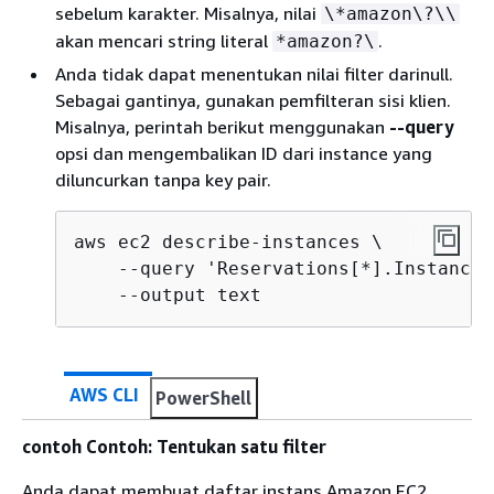
sebelum karakter. Misalnya, nilai
\*amazon\?\\
akan mencari string literal
.
*amazon?\
Anda tidak dapat menentukan nilai filter darinull.
Sebagai gantinya, gunakan pemfilteran sisi klien.
Misalnya, perintah berikut menggunakan
--query
opsi dan mengembalikan ID dari instance yang
diluncurkan tanpa key pair.
aws ec2 describe-instances \

    --query 'Reservations[*].Instances
    --output text
AWS CLI
PowerShell
contoh Contoh: Tentukan satu filter
Anda dapat membuat daftar instans Amazon EC2